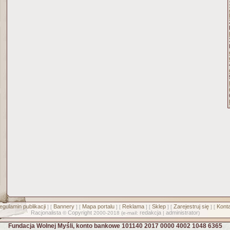
egulamin publikacji
Bannery
Mapa portalu
Reklama
Sklep
Zarejestruj się
Konta
] [
] [
] [
] [
] [
] [
Racjonalista
Copyright
redakcja
administrator
©
2000-2018 (e-mail:
|
)
Fundacja Wolnej Myśli, konto bankowe 101140 2017 0000 4002 1048 6365