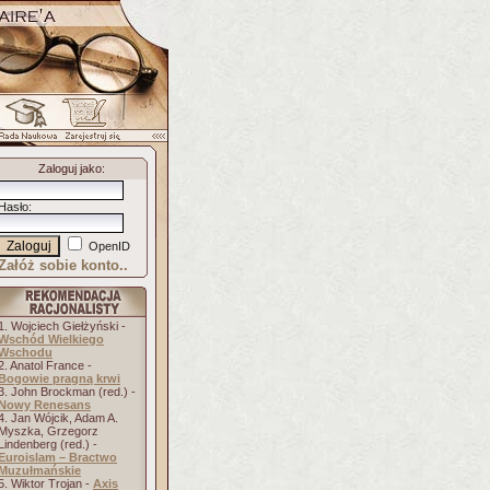
Zaloguj jako
:
Hasło
:
OpenID
Załóż sobie konto..
1. Wojciech Giełżyński -
Wschód Wielkiego
Wschodu
2. Anatol France -
Bogowie pragną krwi
3. John Brockman (red.) -
Nowy Renesans
4. Jan Wójcik, Adam A.
Myszka, Grzegorz
Lindenberg (red.) -
Euroislam – Bractwo
Muzułmańskie
5. Wiktor Trojan -
Axis