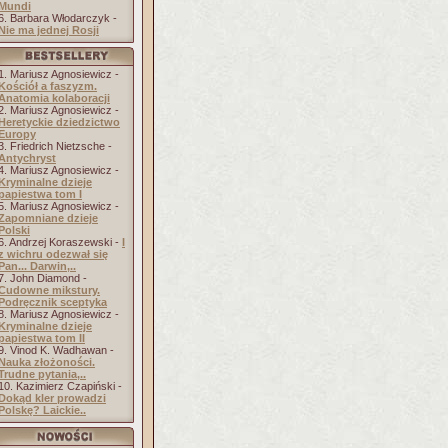
Mundi
6. Barbara Włodarczyk -
Nie ma jednej Rosji
1. Mariusz Agnosiewicz -
Kościół a faszyzm.
Anatomia kolaboracji
2. Mariusz Agnosiewicz -
Heretyckie dziedzictwo
Europy
3. Friedrich Nietzsche -
Antychryst
4. Mariusz Agnosiewicz -
Kryminalne dzieje
papiestwa tom I
5. Mariusz Agnosiewicz -
Zapomniane dzieje
Polski
6. Andrzej Koraszewski -
I
z wichru odezwał się
Pan... Darwin,..
7. John Diamond -
Cudowne mikstury.
Podręcznik sceptyka
8. Mariusz Agnosiewicz -
Kryminalne dzieje
papiestwa tom II
9. Vinod K. Wadhawan -
Nauka złożoności.
Trudne pytania,..
10. Kazimierz Czapiński -
Dokąd kler prowadzi
Polskę? Laickie..