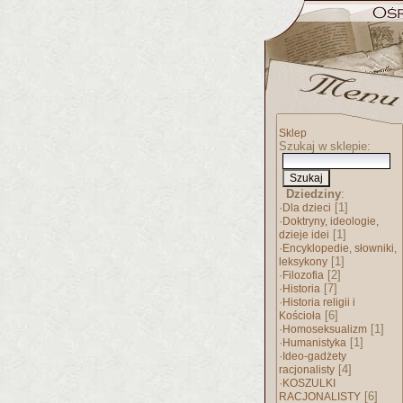
Sklep
Szukaj w sklepie:
Dziedziny
:
·
[1]
Dla dzieci
·
Doktryny, ideologie,
[1]
dzieje idei
·
Encyklopedie, słowniki,
[1]
leksykony
·
[2]
Filozofia
·
[7]
Historia
·
Historia religii i
[6]
Kościoła
·
[1]
Homoseksualizm
·
[1]
Humanistyka
·
Ideo-gadżety
[4]
racjonalisty
·
KOSZULKI
[6]
RACJONALISTY