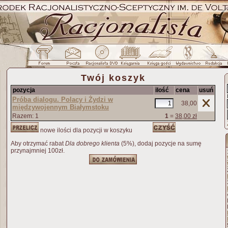
Twój koszyk
pozycja
ilość
cena
usuń
Próba dialogu. Polacy i Żydzi w
38,00
międzywojennym Białymstoku
Razem: 1
1
=
38,00 zł
nowe ilości dla pozycji w koszyku
Aby otrzymać rabat
Dla dobrego klienta
(5%), dodaj pozycje na sumę
przynajmniej 100zł.