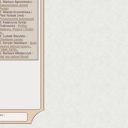
1. Mariusz Agnosiewicz -
Zapomniane dzieje
Polski
2. Wanda Krzemińska i
Piotr Nowak (red) -
Przestrzenie informacji
3. Katarzyna Sztop-
Rutkowska -
Próba
dialogu. Polacy i Żydzi
w..
4. Ludwik Bazylow -
Obalenie caratu
5. Kerstin Steinbach -
Były
kiedyś lepsze czasy...
(1965-1975)..
6. Barbara Włodarczyk -
Nie ma jednej Rosji
kt
]