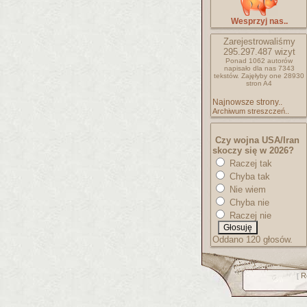
Wesprzyj nas..
Zarejestrowaliśmy
295.297.487
wizyt
Ponad 1062 autorów
napisało
dla nas 7343
tekstów.
Zajęłyby one 28930
stron A4
Najnowsze strony..
Archiwum streszczeń..
Czy wojna USA/Iran
skoczy się w 2026?
Raczej tak
Chyba tak
Nie wiem
Chyba nie
Raczej nie
Oddano 120 głosów.
R
[