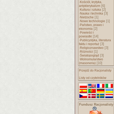
·
Kościół, krytyka,
[6]
antyklerykalizm
·
[2]
Kultura i sztuka
·
[3]
Nauka i technika
·
[1]
Nietzsche
·
[1]
Nowe technologie
·
Państwo, prawo i
[2]
ekonomia
·
Powieści i
[14]
powiastki
·
Publicystyka, literatura
[3]
faktu i reportaż
·
[3]
Religioznawstwo
·
[1]
Różności
·
[3]
Światopogląd
·
Wolnomularstwo
[10]
(masoneria)
Przejdź do Racjonalisty
Listy od czytelników
Fundusz Racjonalisty