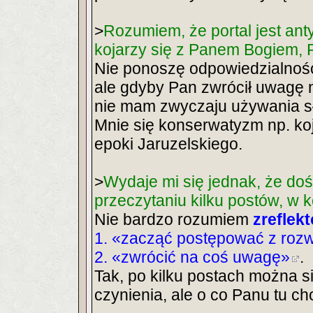
>
Rozumiem, że portal jest an
kojarzy się z Panem Bogiem, R
Nie ponoszę odpowiedzialności
ale gdyby Pan zwrócił uwagę na
nie mam zwyczaju używania sł
Mnie się konserwatyzm np. ko
epoki Jaruzelskiego.
>
Wydaje mi się jednak, że do
przeczytaniu kilku postów, w ko
Nie bardzo rozumiem
zreflek
1. «zacząć postępować z roz
2. «zwrócić na coś uwagę»
.
Tak, po kilku postach można s
czynienia, ale o co Panu tu ch