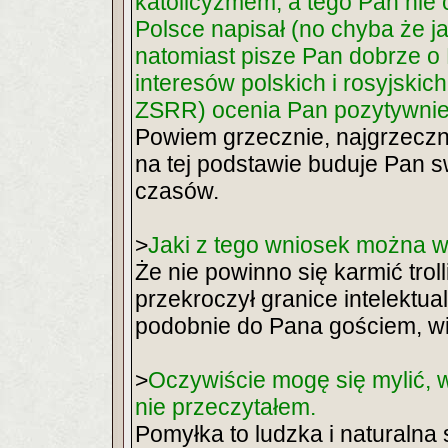
katolicyzmem, a tego Pan nie 
Polsce napisał (no chyba że 
natomiast pisze Pan dobrze o 
interesów polskich i rosyjskic
ZSRR) ocenia Pan pozytywnie 
Powiem grzecznie, najgrzeczni
na tej podstawie buduje Pan sw
czasów.
>
Jaki z tego wniosek można 
Że nie powinno się karmić tro
przekroczył granice intelekt
podobnie do Pana gościem, wię
>
Oczywiście mogę się mylić, 
nie przeczytałem.
Pomyłka to ludzka i naturalna