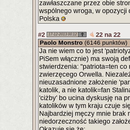
zawłaszczane przez obie stro
wspólnego wroga, w opozycji 
Polska
#2
22 na 22
17-12-2013 00:12
Paolo Monstro
(6146 punktów)
Ja nie wiem co to jest 'patriot
PiSem włącznie) ma swoją def
stwierdzenia: "patriota=ten co
zwierzęcego Orwella. Niezależn
nieuzasadnione założenie 'parti
katolik, a nie katolik=fan Stali
'ciżby' bo ucina dyskusję na 
katolików w tym kraju czuje s
Najbardziej męczy mnie brak r
niedorzeczność takiego założe
Okazuje się,że: