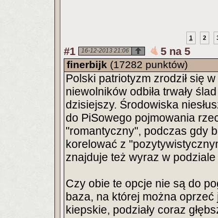
1
2
#1
5 na 5
16-12-2013 21:06
finerbijk
(17282 punktów)
Polski patriotyzm zrodził się 
niewolników odbiła trwały śla
dzisiejszy. Środowiska niesł
do PiSowego pojmowania rzecz
"romantyczny", podczas gdy b
korelować z "pozytywistyczn
znajduje też wyraz w podziale 
Czy obie te opcje nie są do p
baza, na której można oprzeć 
kiepskie, podziały coraz głęb