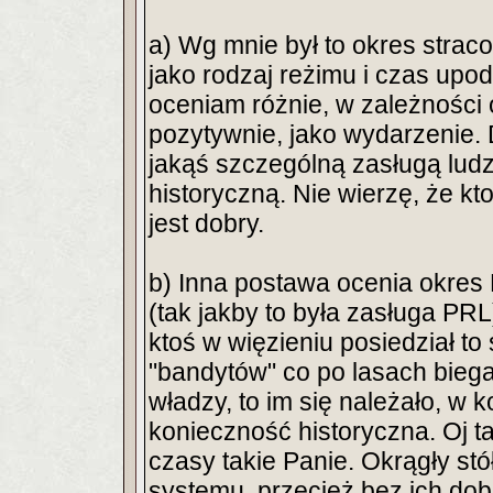
a) Wg mnie był to okres straco
jako rodzaj reżimu i czas upo
oceniam różnie, w zależności 
pozytywnie, jako wydarzenie. 
jakąś szczególną zasługą ludz
historyczną. Nie wierzę, że kto
jest dobry.
b) Inna postawa ocenia okres
(tak jakby to była zasługa PRL),
ktoś w więzieniu posiedział to s
"bandytów" co po lasach biegal
władzy, to im się należało, w k
konieczność historyczna. Oj tam
czasy takie Panie. Okrągły st
systemu, przecież bez ich dobre