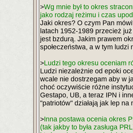
>
Wg mnie był to okres stracon
jako rodzaj reżimu i czas upod
Jaki okres? O czym Pan mówi
latach 1952-1989 przecież już t
jest bzdurą. Jakim prawem ok
społeczeństwa, a w tym ludzi
>
Ludzi tego okresu oceniam ró
Ludzi niezależnie od epoki oc
wcale nie dostrzegam aby w ja
choć oczywiście różne instytu
Gestapo, UB, a teraz IPN i in
"patriotów" działają jak lep na
>
Inna postawa ocenia okres 
(tak jakby to była zasługa PRL),