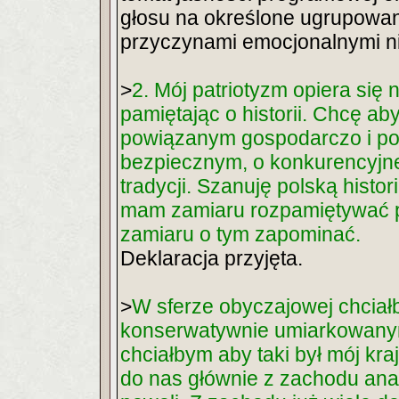
głosu na określone ugrupowan
przyczynami emocjonalnymi niż
>
2. Mój patriotyzm opiera się 
pamiętając o historii. Chcę ab
powiązanym gospodarczo i pol
bezpiecznym, o konkurencyjnej
tradycji. Szanuję polską histor
mam zamiaru rozpamiętywać po
zamiaru o tym zapominać.
Deklaracja przyjęta.
>
W sferze obyczajowej chciał
konserwatywnie umiarkowanym,
chciałbym aby taki był mój kra
do nas głównie z zachodu anal