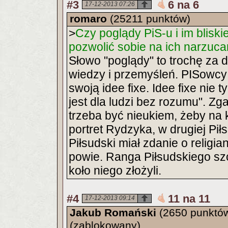
#3
6 na 6
17-12-2013 07:26
romaro
(25211 punktów)
>
Czy poglądy PiS-u i im bliski
pozwolić sobie na ich narzuca
Słowo "poglądy" to trochę za 
wiedzy i przemyśleń. PISowcy 
swoją idee fixe. Idee fixe nie ty
jest dla ludzi bez rozumu". Z
trzeba być nieukiem, żeby na 
portret Rydzyka, w drugiej Pił
Piłsudski miał zdanie o religi
powie. Ranga Piłsudskiego sz
koło niego złożyli.
#4
11 na 11
17-12-2013 09:14
Jakub Romański
(2650 punktó
(zablokowany)