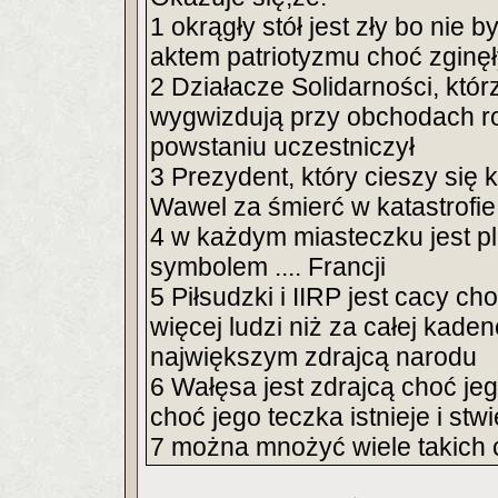
1 okrągły stół jest zły bo nie 
aktem patriotyzmu choć zginęły
2 Działacze Solidarności, któ
wygwizdują przy obchodach ro
powstaniu uczestniczył
3 Prezydent, który cieszy się
Wawel za śmierć w katastrofie,
4 w każdym miasteczku jest pla
symbolem .... Francji
5 Piłsudzki i IIRP jest cacy 
więcej ludzi niż za całej kaden
największym zdrajcą narodu
6 Wałęsa jest zdrajcą choć je
choć jego teczka istnieje i st
7 można mnożyć wiele takich