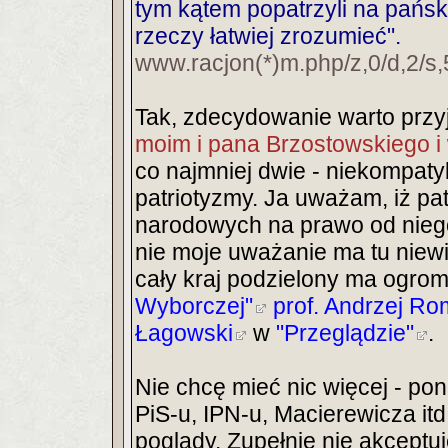
tym kątem popatrzyli na pań
rzeczy łatwiej zrozumieć".
www.racjon(*)m.php/z,0/d,2/
Tak, zdecydowanie warto przy
moim i pana Brzostowskiego i 
co najmniej dwie - niekompatyb
patriotyzmy. Ja uważam, iż patr
narodowych na prawo od niego,
nie moje uważanie ma tu niewie
cały kraj podzielony ma ogro
Wyborczej"
prof. Andrzej R
Łagowski
w
"Przeglądzie"
.
Nie chcę mieć nic więcej - po
PiS-u, IPN-u, Macierewicza itd
poglądy. Zupełnie nie akceptu