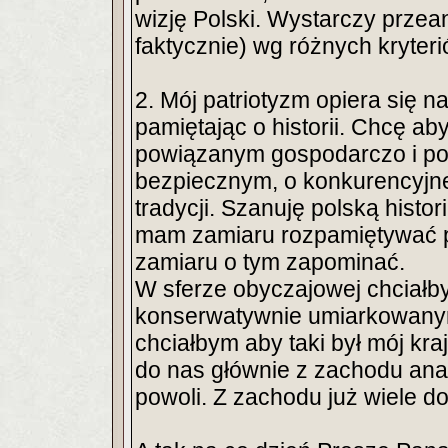
wizję Polski. Wystarczy prze
faktycznie) wg różnych kryteri
2. Mój patriotyzm opiera się n
pamiętając o historii. Chcę ab
powiązanym gospodarczo i pol
bezpiecznym, o konkurencyjnej
tradycji. Szanuję polską histor
mam zamiaru rozpamiętywać po
zamiaru o tym zapominać.
W sferze obyczajowej chciałb
konserwatywnie umiarkowanym,
chciałbym aby taki był mój kra
do nas głównie z zachodu anal
powoli. Z zachodu już wiele do