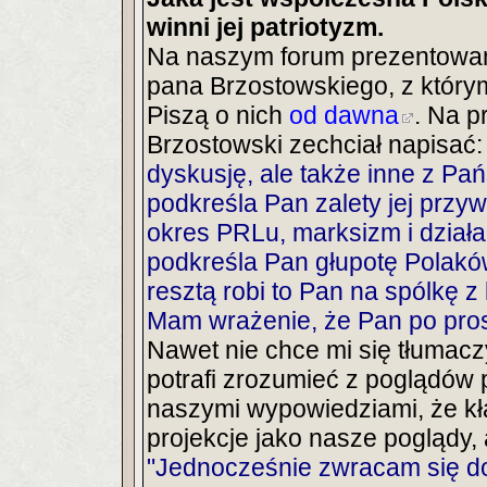
winni jej patriotyzm.
Na naszym forum prezentowan
pana Brzostowskiego, z którym
Piszą o nich
od dawna
. Na p
Brzostowski zechciał napisać
dyskusję, ale także inne z Pań
podkreśla Pan zalety jej przy
okres PRLu, marksizm i działa
podkreśla Pan głupotę Polaków,
resztą robi to Pan na spólkę 
Mam wrażenie, że Pan po prostu
Nawet nie chce mi się tłumaczy
potrafi zrozumieć z poglądów 
naszymi wypowiedziami, że kł
projekcje jako nasze poglądy,
"Jednocześnie zwracam się d