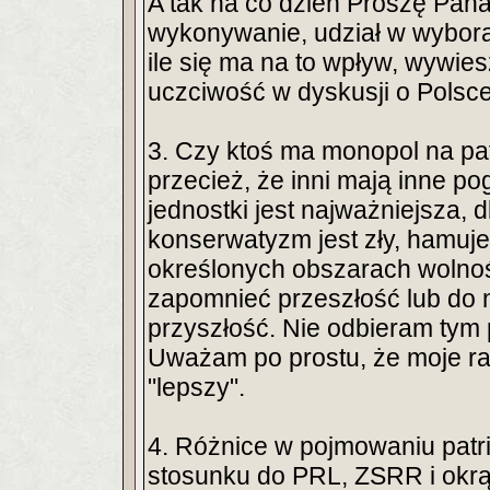
A tak na co dzień Proszę Pana:
wykonywanie, udział w wybora
ile się ma na to wpływ, wywie
uczciwość w dyskusji o Polsce
3. Czy ktoś ma monopol na pa
przecież, że inni mają inne po
jednostki jest najważniejsza,
konserwatyzm jest zły, hamuje
określonych obszarach wolności
zapomnieć przeszłość lub do n
przyszłość. Nie odbieram tym 
Uważam po prostu, że moje racj
"lepszy".
4. Różnice w pojmowaniu patr
stosunku do PRL, ZSRR i okrą