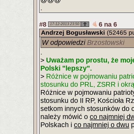
.
#8
6 na 6
17-12-2013 23:50
Andrzej Bogusławski
(52465 p
W odpowiedzi
Brzostowski
.
>
Uważam po prostu, że moje 
Polski "lepszy".
>
Różnice w pojmowaniu patrio
stosunku do PRL, ZSRR i okrą
Różnice w pojmowaniu patriot
stosunku do II RP, Kościoła Rz
setkom innych stosunków do 
należy mówić o
co najmniej d
Polskach i
co najmniej o dwu
p