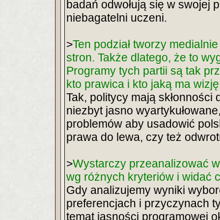
badań odwołują się w swojej p
niebagatelni uczeni.
>
Ten podział tworzy medialnie
stron. Także dlatego, że to wy
Programy tych partii są tak pr
kto prawica i kto jaką ma wizję
Tak, politycy mają skłonności
niezbyt jasno wyartykułowane,
problemów aby usadowić polsk
prawa do lewa, czy też odwrot
>
Wystarczy przeanalizować w
wg różnych kryteriów i widać c
Gdy analizujemy wyniki wybo
preferencjach i przyczynach ty
temat jasności programowej ok