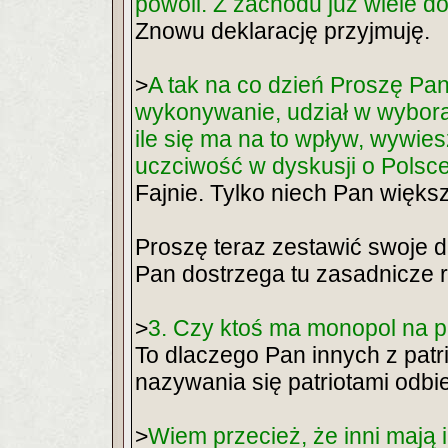
powoli. Z zachodu już wiele do
Znowu deklarację przyjmuję.
>
A tak na co dzień Proszę Pana
wykonywanie, udział w wybora
ile się ma na to wpływ, wywie
uczciwość w dyskusji o Polsce
Fajnie. Tylko niech Pan więks
Proszę teraz zestawić swoje d
Pan dostrzega tu zasadnicze 
>
3. Czy ktoś ma monopol na pa
To dlaczego Pan innych z patr
nazywania się patriotami odbi
>
Wiem przecież, że inni mają 