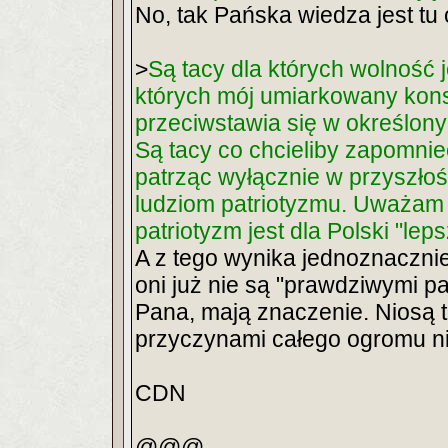
No, tak Pańska wiedza jest t
>
Są tacy dla których wolność j
których mój umiarkowany kons
przeciwstawia się w określonyc
Są tacy co chcieliby zapomnieć
patrząc wyłącznie w przyszłoś
ludziom patriotyzmu. Uważam p
patriotyzm jest dla Polski "leps
A z tego wynika jednoznacznie,
oni już nie są "prawdziwymi 
Pana, mają znaczenie. Niosą ta
przyczynami całego ogromu n
CDN
@@@