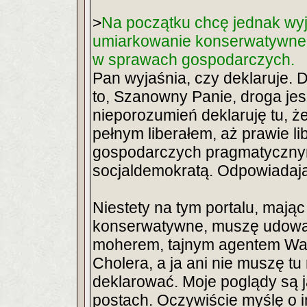
>
Na początku chcę jednak wyj
umiarkowanie konserwatywne 
w sprawach gospodarczych.
Pan wyjaśnia, czy deklaruje. D
to, Szanowny Panie, droga jes
nieporozumień deklaruję tu, 
pełnym liberałem, aż prawie l
gospodarczych pragmatycznym
socjaldemokratą. Odpowiadaj
Niestety na tym portalu, mają
konserwatywne, muszę udowad
moherem, tajnym agentem Waty
Cholera, a ja ani nie muszę t
deklarować. Moje poglądy są ja
postach. Oczywiście myślę o i