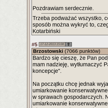
Pozdrawiam serdecznie.
Trzeba podważać wszystko, co
sposób można wykryć to, czeg
Kotarbiński
#5
17-12-2013 15:08
Brzostowski
(7066 punktów)
Bardzo się cieszę, że Pan podj
mam nadzieję, wytłumaczyć Pa
koncepcje".
Na początku chcę jednak wyja
umiarkowanie konserwatywne 
w sprawach gospodarczych. Ni
umiarkowanie konserwatywne,