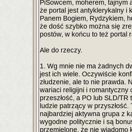
PiSowcem, moherem, tajnym a
że portal jest antyklerykalny 
Panem Bogiem, Rydzykiem, hom
że dość szybko można się zref
postów, w końcu to też portal r
Ale do rzeczy.
1. Wg mnie nie ma żadnych dw
jest ich wiele. Oczywiście kon
złudzenie, ale to nie prawda. 
wariaci religijni i romantyczn
przeszłość, a PO lub SLD/TR to
ludzie patrzący w przyszłość. 
najbardziej aktywna grupa z ka
wygodne politycznie i są bonus
przemielone, że nie wiadomo kt