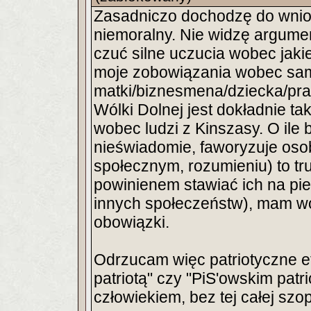
Zasadniczo dochodzę do wniosk
niemoralny. Nie widzę argume
czuć silne uczucia wobec jakie
moje zobowiązania wobec sa
matki/biznesmena/dziecka/prac
Wólki Dolnej jest dokładnie t
wobec ludzi z Kinszasy. O ile 
nieświadomie, faworyzuje osob
społecznym, rozumieniu) to tr
powinienem stawiać ich na pi
innych społeczeństw), mam wo
obowiązki.
Odrzucam więc patriotyczne ety
patriotą" czy "PiS'owskim patr
człowiekiem, bez tej całej szop