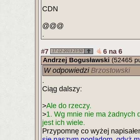
CDN
@@@
.
#7
6 na 6
17-12-2013 23:50
Andrzej Bogusławski
(52465 p
W odpowiedzi
Brzostowski
.
Ciąg dalszy:
>
Ale do rzeczy.
>
1. Wg mnie nie ma żadnych d
jest ich wiele.
Przypomnę co wyżej napisał
się naszym poglądom, gdyż 