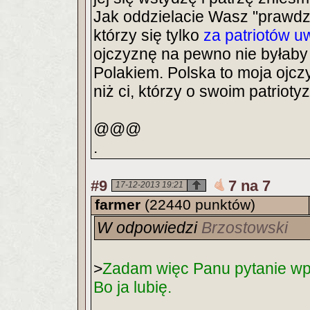
Jak oddzielacie Wasz "prawdziw
którzy się tylko
za patriotów u
ojczyznę na pewno nie byłaby 
Polakiem. Polska to moja ojczy
niż ci, którzy o swoim patriot
@@@
.
#9
7 na 7
17-12-2013 19:21
farmer
(22440 punktów)
W odpowiedzi
Brzostowski
>
Zadam więc Panu pytanie wpro
Bo ja lubię.