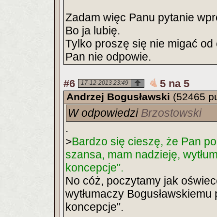
Zadam więc Panu pytanie wpros
Bo ja lubię.
Tylko proszę się nie migać od
Pan nie odpowie.
#6
5 na 5
17-12-2013 23:49
Andrzej Bogusławski
(52465 p
W odpowiedzi
Brzostowski
.
>
Bardzo się cieszę, że Pan po
szansa, mam nadzieję, wytłum
koncepcje".
No cóż, poczytamy jak oświec
wytłumaczy Bogusławskiemu p
koncepcje".