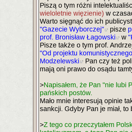
Piszą o tym różni intelektual
wieloletnie więzienie)
w czasac
Warto sięgnąć do ich publicyst
"Gazecie Wyborczej"
pisze
p
prof. Bronisław Łagowski
w
"
Pisze także o tym prof. Andrze
"Od projektu komunistycznego 
Modzelewski
Pan czy też pol
mają oni prawo do osądu tam
>
Napisałem, że Pan "nie lubi P
pańskich postów.
Mało mnie interesują opinie t
sankcji. Gdyby Pan je miał, to 
>
Z tego co przeczytałem Polska