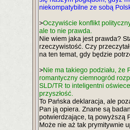
niekompatybilne ze sobą Polsk
>
Oczywiście konflikt politycz
ale to nie prawda.
Nie wiem jaka jest prawda? S
rzeczywistość. Czy przeczytał
na ten temat, gdy będzie potr
>
Nie ma takiego podziału, że Pi
romantyczny ciemnogród rozpa
SLD/TR to inteligentni oświece
przyszłość.
To Pańska deklaracja, ale poz
Pan ją opiera. Znane są badan
potwierdzające, tą powyższą 
Może nie aż tak prymitywnie u