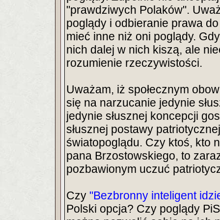
"prawdziwych Polaków". Uważ
poglądy i odbieranie prawa do
mieć inne niż oni poglądy. Gdy
nich dalej w nich kiszą, ale 
rozumienie rzeczywistości.
Uważam, iż społecznym obowiąz
się na narzucanie jedynie słu
jedynie słusznej koncepcji go
słusznej postawy patriotyczne
światopoglądu. Czy ktoś, kto 
pana Brzostowskiego, to zaraz 
pozbawionym uczuć patriotyc
Czy
"Bezbronny inteligent idzi
Polski opcja? Czy poglądy PiS-u