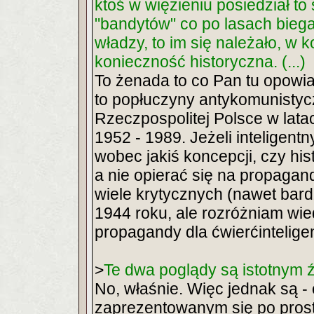
ktoś w więzieniu posiedział to s
"bandytów" co po lasach biegal
władzy, to im się należało, w k
konieczność historyczna. (...)
To żenada to co Pan tu opowi
to popłuczyny antykomunistycz
Rzeczpospolitej Polsce w lata
1952 - 1989. Jeżeli inteligen
wobec jakiś koncepcji, czy hi
a nie opierać się na propaga
wiele krytycznych (nawet bar
1944 roku, ale rozróżniam wie
propagandy dla ćwierćintelige
>
Te dwa poglądy są istotnym ź
No, właśnie. Więc jednak są - 
zaprezentowanym się po prost