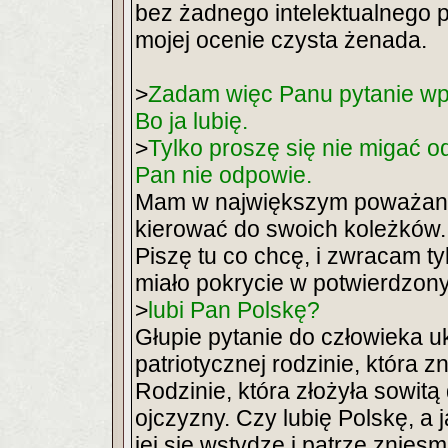
bez żadnego intelektualnego p
mojej ocenie czysta żenada.
>
Zadam więc Panu pytanie wpro
Bo ja lubię.
>
Tylko proszę się nie migać o
Pan nie odpowie.
Mam w największym poważaniu
kierować do swoich koleżków.
Piszę tu co chcę, i zwracam t
miało pokrycie w potwierdzony
>
lubi Pan Polskę?
Głupie pytanie do człowieka u
patriotycznej rodzinie, która zn
Rodzinie, która złożyła sowitą 
ojczyzny. Czy lubię Polskę, a
jej się wstydzę i patrzę znies