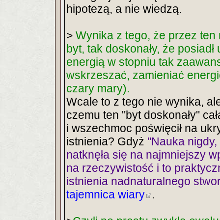
hipotezą, a nie wiedzą.
>
Wynika z tego, że przez ten
byt, tak doskonały, że posiad
energią w stopniu tak zaawan
wskrzeszać, zamieniać energię 
czary mary).
Wcale to z tego nie wynika, al
czemu ten "byt doskonały" ca
i wszechmoc poświęcił na ukr
istnienia? Gdyż
"Nauka nigdy, 
natknęła się na najmniejszy w
na rzeczywistość i to praktyc
istnienia nadnaturalnego stwor
tajemnica wiary
.