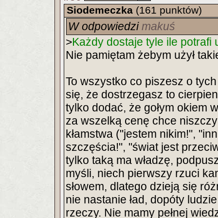
Siodemeczka
(161 punktów)
W odpowiedzi
makuś
>
Każdy dostaje tyle ile potrafi
Nie pamiętam żebym użył taki
To wszystko co piszesz o tych
się, że dostrzegasz to cierpien
tylko dodać, że gołym okiem w
za wszelką cenę chce niszczyć
kłamstwa ("jestem nikim!", "inn
szczęścia!", "świat jest przeci
tylko taką ma władzę, podpuszc
myśli, niech pierwszy rzuci k
słowem, dlatego dzieją się róż
nie nastanie ład, dopóty ludzi
rzeczy. Nie mamy pełnej wiedz