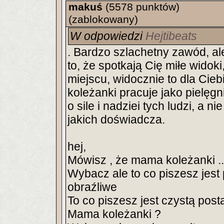
makuś
(5578 punktów)
(zablokowany)
W odpowiedzi
Hejtibeats
. Bardzo szlachetny zawód, al
to, że spotkają Cię miłe widoki
miejscu, widocznie to dla Cieb
koleżanki pracuje jako pielęgn
o sile i nadziei tych ludzi, a 
jakich doświadcza.
hej,
Mówisz , że mama koleżanki ..
Wybacz ale to co piszesz jest
obraźliwe
To co piszesz jest czystą posta
Mama koleżanki ?