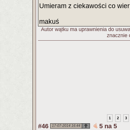
Umieram z ciekawości co wie
makuś
Autor wątku ma uprawnienia do usuwan
znacznie 
1
2
3
#46
5 na 5
17-07-2014 16:44