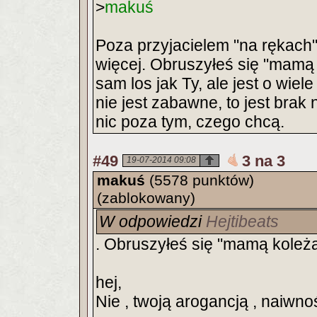
>
makuś
Poza przyjacielem "na rękach"
więcej. Obruszyłeś się "mamą k
sam los jak Ty, ale jest o wiel
nie jest zabawne, to jest brak
nic poza tym, czego chcą.
#49
3 na 3
19-07-2014 09:08
makuś
(5578 punktów)
(zablokowany)
W odpowiedzi
Hejtibeats
. Obruszyłeś się "mamą koleża
hej,
Nie , twoją arogancją , naiwn