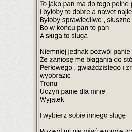
To jako pan ma do tego pełne
I byłoby to dobre a nawet najl
Byłoby sprawiedliwe , słuszne 
Bo w końcu pan to pan
A sługa to sługa
Niemniej jednak pozwól panie
Że zaniosę me błagania do st
Perłowego , gwiaździstego i z
wyobrazić
Tronu
Uczyń panie dla mnie
Wyjątek
I wybierz sobie innego sługę
Pozwól mi nie mieć wrogów tw