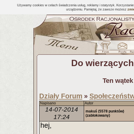
Używamy cookies w celach świadczenia usług, reklamy i statystyk. Korzystani
urządzeniu. Pamiętaj, że zawsze możesz
zmie
Do wierzących
Ten wątek
Działy Forum
Społeczeństwo
»
Napisano
Autor
14-07-2014
makuś
(5578 punktów)
17:24
(zablokowany)
hej,