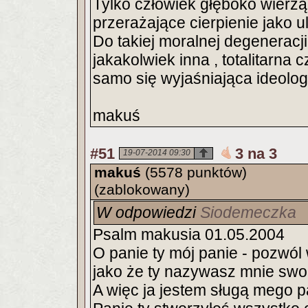
Tylko człowiek głęboko wierzą
przerażające cierpienie jako u
Do takiej moralnej degeneracji
jakakolwiek inna , totalitarna 
samo się wyjaśniająca ideologi
makuś
#51
3 na 3
19-07-2014 09:30
makuś
(5578 punktów)
(zablokowany)
W odpowiedzi
Siodemeczka
Psalm makusia 01.05.2004
O panie ty mój panie - pozwó
jako że ty nazywasz mnie swo
A więc ja jestem sługą mego 