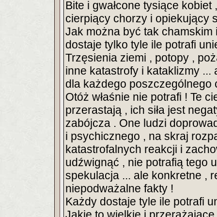
Bite i gwałcone tysiące kobiet 
cierpiący chorzy i opiekujący si
Jak można być tak chamskim 
dostaje tylko tyle ile potrafi u
Trzęsienia ziemi , potopy , po
inne katastrofy i kataklizmy .
dla każdego poszczególnego czł
Otóż właśnie nie potrafi ! Te 
przerastają , ich siła jest nega
zabójcza . One ludzi doprowa
i psychicznego , na skraj roz
katastrofalnych reakcji i zacho
udźwignąć , nie potrafią tego u
spekulacja ... ale konkretne , r
niepodważalne fakty !
Każdy dostaje tyle ile potrafi u
Jakie to wielkie i przerażające