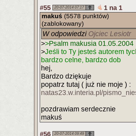
#55
1 na 1
20-07-2014 07:17
makuś
(5578 punktów)
(zablokowany)
W odpowiedzi
Ojciec Lesiotr
>
>
Psalm makusia 01.05.2004
>
Jeśli to Ty jesteś autorem ty
bardzo celne, bardzo dob
hej,
Bardzo dziękuje
popatrz tutaj ( już nie moje ) :
natas23.w.interia.pl/pismo_nie
pozdrawiam serdecznie
makuś
#56
20-07-2014 09:49