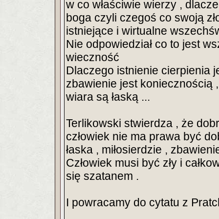
w co właściwie wierzy , dlaczeg
boga czyli czegoś co swoją zł
istniejące i wirtualne wszechświ
Nie odpowiedział co to jest w
wieczność
Dlaczego istnienie cierpienia 
zbawienie jest koniecznością , 
wiara są łaską ...
Terlikowski stwierdza , że dob
człowiek nie ma prawa być do
łaska , miłosierdzie , zbawieni
Człowiek musi być zły i całkow
się szatanem .
I powracamy do cytatu z Pratche