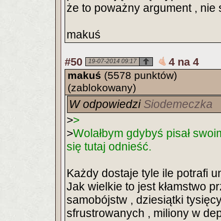
że to poważny argument , nie 
makuś
#50
4 na 4
19-07-2014 09:17
makuś
(5578 punktów)
(zablokowany)
W odpowiedzi
Siodemeczka
>
>
>
Wolałbym gdybyś pisał swoi
się tutaj odnieść.
Każdy dostaje tyle ile potrafi u
Jak wielkie to jest kłamstwo p
samobójstw , dziesiątki tysięc
sfrustrowanych , miliony w de