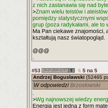
z nich zastanawia się nad byt
>
Znam wielu teistów i ateistów
pomiędzy statystycznymi wspó
grup (poza radykałami, ale to 
Ma Pan ciekawe znajomości, 
kształtują nasz światopogląd.
@@@
.
#53
5 na 5
19-07-2014 12:57
Andrzej Bogusławski
(52465 p
W odpowiedzi
Brzostowski
.
>
Wg najnowszej wiedzy energia
Energia jest jedną z form mate