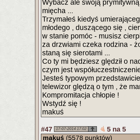
Wybacz ale swoją prymitywną
mięcha ...
Trzymałeś kiedyś umierającego
młodego , duszącego się , cier
w stanie pomóc - musisz cierpi
za drzwiami czeka rodzina - żo
staną się sierotami ...
Co ty mi będziesz ględził o nad
czym jest współuczestniczenie w
Jesteś typowym przedstawicie
telewizor ględzą o tym , że ma
Kompromitacja chłopie !
Wstydź się !
makuś
#47
5 na 5
17-07-2014 17:02
makuś
(5578 punktów)