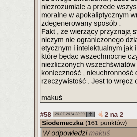
niezrozumiałe a przede wszyst
moralne w apokaliptycznym wr
zdegenerowany sposób .
Fakt , że wierzący przyznaj
niczym nie ograniczonego dzia
etycznym i intelektualnym ja
które będąc wszechmocne czy
niezliczonych wszechświatów
konieczność , nieuchronność 
rzeczywistość . Jest to wręcz 
makuś
#58
2 na 2
20-07-2014 20:33
Siodemeczka
(161 punktów)
W odpowiedzi
makuś