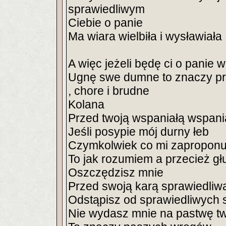
sprawiedliwym
Ciebie o panie
Ma wiara wielbiła i wysławiała
A więc jeżeli będę ci o panie
Ugnę swe dumne to znaczy próż
, chore i brudne
Kolana
Przed twoją wspaniałą wspania
Jeśli posypie mój durny łeb
Czymkolwiek co mi zaproponu
To jak rozumiem a przecież gł
Oszczędzisz mnie
Przed swoją karą sprawiedliw
Odstąpisz od sprawiedliwych
Nie wydasz mnie na pastwę t