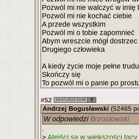
Pozwól mi nie walczyć w imię 
Pozwól mi nie kochać ciebie
A przede wszystkim
Pozwól mi o tobie zapomnieć
Abym wreszcie mógł dostrzec
Drugiego człowieka
A kiedy życie moje pełne trudu 
Skończy się
To pozwól mi o panie po prost
#52
19-07-2014 10:06
Andrzej Bogusławski
(52465 p
W odpowiedzi
Brzostowski
.
>
Ateiści są w większości tacy 