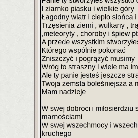
Panie ty stworzyłeś wszystko c
I ziarnko piasku i wielkie góry
Łagodny wiatr i ciepło słońca 
Trzęsienia ziemi , wulkany , tr
,meteoryty , choroby i śpiew 
A przede wszystkim stworzyłe
Którego wspólnie pokonać
Zniszczyć i pogrążyć musimy
Wróg to straszny i wiele ma im
Ale ty panie jesteś jeszcze st
Twoja zemsta boleśniejsza a 
Mam nadzieje
W swej dobroci i miłosierdzi
marnościami
W swej wszechmocy i wszechw
kruchego