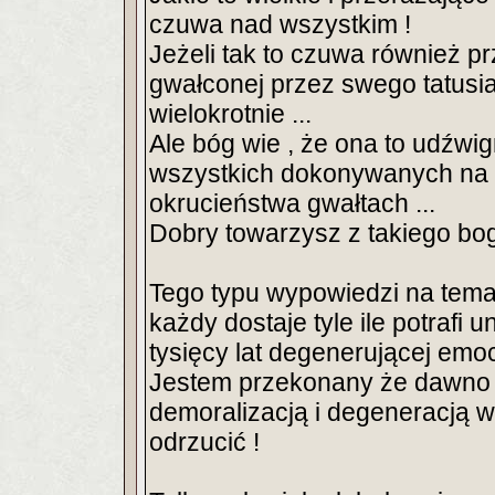
czuwa nad wszystkim !
Jeżeli tak to czuwa również pr
gwałconej przez swego tatusia i
wielokrotnie ...
Ale bóg wie , że ona to udźwign
wszystkich dokonywanych na n
okrucieństwa gwałtach ...
Dobry towarzysz z takiego boga
Tego typu wypowiedzi na tema
każdy dostaje tyle ile potrafi
tysięcy lat degenerującej emocje
Jestem przekonany że dawno j
demoralizacją i degeneracją wr
odrzucić !