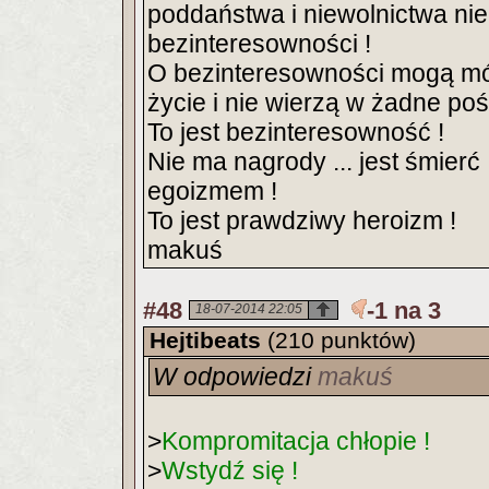
poddaństwa i niewolnictwa ni
bezinteresowności !
O bezinteresowności mogą mówi
życie i nie wierzą w żadne po
To jest bezinteresowność !
Nie ma nagrody ... jest śmierć 
egoizmem !
To jest prawdziwy heroizm !
makuś
#48
-1 na 3
18-07-2014 22:05
Hejtibeats
(210 punktów)
W odpowiedzi
makuś
>
Kompromitacja chłopie !
>
Wstydź się !