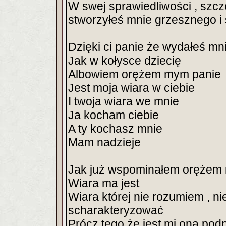
W swej sprawiedliwości , szcz
stworzyłeś mnie grzesznego i
Dzięki ci panie że wydałeś m
Jak w kołysce dziecię
Albowiem orężem mym panie
Jest moja wiara w ciebie
I twoja wiara we mnie
Ja kocham ciebie
A ty kochasz mnie
Mam nadzieje
Jak już wspominałem orężem 
Wiara ma jest
Wiara której nie rozumiem , ni
scharakteryzować
Prócz tego że jest mi ona podp