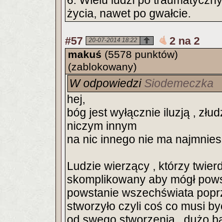
6. Wielu ludzi po traumatyczn
życia, nawet po gwałcie.
#57
2 na 2
20-07-2014 18:22
makuś
(5578 punktów)
(zablokowany)
W odpowiedzi
Siodemeczka
hej,
bóg jest wyłącznie iluzją , złu
niczym innym
na nic innego nie ma najmnies
Ludzie wierzący , którzy twier
skomplikowany aby mógł powst
powstanie wszechświata poprz
stworzyło czyli coś co musi b
od swego stworzenia , dużo ba