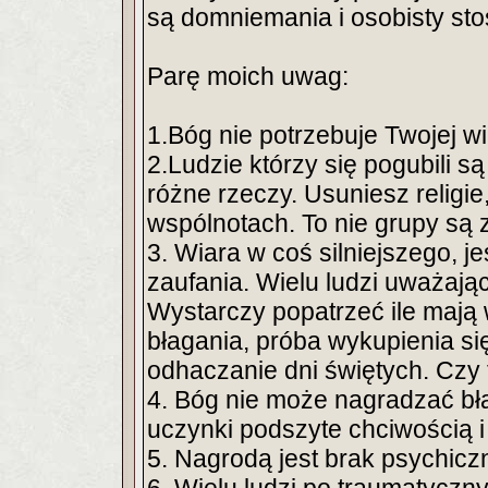
są domniemania i osobisty sto
Parę moich uwag:
1.Bóg nie potrzebuje Twojej wi
2.Ludzie którzy się pogubili s
różne rzeczy. Usuniesz religie
wspólnotach. To nie grupy są zł
3. Wiara w coś silniejszego, j
zaufania. Wielu ludzi uważając
Wystarczy popatrzeć ile mają w
błagania, próba wykupienia si
odhaczanie dni świętych. Czy 
4. Bóg nie może nagradzać błą
uczynki podszyte chciwością i
5. Nagrodą jest brak psychiczn