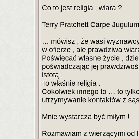
Co to jest religia , wiara ?
Terry Pratchett Carpe Jugulu
… mówisz , że wasi wyznawcy ni
w ofierze , ale prawdziwa wia
Poświęcać własne życie , dzień
poświadczając jej prawdziwość 
istotą .
To właśnie religia .
Cokolwiek innego to … to tylk
utrzymywanie kontaktów z są
Mnie wystarcza być miłym !
Rozmawiam z wierzącymi od lat