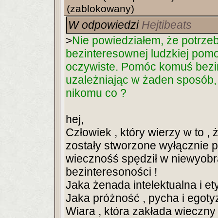
(zablokowany)
W odpowiedzi
Hejtibeats
>
Nie powiedziałem, że potrze
bezinteresownej ludzkiej pomo
oczywiste. Pomóc komuś bezi
uzależniając w żaden sposób, ni
nikomu co ?
hej,
Człowiek , który wierzy w to 
zostały stworzone wyłącznie p
wiecznośś spędził w niewyobra
bezinteresoności !
Jaka żenada intelektualna i et
Jaka próżność , pycha i egoty
Wiara , która zakłada wieczny