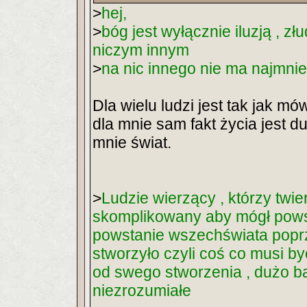
>
hej,
>
bóg jest wyłącznie iluzją , zł
niczym innym
>
na nic innego nie ma najmni
Dla wielu ludzi jest tak jak m
dla mnie sam fakt życia jest d
mnie świat.
>
Ludzie wierzący , którzy twie
skomplikowany aby mógł powst
powstanie wszechświata poprz
stworzyło czyli coś co musi b
od swego stworzenia , dużo ba
niezrozumiałe