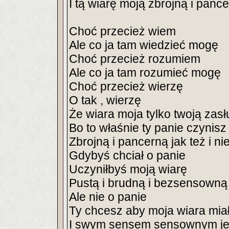
I tą wiarę moją zbrojną i panc
Choć przecież wiem
Ale co ja tam wiedzieć mogę
Choć przecież rozumiem
Ale co ja tam rozumieć mogę
Choć przecież wierzę
O tak , wierzę
Że wiara moja tylko twoją zasł
Bo to właśnie ty panie czynis
Zbrojną i pancerną jak też i n
Gdybyś chciał o panie
Uczyniłbyś moją wiarę
Pustą i brudną i bezsensowną
Ale nie o panie
Ty chcesz aby moja wiara mia
I swym sensem sensownym jed