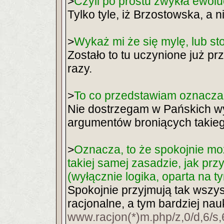
>
Czyli po prostu zwykła ewolu
Tylko tyle, iż Brzostowska, a 
>
Wykaż mi że się mylę, lub sto
Zostało to tu uczynione już p
razy.
>
To co przedstawiam oznacza, 
Nie dostrzegam w Pańskich w
argumentów broniących takieg
>
Oznacza, to że spokojnie moż
takiej samej zasadzie, jak prz
(wyłącznie logika, oparta na t
Spokojnie przyjmują tak wszysc
racjonalne, a tym bardziej na
www.racjon(*)m.php/z,0/d,6/