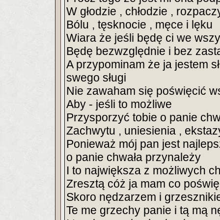
W głodzie , chłodzie , rozpaczy
Bólu , tęsknocie , męce i lęku
Wiara że jeśli będę ci we wsz
Będę bezwzględnie i bez zast
A przypominam że ja jestem s
swego sługi
Nie zawaham się poświęcić w
Aby - jeśli to możliwe
Przysporzyć tobie o panie chwa
Zachwytu , uniesienia , ekstaz
Ponieważ mój pan jest najlepsz
o panie chwała przynależy
I to największa z możliwych c
Zresztą cóż ja mam co poświ
Skoro nędzarzem i grzeszniki
Te me grzechy panie i tą mą 