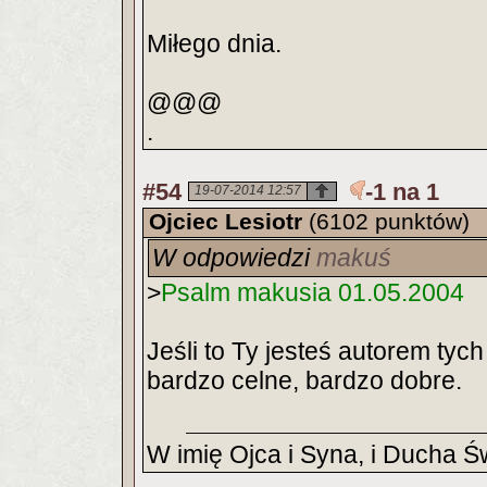
Miłego dnia.
@@@
.
#54
-1 na 1
19-07-2014 12:57
Ojciec Lesiotr
(6102 punktów)
W odpowiedzi
makuś
>
Psalm makusia 01.05.2004
Jeśli to Ty jesteś autorem tych
bardzo celne, bardzo dobre.
W imię Ojca i Syna, i Ducha Ś