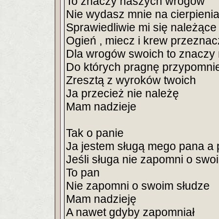
To znaczy naszych wrogów
Nie wydasz mnie na cierpieni
Sprawiedliwie mi się należące
Ogień , miecz i krew przeznac
Dla wrogów swoich to znaczy
Do których pragnę przypomni
Zresztą z wyroków twoich
Ja przecież nie należę
Mam nadzieje
Tak o panie
Ja jestem sługą mego pana a 
Jeśli sługa nie zapomni o sw
To pan
Nie zapomni o swoim słudze
Mam nadzieję
A nawet gdyby zapomniał