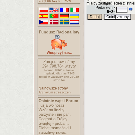
Listy od czytelników
miałby zastąpić jeden z istnie
Podaj wynik
5+2
=
Fundusz Racjonalisty
Wesprzyj nas..
Zarejestrowaliśmy
294.798.784
wizyty
Ponad 1062 autorów
napisało
dla nas 7343
tekstów.
Zajęłyby one 28930
stron A4
Najnowsze strony..
Archiwum streszczeń..
Ostatnie wątki Forum
:
iluzja wolności
Wzór na liczby
parzyste i nie par..
Dogmat o Trójcy
Świętej - próba l..
Diabeł tasmański i
zaraźliwy nowo..