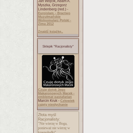
Jan Wójcik, Adam A.
Myszka, Grzegorz
Lindenberg (red.) -
Euroislam – Bractwo
Muzułmańskie
Wolnomularz Polski -
Zima 2012
Znajdź książkę..
Sklepik "Racjonalisty"
Czuję dotyk Jego
Makaronowych Macek -
emblemat pastafarian
Marcin Kruk -
Człowiek
zajęty niesłychanie
Złota myśl
Racjonalisty:
"Nie wierzę w Boga,
ponieważ nie wierzę w
krasnoludki".