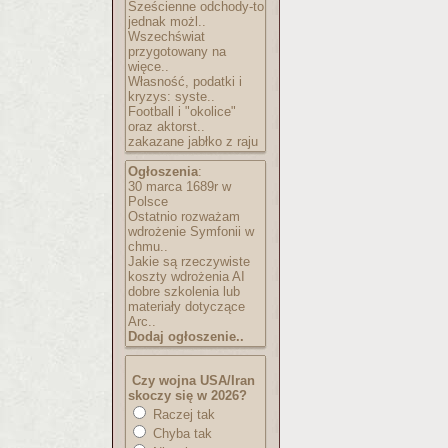
Sześcienne odchody-to
jednak możl..
Wszechświat
przygotowany na
więce..
Własność, podatki i
kryzys: syste..
Football i "okolice"
oraz aktorst..
zakazane jabłko z raju
Ogłoszenia
:
30 marca 1689r w
Polsce
Ostatnio rozważam
wdrożenie Symfonii w
chmu..
Jakie są rzeczywiste
koszty wdrożenia AI
dobre szkolenia lub
materiały dotyczące
Arc..
Dodaj ogłoszenie..
Czy wojna USA/Iran
skoczy się w 2026?
Raczej tak
Chyba tak