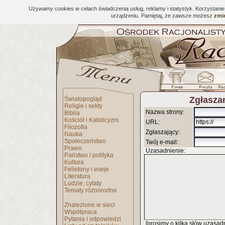
Używamy cookies w celach świadczenia usług, reklamy i statystyk. Korzystani
urządzeniu. Pamiętaj, że zawsze możesz
zmie
Zgłaszan
Światopogląd
Religie i sekty
Nazwa strony:
Biblia
Kościół i Katolicyzm
URL:
Filozofia
Zgłaszający:
Nauka
Społeczeństwo
Twój e-mail:
Prawo
Uzasadnienie:
Państwo i polityka
Kultura
Felietony i eseje
Literatura
Ludzie, cytaty
Tematy różnorodne
Znalezione w sieci
Współpraca
Pytania i odpowiedzi
[prosimy o kilka słów uzasadni