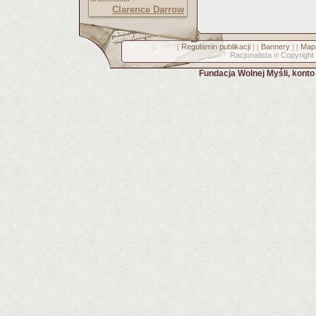
Clarence Darrow
Regulamin publikacji
Bannery
Mapa
[
] [
] [
Racjonalista
Copyright
©
Fundacja Wolnej Myśli, kont