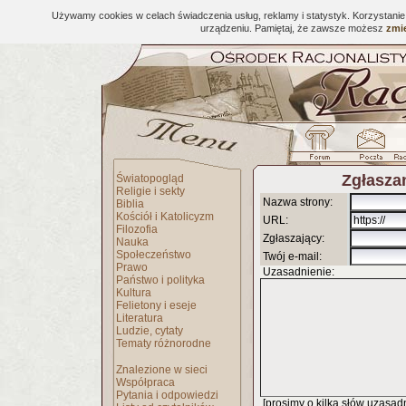
Używamy cookies w celach świadczenia usług, reklamy i statystyk. Korzystani
urządzeniu. Pamiętaj, że zawsze możesz
zmie
Zgłaszan
Światopogląd
Religie i sekty
Nazwa strony:
Biblia
Kościół i Katolicyzm
URL:
Filozofia
Zgłaszający:
Nauka
Społeczeństwo
Twój e-mail:
Prawo
Uzasadnienie:
Państwo i polityka
Kultura
Felietony i eseje
Literatura
Ludzie, cytaty
Tematy różnorodne
Znalezione w sieci
Współpraca
Pytania i odpowiedzi
[prosimy o kilka słów uzasadni