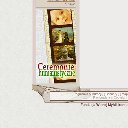
Shaw
Regulamin publikacji
Bannery
Mapa
[
] [
] [
Racjonalista
Copyright
©
Fundacja Wolnej Myśli, kont