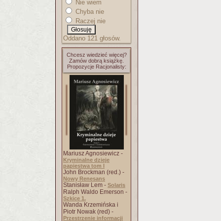
Nie wiem
Chyba nie
Raczej nie
Oddano 121 głosów.
Chcesz wiedzieć więcej?
Zamów dobrą książkę.
Propozycje Racjonalisty:
Mariusz Agnosiewicz -
Kryminalne dzieje
papiestwa tom I
John Brockman (red.) -
Nowy Renesans
Stanisław Lem -
Solaris
Ralph Waldo Emerson -
Szkice 1.
Wanda Krzemińska i
Piotr Nowak (red) -
Przestrzenie informacji