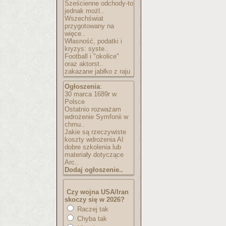
Sześcienne odchody-to
jednak możl..
Wszechświat
przygotowany na
więce..
Własność, podatki i
kryzys: syste..
Football i "okolice"
oraz aktorst..
zakazane jabłko z raju
Ogłoszenia
:
30 marca 1689r w
Polsce
Ostatnio rozważam
wdrożenie Symfonii w
chmu..
Jakie są rzeczywiste
koszty wdrożenia AI
dobre szkolenia lub
materiały dotyczące
Arc..
Dodaj ogłoszenie..
Czy wojna USA/Iran
skoczy się w 2026?
Raczej tak
Chyba tak