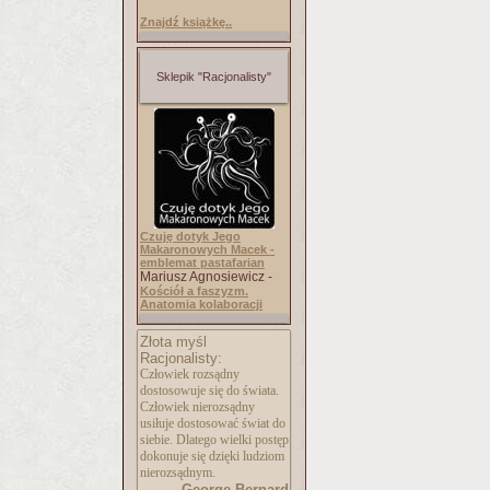
Znajdź książkę..
Sklepik "Racjonalisty"
Czuję dotyk Jego
Makaronowych Macek -
emblemat pastafarian
Mariusz Agnosiewicz -
Kościół a faszyzm.
Anatomia kolaboracji
Złota myśl
Racjonalisty:
Człowiek rozsądny
dostosowuje się do świata.
Człowiek nierozsądny
usiłuje dostosować świat do
siebie. Dlatego wielki postęp
dokonuje się dzięki ludziom
nierozsądnym.
George Bernard