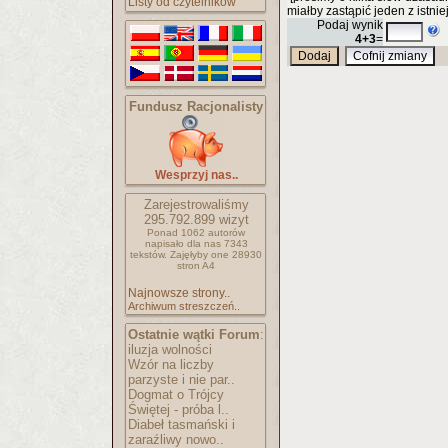
Listy od czytelników
miałby zastąpić jeden z istnie
Podaj wynik
4+3
=
Fundusz Racjonalisty
Wesprzyj nas..
Zarejestrowaliśmy
295.792.899
wizyt
Ponad 1062 autorów
napisało
dla nas 7343
tekstów.
Zajęłyby one 28930
stron A4
Najnowsze strony..
Archiwum streszczeń..
Ostatnie wątki Forum
:
iluzja wolności
Wzór na liczby
parzyste i nie par..
Dogmat o Trójcy
Świętej - próba l..
Diabeł tasmański i
zaraźliwy nowo..