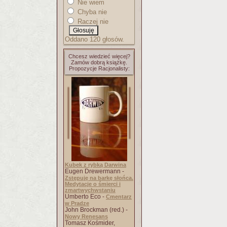
Nie wiem
Chyba nie
Raczej nie
Oddano 120 głosów.
Chcesz wiedzieć więcej?
Zamów dobrą książkę.
Propozycje Racjonalisty:
Kubek z rybką Darwina
Eugen Drewermann -
Zstępuję na barkę słońca.
Medytacje o śmierci i
zmartwychwstaniu
Umberto Eco -
Cmentarz
w Pradze
John Brockman (red.) -
Nowy Renesans
Tomasz Kośmider,