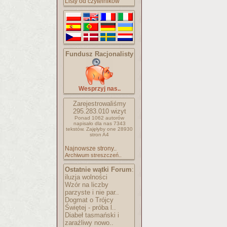
Listy od czytelników
Fundusz Racjonalisty
Wesprzyj nas..
Zarejestrowaliśmy
295.283.010
wizyt
Ponad 1062 autorów
napisało
dla nas 7343
tekstów.
Zajęłyby one 28930
stron A4
Najnowsze strony..
Archiwum streszczeń..
Ostatnie wątki Forum
:
iluzja wolności
Wzór na liczby
parzyste i nie par..
Dogmat o Trójcy
Świętej - próba l..
Diabeł tasmański i
zaraźliwy nowo..