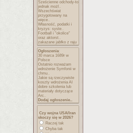
Sześcienne odchody-to
jednak możl..
Wszechświat
przygotowany na
więce..
Własność, podatki i
kryzys: syste..
Football i "okolice"
oraz aktorst..
zakazane jabłko z raju
Ogłoszenia
:
30 marca 1689r w
Polsce
Ostatnio rozważam
wdrożenie Symfonii w
chmu..
Jakie są rzeczywiste
koszty wdrożenia AI
dobre szkolenia lub
materiały dotyczące
Arc..
Dodaj ogłoszenie..
Czy wojna USA/Iran
skoczy się w 2026?
Raczej tak
Chyba tak