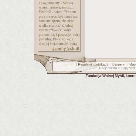
zrezygnowany i żałosny:
wiara, nadzieja, miłość...
Wolność - wiarą. Ten sam
poryw serca, być może ten
sam entuzjazm, ale jakże
wielka różnica! Z jednej
strony człowiek, który
podnosi się i powstaje, który
jest silny, który szuka; z
drugiej świadomość, która..
Jammy Schidt
Regulamin publikacji
Bannery
Mapa
[
] [
] [
Racjonalista
Copyright
©
Fundacja Wolnej Myśli, kont