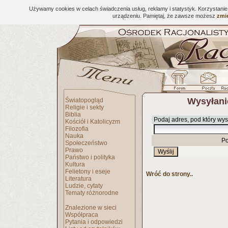
Używamy cookies w celach świadczenia usług, reklamy i statystyk. Korzystani
urządzeniu. Pamiętaj, że zawsze możesz
zmie
Wysyłani
Światopogląd
Religie i sekty
Biblia
Podaj adres, pod który wys
Kościół i Katolicyzm
Filozofia
Nauka
Po
Społeczeństwo
Prawo
Państwo i polityka
Kultura
Felietony i eseje
Wróć do strony..
Literatura
Ludzie, cytaty
Tematy różnorodne
Znalezione w sieci
Współpraca
Pytania i odpowiedzi