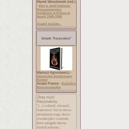
Marek Wesołowski (red.)
-
Kler w armii ludowej.
Duszpasterstwo
wojskowe w Polsce w
latach 1945-1956
Znajdź książkę..
Sklepik "Racjonalisty"
Mariusz Agnosiewicz -
Heretyckie dziedzictwo
Europy
Anatol France -
Kościół a
Rzeczpospolita
Złota myśl
Racjonalisty:
"(...) wolność, równość,
braterstwo! Jest to słowo
niezmiernej wagi, słowo
rewolucyjne i wzniosłe,
które zastąpiło dawny
tryptyk pokorny,