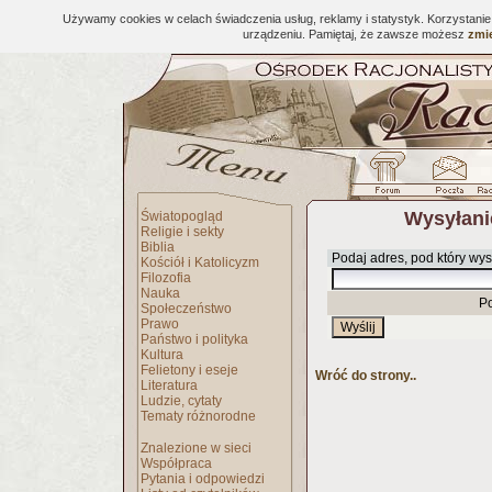
Używamy cookies w celach świadczenia usług, reklamy i statystyk. Korzystani
urządzeniu. Pamiętaj, że zawsze możesz
zmie
Wysyłani
Światopogląd
Religie i sekty
Biblia
Podaj adres, pod który wys
Kościół i Katolicyzm
Filozofia
Nauka
P
Społeczeństwo
Prawo
Państwo i polityka
Kultura
Felietony i eseje
Wróć do strony..
Literatura
Ludzie, cytaty
Tematy różnorodne
Znalezione w sieci
Współpraca
Pytania i odpowiedzi