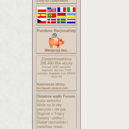
Listy od czytelników
Fundusz Racjonalisty
Wesprzyj nas..
Zarejestrowaliśmy
295.490.854
wizyty
Ponad 1062 autorów
napisało
dla nas 7343
tekstów.
Zajęłyby one 28930
stron A4
Najnowsze strony..
Archiwum streszczeń..
Ostatnie wątki Forum
:
iluzja wolności
Wzór na liczby
parzyste i nie par..
Dogmat o Trójcy
Świętej - próba l..
Diabeł tasmański i
zaraźliwy nowo..