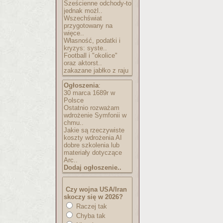
Sześcienne odchody-to
jednak możl..
Wszechświat
przygotowany na
więce..
Własność, podatki i
kryzys: syste..
Football i "okolice"
oraz aktorst..
zakazane jabłko z raju
Ogłoszenia
:
30 marca 1689r w
Polsce
Ostatnio rozważam
wdrożenie Symfonii w
chmu..
Jakie są rzeczywiste
koszty wdrożenia AI
dobre szkolenia lub
materiały dotyczące
Arc..
Dodaj ogłoszenie..
Czy wojna USA/Iran
skoczy się w 2026?
Raczej tak
Chyba tak