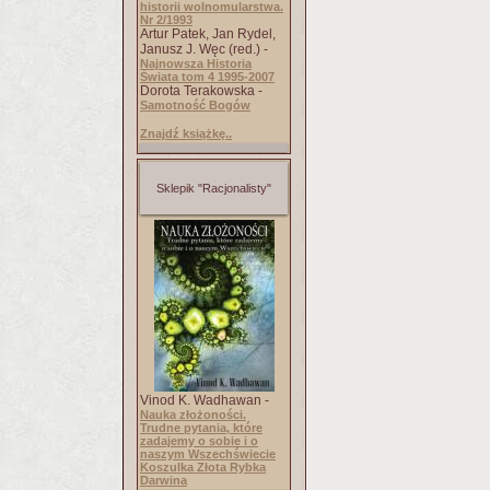
historii wolnomularstwa.
Nr 2/1993
Artur Patek, Jan Rydel,
Janusz J. Węc (red.) -
Najnowsza Historia
Świata tom 4 1995-2007
Dorota Terakowska -
Samotność Bogów
Znajdź książkę..
Sklepik "Racjonalisty"
Vinod K. Wadhawan -
Nauka złożoności.
Trudne pytania, które
zadajemy o sobie i o
naszym Wszechświecie
Koszulka Złota Rybka
Darwina