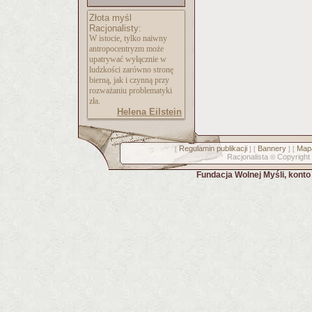
Złota myśl
Racjonalisty:
W istocie, tylko naiwny
antropocentryzm może
upatrywać wyłącznie w
ludzkości zarówno stronę
bierną, jak i czynną przy
rozważaniu problematyki
zła.
Helena Eilstein
Regulamin publikacji
Bannery
Mapa
[
] [
] [
Racjonalista
Copyright
©
Fundacja Wolnej Myśli, kont