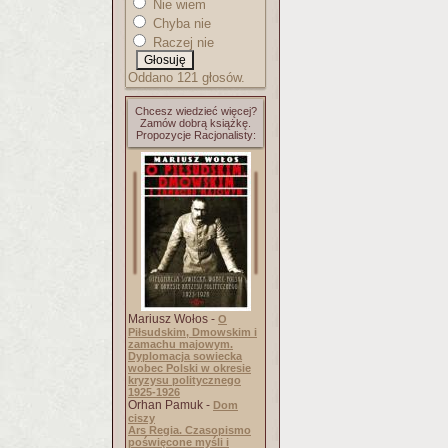
Nie wiem
Chyba nie
Raczej nie
Oddano 121 głosów.
Chcesz wiedzieć więcej?
Zamów dobrą książkę.
Propozycje Racjonalisty:
Mariusz Wołos -
O
Piłsudskim, Dmowskim i
zamachu majowym.
Dyplomacja sowiecka
wobec Polski w okresie
kryzysu politycznego
1925-1926
Orhan Pamuk -
Dom
ciszy
Ars Regia. Czasopismo
poświęcone myśli i