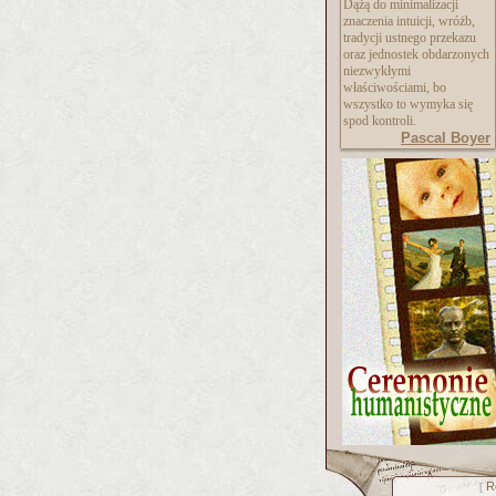
Dążą do minimalizacji
znaczenia intuicji, wróżb,
tradycji ustnego przekazu
oraz jednostek obdarzonych
niezwykłymi
właściwościami, bo
wszystko to wymyka się
spod kontroli.
Pascal Boyer
R
[