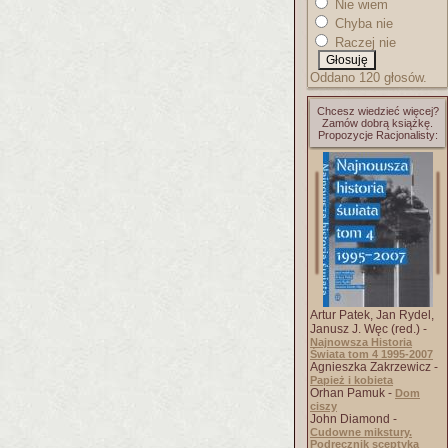
Nie wiem
Chyba nie
Raczej nie
Oddano 120 głosów.
Chcesz wiedzieć więcej?
Zamów dobrą książkę.
Propozycje Racjonalisty:
Artur Patek, Jan Rydel,
Janusz J. Węc (red.) -
Najnowsza Historia
Świata tom 4 1995-2007
Agnieszka Zakrzewicz -
Papież i kobieta
Orhan Pamuk -
Dom
ciszy
John Diamond -
Cudowne mikstury.
Podręcznik sceptyka