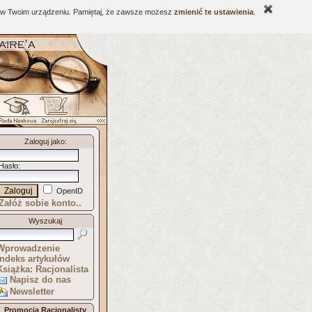
ne w Twoim urządzeniu. Pamiętaj, że zawsze możesz
zmienić te ustawienia
.
Zaloguj jako
:
Hasło
:
OpenID
Załóż sobie konto..
Wyszukaj
Wprowadzenie
Indeks artykułów
Książka: Racjonalista
Napisz do nas
Newsletter
Promocja Racjonalisty