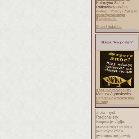
Katarzyna Sztop-
Rutkowska -
Próba
dialogu. Polacy i Żydzi w
międzywojennym
Białymstoku
Znajdź książkę..
Sklepik "Racjonalisty"
Koszulka racjonalisty
Mariusz Agnosiewicz -
Heretyckie dziedzictwo
Europy
Złota myśl
Racjonalisty:
Korporacje religijne
przedstawiają swe teksty
jako jedyne źródła
gwarantowanej prawdy.