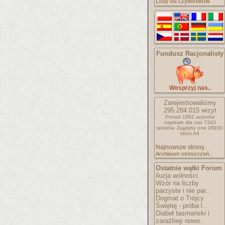
Listy od czytelników
Fundusz Racjonalisty
Wesprzyj nas..
Zarejestrowaliśmy
295.284.015
wizyt
Ponad 1062 autorów
napisało
dla nas 7343
tekstów.
Zajęłyby one 28930
stron A4
Najnowsze strony..
Archiwum streszczeń..
Ostatnie wątki Forum
:
iluzja wolności
Wzór na liczby
parzyste i nie par..
Dogmat o Trójcy
Świętej - próba l..
Diabeł tasmański i
zaraźliwy nowo..