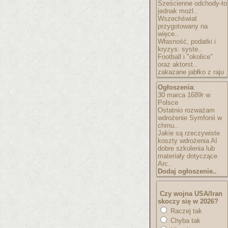
Sześcienne odchody-to
jednak możl..
Wszechświat
przygotowany na
więce..
Własność, podatki i
kryzys: syste..
Football i "okolice"
oraz aktorst..
zakazane jabłko z raju
Ogłoszenia
:
30 marca 1689r w
Polsce
Ostatnio rozważam
wdrożenie Symfonii w
chmu..
Jakie są rzeczywiste
koszty wdrożenia AI
dobre szkolenia lub
materiały dotyczące
Arc..
Dodaj ogłoszenie..
Czy wojna USA/Iran
skoczy się w 2026?
Raczej tak
Chyba tak