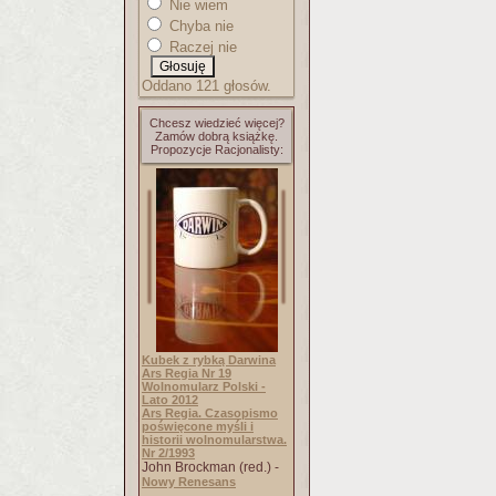
Nie wiem
Chyba nie
Raczej nie
Oddano 121 głosów.
Chcesz wiedzieć więcej?
Zamów dobrą książkę.
Propozycje Racjonalisty:
Kubek z rybką Darwina
Ars Regia Nr 19
Wolnomularz Polski -
Lato 2012
Ars Regia. Czasopismo
poświęcone myśli i
historii wolnomularstwa.
Nr 2/1993
John Brockman (red.) -
Nowy Renesans