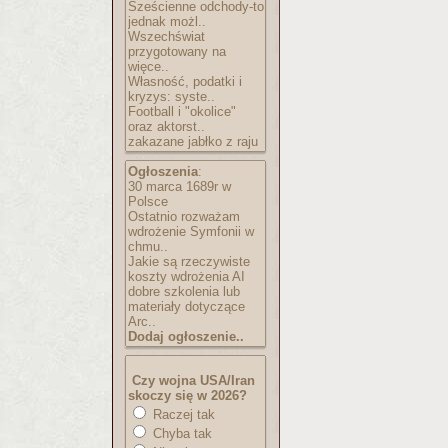
Sześcienne odchody-to
jednak możl..
Wszechświat
przygotowany na
więce..
Własność, podatki i
kryzys: syste..
Football i "okolice"
oraz aktorst..
zakazane jabłko z raju
Ogłoszenia
:
30 marca 1689r w
Polsce
Ostatnio rozważam
wdrożenie Symfonii w
chmu..
Jakie są rzeczywiste
koszty wdrożenia AI
dobre szkolenia lub
materiały dotyczące
Arc..
Dodaj ogłoszenie..
Czy wojna USA/Iran
skoczy się w 2026?
Raczej tak
Chyba tak