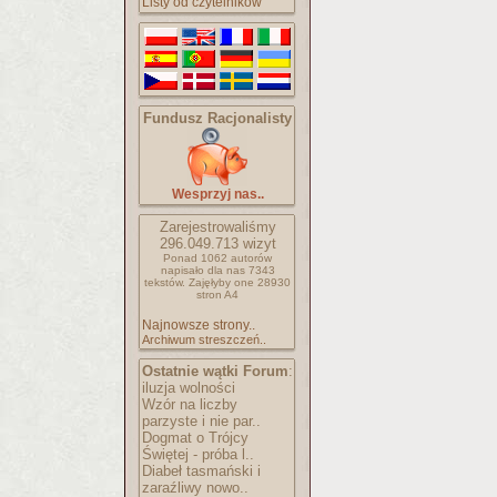
Listy od czytelników
Fundusz Racjonalisty
Wesprzyj nas..
Zarejestrowaliśmy
296.049.713
wizyt
Ponad 1062 autorów
napisało
dla nas 7343
tekstów.
Zajęłyby one 28930
stron A4
Najnowsze strony..
Archiwum streszczeń..
Ostatnie wątki Forum
:
iluzja wolności
Wzór na liczby
parzyste i nie par..
Dogmat o Trójcy
Świętej - próba l..
Diabeł tasmański i
zaraźliwy nowo..