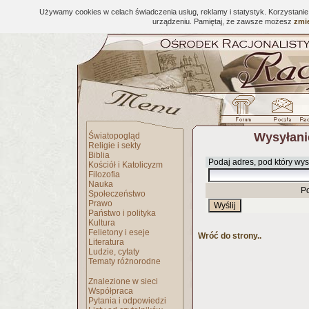
Używamy cookies w celach świadczenia usług, reklamy i statystyk. Korzystani
urządzeniu. Pamiętaj, że zawsze możesz
zmie
Wysyłani
Światopogląd
Religie i sekty
Biblia
Podaj adres, pod który wys
Kościół i Katolicyzm
Filozofia
Nauka
P
Społeczeństwo
Prawo
Państwo i polityka
Kultura
Felietony i eseje
Wróć do strony..
Literatura
Ludzie, cytaty
Tematy różnorodne
Znalezione w sieci
Współpraca
Pytania i odpowiedzi