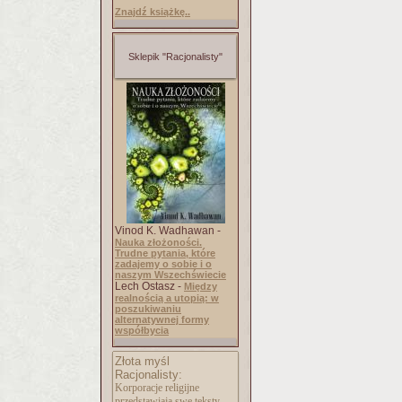
Znajdź książkę..
Sklepik "Racjonalisty"
Vinod K. Wadhawan -
Nauka złożoności.
Trudne pytania, które
zadajemy o sobie i o
naszym Wszechświecie
Lech Ostasz -
Między
realnością a utopią: w
poszukiwaniu
alternatywnej formy
współbycia
Złota myśl
Racjonalisty:
Korporacje religijne
przedstawiają swe teksty