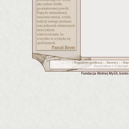
jako jedyne źródła
gwarantowanej prawdy.
Dążą do minimalizacji
znaczenia intuicji, wróżb,
tradycji ustnego przekazu
oraz jednostek obdarzonych
niezwykłymi
właściwościami, bo
wszystko to wymyka się
spod kontroli.
Pascal Boyer
Regulamin publikacji
Bannery
Mapa
[
] [
] [
Racjonalista
Copyright
©
Fundacja Wolnej Myśli, kont