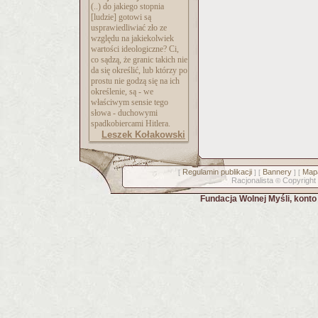
(..) do jakiego stopnia
[ludzie] gotowi są
usprawiedliwiać zło ze
względu na jakiekolwiek
wartości ideologiczne? Ci,
co sądzą, że granic takich nie
da się określić, lub którzy po
prostu nie godzą się na ich
określenie, są - we
właściwym sensie tego
słowa - duchowymi
spadkobiercami Hitlera.
Leszek Kołakowski
Regulamin publikacji
Bannery
Mapa
[
] [
] [
Racjonalista
Copyright
©
Fundacja Wolnej Myśli, kont