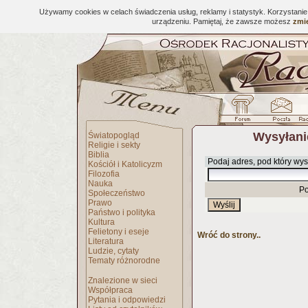
Używamy cookies w celach świadczenia usług, reklamy i statystyk. Korzystani
urządzeniu. Pamiętaj, że zawsze możesz
zmie
Wysyłani
Światopogląd
Religie i sekty
Biblia
Podaj adres, pod który wys
Kościół i Katolicyzm
Filozofia
Nauka
Po
Społeczeństwo
Prawo
Państwo i polityka
Kultura
Felietony i eseje
Wróć do strony..
Literatura
Ludzie, cytaty
Tematy różnorodne
Znalezione w sieci
Współpraca
Pytania i odpowiedzi