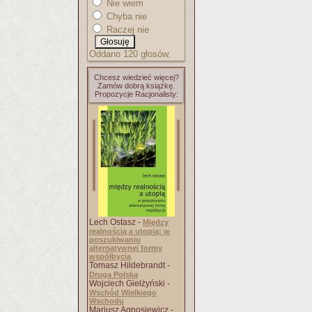
Nie wiem
Chyba nie
Raczej nie
Oddano 120 głosów.
Chcesz wiedzieć więcej?
Zamów dobrą książkę.
Propozycje Racjonalisty:
Lech Ostasz -
Między
realnością a utopią: w
poszukiwaniu
alternatywnej formy
współbycia
Tomasz Hildebrandt -
Druga Polska
Wojciech Giełżyński -
Wschód Wielkiego
Wschodu
Mariusz Agnosiewicz -