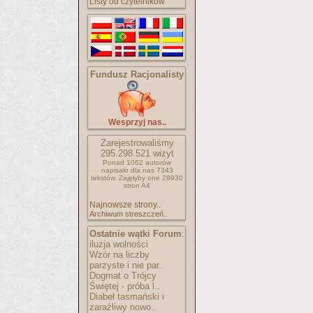
Listy od czytelników
Fundusz Racjonalisty
Wesprzyj nas..
Zarejestrowaliśmy
295.298.521
wizyt
Ponad 1062 autorów
napisało
dla nas 7343
tekstów.
Zajęłyby one 28930
stron A4
Najnowsze strony..
Archiwum streszczeń..
Ostatnie wątki Forum
:
iluzja wolności
Wzór na liczby
parzyste i nie par..
Dogmat o Trójcy
Świętej - próba l..
Diabeł tasmański i
zaraźliwy nowo..