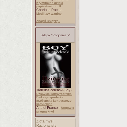
Kryminalne dzieje
papiestwa tom II
Charlotte Roche -
Modlitwy waginy
Znajdź książkę..
Sklepik "Racjonalisty"
Tadeusz Żeleński-Boy -
Dziewice konsystorskie.
Dzika gospodarka
małżeńska konsystorzy
katolickich
Anatol France -
Bogowie
pragną krwi
Złota myśl
Racjonalisty: