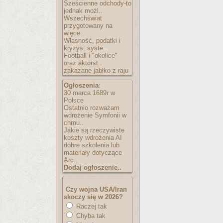
Sześcienne odchody-to
jednak możl..
Wszechświat
przygotowany na
więce..
Własność, podatki i
kryzys: syste..
Football i "okolice"
oraz aktorst..
zakazane jabłko z raju
Ogłoszenia
:
30 marca 1689r w
Polsce
Ostatnio rozważam
wdrożenie Symfonii w
chmu..
Jakie są rzeczywiste
koszty wdrożenia AI
dobre szkolenia lub
materiały dotyczące
Arc..
Dodaj ogłoszenie..
Czy wojna USA/Iran
skoczy się w 2026?
Raczej tak
Chyba tak