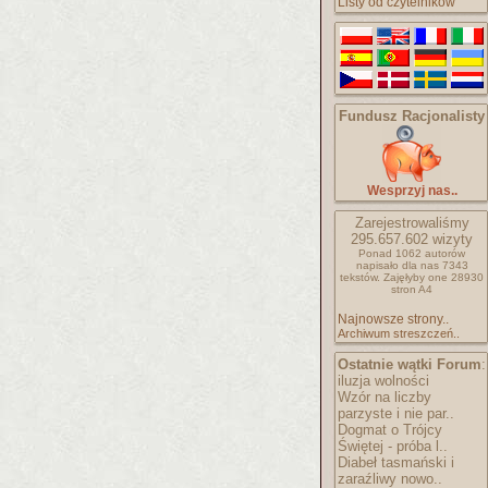
Listy od czytelników
Fundusz Racjonalisty
Wesprzyj nas..
Zarejestrowaliśmy
295.657.602
wizyty
Ponad 1062 autorów
napisało
dla nas 7343
tekstów.
Zajęłyby one 28930
stron A4
Najnowsze strony..
Archiwum streszczeń..
Ostatnie wątki Forum
:
iluzja wolności
Wzór na liczby
parzyste i nie par..
Dogmat o Trójcy
Świętej - próba l..
Diabeł tasmański i
zaraźliwy nowo..