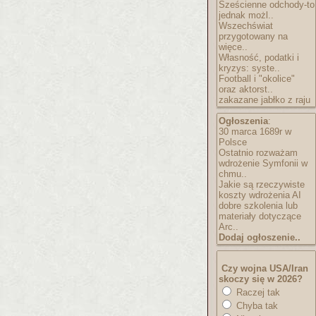
Sześcienne odchody-to
jednak możl..
Wszechświat
przygotowany na
więce..
Własność, podatki i
kryzys: syste..
Football i "okolice"
oraz aktorst..
zakazane jabłko z raju
Ogłoszenia
:
30 marca 1689r w
Polsce
Ostatnio rozważam
wdrożenie Symfonii w
chmu..
Jakie są rzeczywiste
koszty wdrożenia AI
dobre szkolenia lub
materiały dotyczące
Arc..
Dodaj ogłoszenie..
Czy wojna USA/Iran
skoczy się w 2026?
Raczej tak
Chyba tak