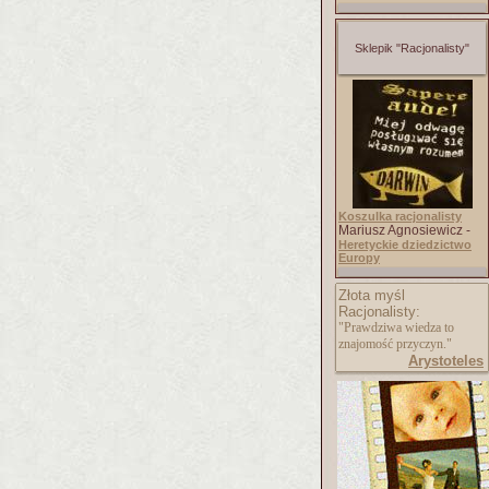
Sklepik "Racjonalisty"
Koszulka racjonalisty
Mariusz Agnosiewicz -
Heretyckie dziedzictwo
Europy
Złota myśl
Racjonalisty:
"Prawdziwa wiedza to
znajomość przyczyn."
Arystoteles