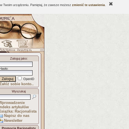
ne w Twoim urządzeniu. Pamiętaj, że zawsze możesz
zmienić te ustawienia
.
Zaloguj jako
:
Hasło
:
OpenID
Załóż sobie konto..
Wyszukaj
Wprowadzenie
Indeks artykułów
Książka: Racjonalista
Napisz do nas
Newsletter
Promocja Racjonalisty