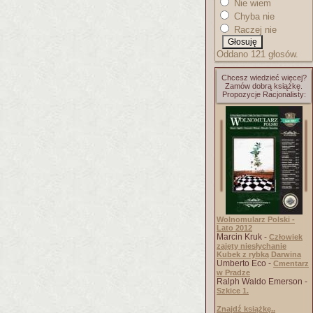
Nie wiem
Chyba nie
Raczej nie
Oddano 121 głosów.
Chcesz wiedzieć więcej?
Zamów dobrą książkę.
Propozycje Racjonalisty:
Wolnomularz Polski -
Lato 2012
Marcin Kruk -
Człowiek
zajęty niesłychanie
Kubek z rybką Darwina
Umberto Eco -
Cmentarz
w Pradze
Ralph Waldo Emerson -
Szkice 1.
Znajdź książkę..