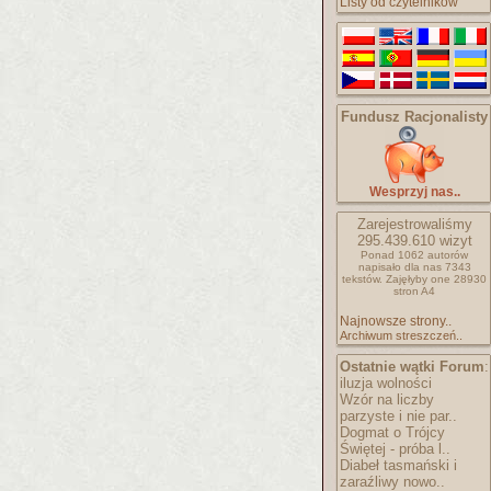
Listy od czytelników
Fundusz Racjonalisty
Wesprzyj nas..
Zarejestrowaliśmy
295.439.610
wizyt
Ponad 1062 autorów
napisało
dla nas 7343
tekstów.
Zajęłyby one 28930
stron A4
Najnowsze strony..
Archiwum streszczeń..
Ostatnie wątki Forum
:
iluzja wolności
Wzór na liczby
parzyste i nie par..
Dogmat o Trójcy
Świętej - próba l..
Diabeł tasmański i
zaraźliwy nowo..