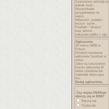
Sześcienne odchody-to
jednak możl..
Wszechświat
przygotowany na
więce..
Własność, podatki i
kryzys: syste..
Football i "okolice"
oraz aktorst..
zakazane jabłko z raju
Ogłoszenia
:
30 marca 1689r w
Polsce
Ostatnio rozważam
wdrożenie Symfonii w
chmu..
Jakie są rzeczywiste
koszty wdrożenia AI
dobre szkolenia lub
materiały dotyczące
Arc..
Dodaj ogłoszenie..
Czy wojna USA/Iran
skoczy się w 2026?
Raczej tak
Chyba tak