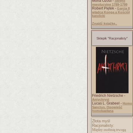
Mona Ozouf -
Święto
rewolucyjne 1789-1799
Robert Piętek -
Garcia II
władca Konga a Kościół
katolicki
Znajdź książkę..
Sklepik "Racjonalisty"
Friedrich Nietzsche -
Antychryst
Lucas L. Grabeel -
Homo
Sanctus. Opowieść
homokapłana
Złota myśl
Racjonalisty:
Między osobistą trwogą