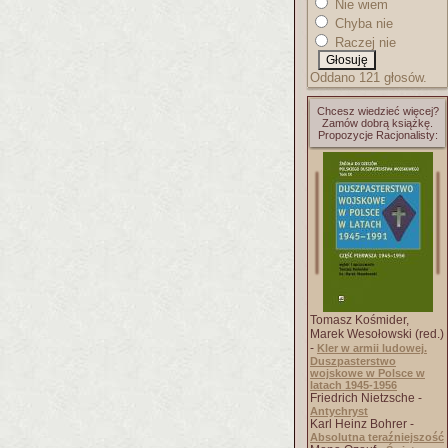
Nie wiem
Chyba nie
Raczej nie
Oddano 121 głosów.
Chcesz wiedzieć więcej?
Zamów dobrą książkę.
Propozycje Racjonalisty:
Tomasz Kośmider,
Marek Wesołowski (red.)
-
Kler w armii ludowej.
Duszpasterstwo
wojskowe w Polsce w
latach 1945-1956
Friedrich Nietzsche -
Antychryst
Karl Heinz Bohrer -
Absolutna teraźniejszość