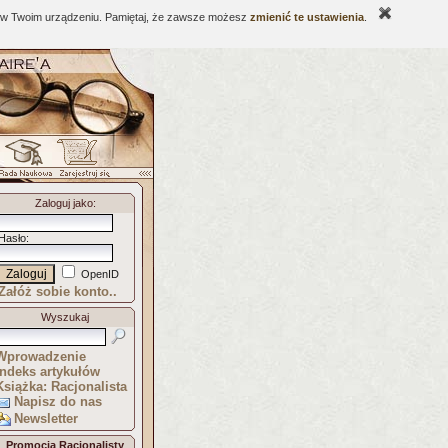
ne w Twoim urządzeniu. Pamiętaj, że zawsze możesz
zmienić te ustawienia
.
Zaloguj jako
:
Hasło
:
OpenID
Załóż sobie konto..
Wyszukaj
Wprowadzenie
Indeks artykułów
Książka: Racjonalista
Napisz do nas
Newsletter
Promocja Racjonalisty