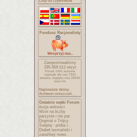
Listy od czytelników
Fundusz Racjonalisty
Wesprzyj nas..
Zarejestrowaliśmy
295.958.612
wizyt
Ponad 1062 autorów
napisało
dla nas 7343
tekstów.
Zajęłyby one 28930
stron A4
Najnowsze strony..
Archiwum streszczeń..
Ostatnie wątki Forum
:
iluzja wolności
Wzór na liczby
parzyste i nie par..
Dogmat o Trójcy
Świętej - próba l..
Diabeł tasmański i
zaraźliwy nowo..