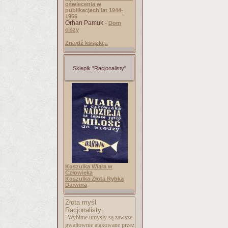
oświecenia w
publikacjach lat 1944-
1956
Orhan Pamuk -
Dom
ciszy
Znajdź książkę..
Sklepik "Racjonalisty"
Koszulka Wiara w
Człowieka
Koszulka Złota Rybka
Darwina
Złota myśl
Racjonalisty:
"Wybitne umysły są zawsze
gwałtownie atakowane przez