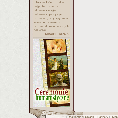
miernoty, którym trudno
pojąć, że ktoś może
odmówić ślepego
hołdowania panującym
przesądom, decydując się w
zamian na odważne i
uczciwe głoszenie własnych
poglądów."
Albert Einstein
Regulamin publikacji
Bannery
Mapa
[
] [
] [