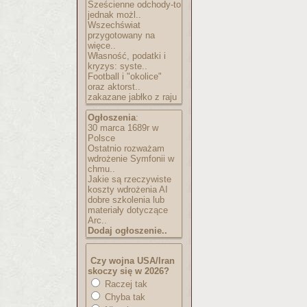
Sześcienne odchody-to
jednak możl..
Wszechświat
przygotowany na
więce..
Własność, podatki i
kryzys: syste..
Football i "okolice"
oraz aktorst..
zakazane jabłko z raju
Ogłoszenia
:
30 marca 1689r w
Polsce
Ostatnio rozważam
wdrożenie Symfonii w
chmu..
Jakie są rzeczywiste
koszty wdrożenia AI
dobre szkolenia lub
materiały dotyczące
Arc..
Dodaj ogłoszenie..
Czy wojna USA/Iran
skoczy się w 2026?
Raczej tak
Chyba tak