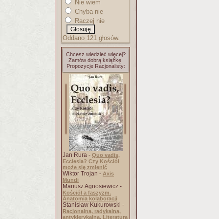
Nie wiem
Chyba nie
Raczej nie
Oddano 121 głosów.
Chcesz wiedzieć więcej?
Zamów dobrą książkę.
Propozycje Racjonalisty:
Jan Rura -
Quo vadis,
Ecclesia? Czy Kościół
może się zmienić
Wiktor Trojan -
Axis
Mundi
Mariusz Agnosiewicz -
Kościół a faszyzm.
Anatomia kolaboracji
Stanisław Kukurowski -
Racjonalna, radykalna,
antyklerykalna. Literatura