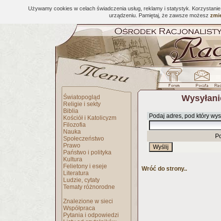
Używamy cookies w celach świadczenia usług, reklamy i statystyk. Korzystani
urządzeniu. Pamiętaj, że zawsze możesz
zmie
Wysyłani
Światopogląd
Religie i sekty
Biblia
Podaj adres, pod który wys
Kościół i Katolicyzm
Filozofia
Nauka
P
Społeczeństwo
Prawo
Państwo i polityka
Kultura
Felietony i eseje
Wróć do strony..
Literatura
Ludzie, cytaty
Tematy różnorodne
Znalezione w sieci
Współpraca
Pytania i odpowiedzi