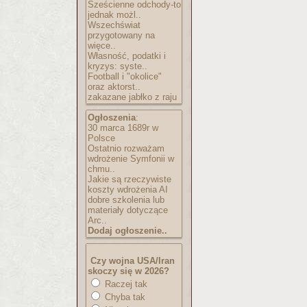
Sześcienne odchody-to
jednak możl..
Wszechświat
przygotowany na
więce..
Własność, podatki i
kryzys: syste..
Football i "okolice"
oraz aktorst..
zakazane jabłko z raju
Ogłoszenia
:
30 marca 1689r w
Polsce
Ostatnio rozważam
wdrożenie Symfonii w
chmu..
Jakie są rzeczywiste
koszty wdrożenia AI
dobre szkolenia lub
materiały dotyczące
Arc..
Dodaj ogłoszenie..
Czy wojna USA/Iran
skoczy się w 2026?
Raczej tak
Chyba tak