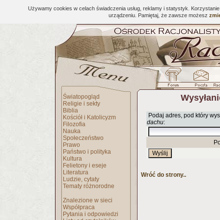
Używamy cookies w celach świadczenia usług, reklamy i statystyk. Korzystani
urządzeniu. Pamiętaj, że zawsze możesz
zmie
Wysyłani
Światopogląd
Religie i sekty
Biblia
Podaj adres, pod który wys
Kościół i Katolicyzm
dachu
:
Filozofia
Nauka
Społeczeństwo
Po
Prawo
Państwo i polityka
Kultura
Felietony i eseje
Literatura
Wróć do strony..
Ludzie, cytaty
Tematy różnorodne
Znalezione w sieci
Współpraca
Pytania i odpowiedzi