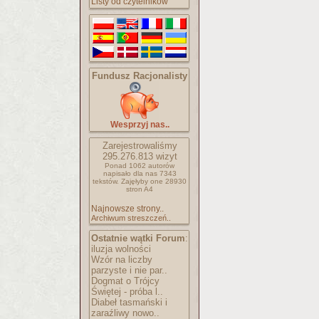
Listy od czytelników
Fundusz Racjonalisty
Wesprzyj nas..
Zarejestrowaliśmy
295.276.813
wizyt
Ponad 1062 autorów
napisało
dla nas 7343
tekstów.
Zajęłyby one 28930
stron A4
Najnowsze strony..
Archiwum streszczeń..
Ostatnie wątki Forum
:
iluzja wolności
Wzór na liczby
parzyste i nie par..
Dogmat o Trójcy
Świętej - próba l..
Diabeł tasmański i
zaraźliwy nowo..