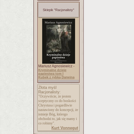
Sklepik "Racjonalisty"
Mariusz Agnosiewicz -
Kryminalne dzieje
papiestwa tom I
Kubek z rybką Darwina
Złota myśl
Racjonalisty:
"Oczywiście, że jestem
sceptyczny co do boskości
Chrystusa i pogardliwie
nastawiony do koncepcji, że
istnieje Bóg, którego
obchodzi to, jak się mamy i
co robimy".
Kurt Vonnegut