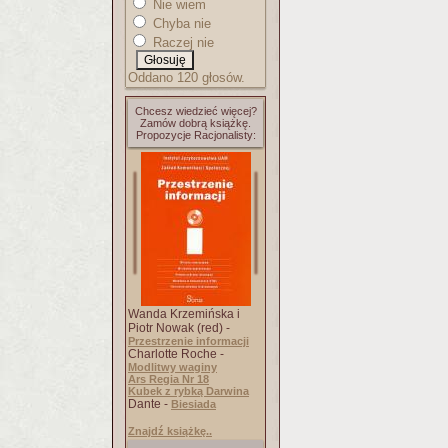
Nie wiem
Chyba nie
Raczej nie
Oddano 120 głosów.
Chcesz wiedzieć więcej?
Zamów dobrą książkę.
Propozycje Racjonalisty:
Wanda Krzemińska i
Piotr Nowak (red) -
Przestrzenie informacji
Charlotte Roche -
Modlitwy waginy
Ars Regia Nr 18
Kubek z rybką Darwina
Dante -
Biesiada
Znajdź książkę..