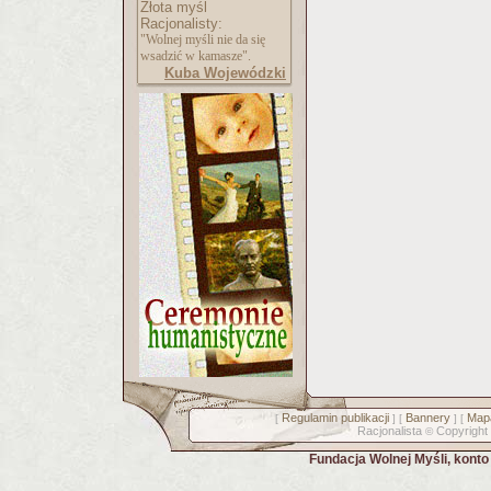
Złota myśl
Racjonalisty:
"Wolnej myśli nie da się
wsadzić w kamasze".
Kuba Wojewódzki
Regulamin publikacji
Bannery
Mapa
[
] [
] [
Racjonalista
Copyright
©
Fundacja Wolnej Myśli, kont