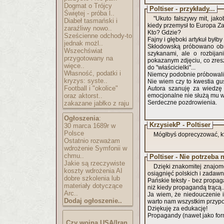
Dogmat o Trójcy
Poltiser - przykłady...
Świętej - próba l..
"Ukuto fałszywy mit, ja
Diabeł tasmański i
kiedy przemysł to Europa Z
zaraźliwy nowo..
Kto? Gdzie?
Sześcienne odchody-to
Fajny i głęboki artykuł był
jednak możl..
Skłodowską próbowano obr
Wszechświat
szykanami, ale o rozbijan
przygotowany na
pokazanym zdjęciu, co zresz
więce..
do "właścicielki"...
Własność, podatki i
Niemcy podobnie próbowali b
kryzys: syste..
Nie wiem czy to kwestia gus
Football i "okolice"
Autora szanuję za wiedzę 
oraz aktorst..
emocjonalne nie służą mu w
Serdeczne pozdrowienia.
zakazane jabłko z raju
Ogłoszenia
:
KrzysiekP - Poltiser
30 marca 1689r w
Polsce
Mógłbyś doprecyzować, k
Ostatnio rozważam
wdrożenie Symfonii w
chmu..
Poltiser - Nie potrzeb
Jakie są rzeczywiste
Dzięki znakomitej znajomo
koszty wdrożenia AI
osiągnięć polskich i zadawni
dobre szkolenia lub
Pańskie teksty - bez propag
materiały dotyczące
niż kiedy propagandą trącą..
Arc..
Ja wiem, że niedouczenie i
Dodaj ogłoszenie..
warto nam wszystkim przyp
Dziękuję za edukację!
Propagandy (nawet jako formy
Czy wojna USA/Iran