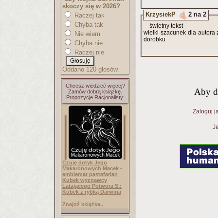
skoczy się w 2026?
KrzysiekP
2 na 2
Raczej tak
Chyba tak
świetny tekst
wielki szacunek dla autor
Nie wiem
dorobku
Chyba nie
Raczej nie
Oddano 120 głosów.
Chcesz wiedzieć więcej?
Aby d
Zamów dobrą książkę.
Propozycje Racjonalisty:
Zaloguj j
Je
Czuję dotyk Jego
Makaronowych Macek -
emblemat pastafarian
Kubek wyznawcy
Latającego Potwora S.:
Kubek z rybką Darwina
Znajdź książkę..