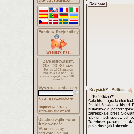
Listy od czytelników
Reklama
Fundusz Racjonalisty
Wesprzyj nas..
Zarejestrowaliśmy
295.290.781
wizyt
Ponad 1062 autorów
napisało
dla nas 7343
tekstów.
Zajęłyby one 28930
stron A4
Wyszukaj na stronach:
KrzysiekP - Poltiser
"Kto? Gdzie?"
Kryteria szczegółowe
Cała historiografia niemiec
Polski i Słowian w historii
Najnowsze strony..
historyków o poszczególne
Archiwum streszczeń..
zamieszkałe przez Słowia
Efektem tych sporów był ró
Ostatnie wątki Forum
:
To wbrew pozorom bardzo 
iluzja wolności
przeszłości jak i obecnie.
Wzór na liczby
parzyste i nie par..