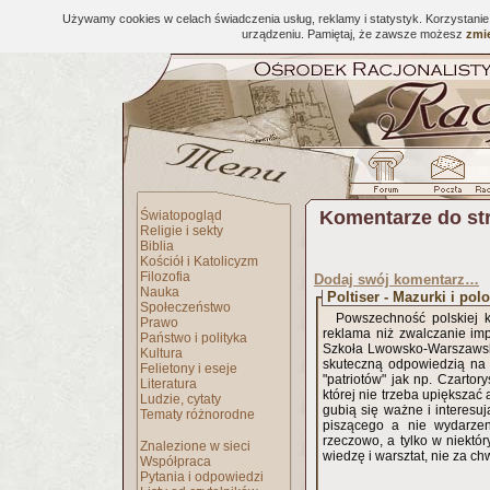
Używamy cookies w celach świadczenia usług, reklamy i statystyk. Korzystani
urządzeniu. Pamiętaj, że zawsze możesz
zmie
Komentarze do st
Światopogląd
Religie i sekty
Biblia
Kościół i Katolicyzm
Filozofia
Dodaj swój komentarz…
Nauka
Poltiser - Mazurki i polo
Społeczeństwo
Powszechność polskiej k
Prawo
reklama niż zwalczanie impe
Państwo i polityka
Szkoła Lwowsko-Warszawska 
Kultura
skuteczną odpowiedzią na 
Felietony i eseje
"patriotów" jak np. Czartor
Literatura
której nie trzeba upiększać 
Ludzie, cytaty
gubią się ważne i interesu
Tematy różnorodne
piszącego a nie wydarzeni
rzeczowo, a tylko w niektór
Znalezione w sieci
wiedzę i warsztat, nie za chw
Współpraca
Pytania i odpowiedzi