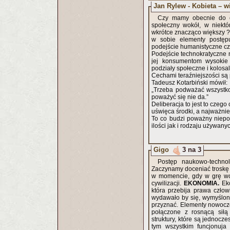
Jan Rylew - Kobieta – wi
Czy mamy obecnie do c
społeczny wokół, w niektó
wkrótce znacząco większy ? Trudno to wydedukować. Każda epoka, każda formacja społeczna mia
w sobie elementy postępu
podejście humanistyczne cz
Podejście technokratyczne n
jej konsumentom wysokie
podziały społeczne i kolosa
Cechami teraźniejszości są 
Tadeusz Kotarbiński mówił:
„Trzeba podważać wszystko
poważyć się nie da.”
Deliberacja to jest to czeg
uświęca środki, a najważnie
To co budzi poważny niepokó
ilości jak i rodzaju używany
Gigo
3 na 3
Postęp naukowo-technol
Zaczynamy doceniać troskę 
w momencie, gdy w grę wch
cywilizacji.
EKONOMIA.
Ek
która przebija prawa człow
wydawało by się, wymyślone
przyznać. Elementy nowoczes
połączone z rosnącą siłą
struktury, które są jednocz
tym wszystkim funcjonuja 