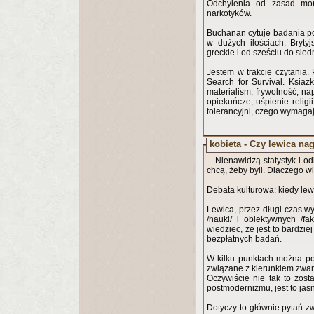
Odchylenia od zasad mor
narkotyków.
Buchanan cytuje badania po
w dużych ilościach. Brytyj
greckie i od sześciu do sied
Jestem w trakcie czytania
Search for Survival. Ksiaz
materialism, frywolność, n
opiekuńcze, uśpienie religi
tolerancyjni, czego wymagaj
kobieta - Czy lewica na
Nienawidzą statystyk i od
Debata kulturowa: kiedy lew
Lewica, przez długi czas wy
/nauki/ i obiektywnych /fa
wiedziec, że jest to bardz
bezpłatnych badań.
W kilku punktach można pow
związane z kierunkiem zw
Oczywiście nie tak to zost
postmodernizmu, jest to jas
Dotyczy to głównie pytań z