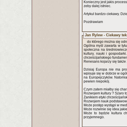
Konieczny jest jakis proces
zeby dalej istniec.
Artykul bardzo ciekawy. Dzi
Pozdrawiam
Jan Rylew - Ciekawy tek
do którego można się odn
Ogólna myśl zawarta w tytu
społeczna na średniowiecze, uznawane na ogół jako czas stagnacji a nawet recesji w dziedzinie
kultury, nauki i gospodarki
chrześcijańskiego fundame
Renesans kojarzy się także 
Dzisiaj Europa nie ma pro
wpisuje się w dobrze w ogó
na Europejczyków. Natomia
pewien niepokój.
Czym zatem miałby się char
Rozwojem kultury ? Szaro to 
Zanikiem etyki chrześcijańs
Rozwojem nauk podstawowyc
Może postęp wystąpi w medyc
Może rozwinie się idea jak
Może to będzie kultura ch
przyjemnego.