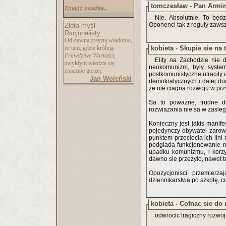
tomczesław - Pan Armin
Znajdź książkę..
Nie. Absolutnie. To będz
Oponenci tak z reguły zawsze
Złota myśl
Racjonalisty:
Od dawna zresztą wiadomo,
kobieta - Skupie sie na 
że tam, gdzie królują
Prawdziwe Wartości
,
Elity na Zachodzie nie dostrzegaj
zwykłym wiedzie się
neokomunizm, byly system
znacznie gorzej.
postkomunistyczne utracily
Jan Woleński
demokratycznych i dalej du
ze nie ciagna rozwoju w prz
Sa to powazne, trudne d
rozwiazania nie sa w zasieg
Konieczny jest jakis manif
pojedynczy obywatel zarow
punktem przeciecia ich lini
podglada funkcjonowanie n
upadku komunizmu, i korzy
dawno sie przezylo, nawet t
Opozycjonisci przemierza
dziennikarstwa po szk
kobieta - Cofnac sie 
odwrocic tragiczny rozwo