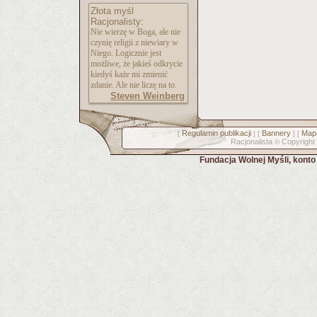
Złota myśl
Racjonalisty:
Nie wierzę w Boga, ale nie
czynię religii z niewiary w
Niego. Logicznie jest
możliwe, że jakieś odkrycie
kiedyś każe mi zmienić
zdanie. Ale nie liczę na to.
Steven Weinberg
Regulamin publikacji
Bannery
Mapa
[
] [
] [
Racjonalista
Copyright
©
Fundacja Wolnej Myśli, kont