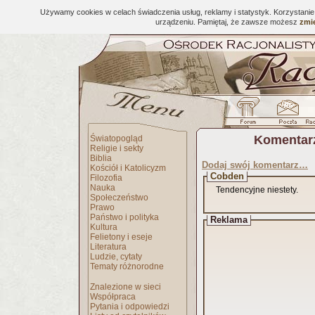
Używamy cookies w celach świadczenia usług, reklamy i statystyk. Korzystani
urządzeniu. Pamiętaj, że zawsze możesz
zmie
Komentar
Światopogląd
Religie i sekty
Biblia
Dodaj swój komentarz…
Kościół i Katolicyzm
Cobden
Filozofia
Nauka
Tendencyjne niestety.
Społeczeństwo
Prawo
Państwo i polityka
Reklama
Kultura
Felietony i eseje
Literatura
Ludzie, cytaty
Tematy różnorodne
Znalezione w sieci
Współpraca
Pytania i odpowiedzi