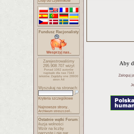
Listy od czytelników
Fundusz Racjonalisty
Wesprzyj nas..
Zarejestrowaliśmy
Aby d
295.908.707
wizyt
Ponad 1062 autorów
napisało
dla nas 7343
Zaloguj j
tekstów.
Zajęłyby one 28930
stron A4
Je
Wyszukaj na stronach:
Kryteria szczegółowe
Najnowsze strony..
Archiwum streszczeń..
Ostatnie wątki Forum
:
iluzja wolności
Wzór na liczby
parzyste i nie par..