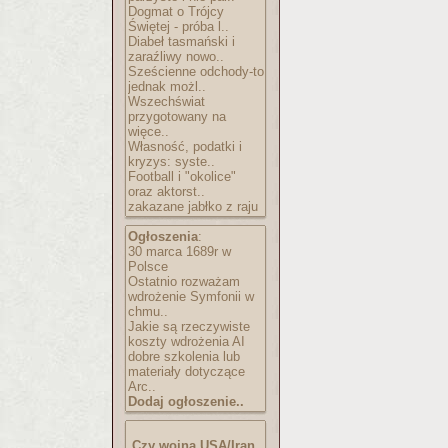
Dogmat o Trójcy
Świętej - próba l..
Diabeł tasmański i
zaraźliwy nowo..
Sześcienne odchody-to
jednak możl..
Wszechświat
przygotowany na
więce..
Własność, podatki i
kryzys: syste..
Football i "okolice"
oraz aktorst..
zakazane jabłko z raju
Ogłoszenia
:
30 marca 1689r w
Polsce
Ostatnio rozważam
wdrożenie Symfonii w
chmu..
Jakie są rzeczywiste
koszty wdrożenia AI
dobre szkolenia lub
materiały dotyczące
Arc..
Dodaj ogłoszenie..
Czy wojna USA/Iran