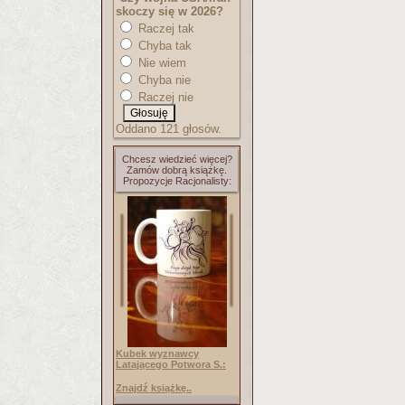
skoczy się w 2026?
Raczej tak
Chyba tak
Nie wiem
Chyba nie
Raczej nie
Oddano 121 głosów.
Chcesz wiedzieć więcej?
Zamów dobrą książkę.
Propozycje Racjonalisty:
Kubek wyznawcy
Latającego Potwora S.:
Znajdź książkę..