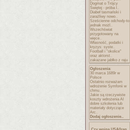
Dogmat o Trójcy
Świętej - próba l..
Diabeł tasmański i
zaraźliwy nowo..
Sześcienne odchody-to
jednak możl..
Wszechświat
przygotowany na
więce..
Własność, podatki i
kryzys: syste..
Football i "okolice"
oraz aktorst..
zakazane jabłko z raju
Ogłoszenia
:
30 marca 1689r w
Polsce
Ostatnio rozważam
wdrożenie Symfonii w
chmu..
Jakie są rzeczywiste
koszty wdrożenia AI
dobre szkolenia lub
materiały dotyczące
Arc..
Dodaj ogłoszenie..
Czy wojna USA/Iran