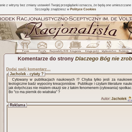
tanie z witryny bez zmiany ustawień Twojej przeglądarki oznacza, że będą one umieszcza
Szczegóły znajdziesz w
Polityce Cookies
Komentarze do strony
Dlaczego Bóg nie zrob
Dodaj swój komentarz…
Jacholek - cytaty ?
Cytowany w publikacjach naukowych !? Chyba tylko jesli za nauko
teologiczne badz wypociny kreacjonistow. Publikuje i czytam literature nauk
jak dotychczas nie mialem okazji sie z takim fenomenem (cytowania) spotkac
Bo "co ma piernik do wiatraka" ?
Autor:
Jacholek
Reklama