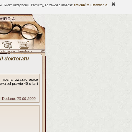
ne w Twoim urządzeniu. Pamiętaj, że zawsze możesz
zmienić te ustawienia
.
ił doktoratu
we mozna uwazac prace
owa od prawie 40-u lat i
.
Dodano:
23-09-2009