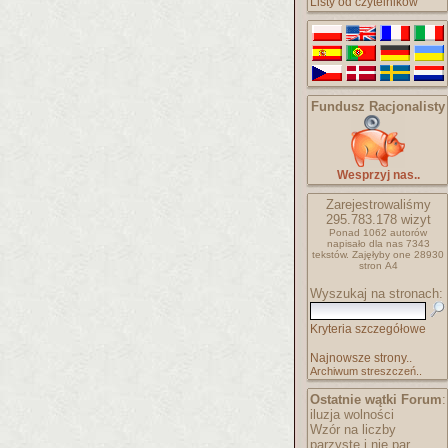
Listy od czytelników
Fundusz Racjonalisty
Wesprzyj nas..
Zarejestrowaliśmy
295.783.178
wizyt
Ponad 1062 autorów
napisało
dla nas 7343
tekstów.
Zajęłyby one 28930
stron A4
Wyszukaj na stronach:
Kryteria szczegółowe
Najnowsze strony..
Archiwum streszczeń..
Ostatnie wątki Forum
:
iluzja wolności
Wzór na liczby
parzyste i nie par..