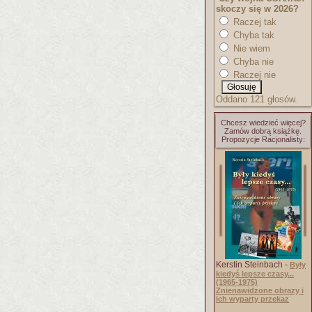
skoczy się w 2026?
Raczej tak
Chyba tak
Nie wiem
Chyba nie
Raczej nie
Oddano 121 głosów.
Chcesz wiedzieć więcej?
Zamów dobrą książkę.
Propozycje Racjonalisty:
Kerstin Steinbach -
Były
kiedyś lepsze czasy...
(1965-1975)
Znienawidzone obrazy i
ich wyparty przekaz