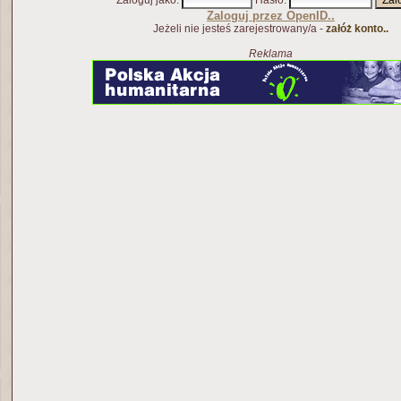
Zaloguj jako
:
Hasło
:
Zaloguj przez OpenID..
Jeżeli nie jesteś zarejestrowany/a -
załóż konto..
Reklama