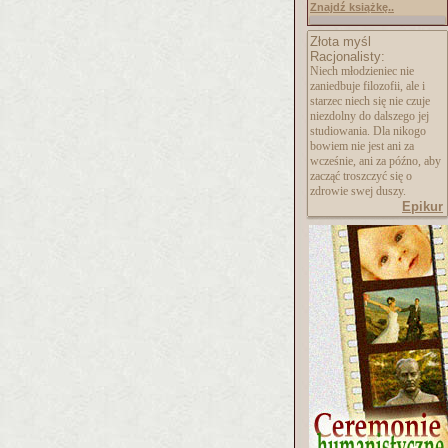
Znajdź książkę..
Złota myśl
Racjonalisty:
Niech młodzieniec nie
zaniedbuje filozofii, ale i
starzec niech się nie czuje
niezdolny do dalszego jej
studiowania. Dla nikogo
bowiem nie jest ani za
wcześnie, ani za późno, aby
zacząć troszczyć się o
zdrowie swej duszy.
Epikur