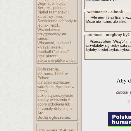
Dogmat o Trójcy
Świętej - próba l..
webmaster - e-book
Diabeł tasmański i
zaraźliwy nowo..
>Ale pewnie są liczne wzg
Sześcienne odchody-to
Może nie liczne, ale silne.
jednak możl..
Wszechświat
przygotowany na
primuss - mogłoby być 
więce..
Przeczytałem "Wstęp" i n
Własność, podatki i
przydałoby się, żeby cała z
kryzys: syste..
byłoby łatwiej czytać, cytow
Football i "okolice"
oraz aktorst..
zakazane jabłko z raju
Ogłoszenia
:
30 marca 1689r w
Polsce
Aby d
Ostatnio rozważam
wdrożenie Symfonii w
chmu..
Zaloguj j
Jakie są rzeczywiste
koszty wdrożenia AI
Je
dobre szkolenia lub
materiały dotyczące
Arc..
Dodaj ogłoszenie..
Czy wojna USA/Iran