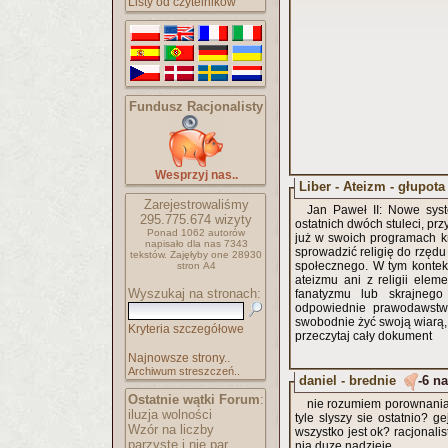
Listy od czytelników
Fundusz Racjonalisty
Wesprzyj nas..
Liber - Ateizm - głupota
Zarejestrowaliśmy
Jan Paweł II: Nowe syst
295.775.674
wizyty
ostatnich dwóch stuleci, pr
Ponad 1062 autorów
już w swoich programach kry
napisało
dla nas 7343
sprowadzić religię do rzędu
tekstów.
Zajęłyby one 28930
społecznego. W tym konte
stron A4
ateizmu ani z religii ele
Wyszukaj na stronach:
fanatyzmu lub skrajnego
odpowiednie prawodawstwo,
swobodnie żyć swoją wiarą, 
Kryteria szczegółowe
przeczytaj cały dokument
Najnowsze strony..
Archiwum streszczeń..
daniel - brednie
-6 na
Ostatnie wątki Forum
:
nie rozumiem porownania r
iluzja wolności
tyle slyszy sie ostatnio? g
Wzór na liczby
wszystko jest ok? racjonalis
parzyste i nie par..
nia duze nadzieje.