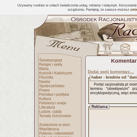
Używamy cookies w celach świadczenia usług, reklamy i statystyk. Korzystani
urządzeniu. Pamiętaj, że zawsze możesz
zmie
Komentar
Światopogląd
Religie i sekty
Biblia
Dodaj swój komentarz…
Kościół i Katolicyzm
haber - brednie od "dan
Filozofia
Nauka
Portal racjonalista.pl 
Społeczeństwo
terminu "obiektywizm" p
Prawo
encyklopedyczną, więc emocj
Państwo i polityka
Kultura
Felietony i eseje
Reklama
Literatura
Ludzie, cytaty
Tematy różnorodne
Znalezione w sieci
Współpraca
Pytania i odpowiedzi