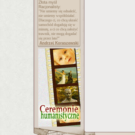
Złota myśl
Racjonalisty:
"Nie umiemy się odnaleźć,
nie umiemy współdziałać.
Dlaczego ci, co chcą ukraść
samochód dogadują się w
minutę, a ci co chcą założyć
trawnik, nie mogą dogadać
się przez lata?"
Andrzej Koraszewski