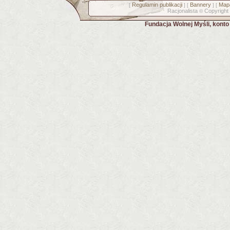
Regulamin publikacji
Bannery
Mapa
[
] [
] [
Racjonalista
Copyright
©
Fundacja Wolnej Myśli, kont