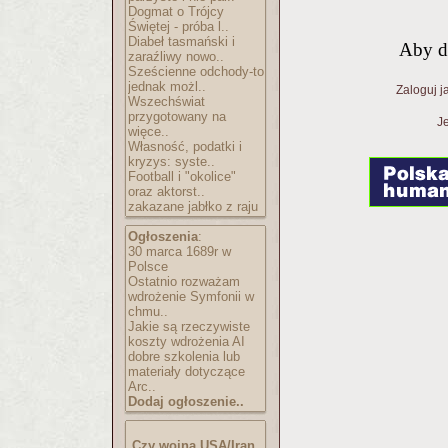
Dogmat o Trójcy
Świętej - próba l..
Diabeł tasmański i
Aby d
zaraźliwy nowo..
Sześcienne odchody-to
jednak możl..
Zaloguj j
Wszechświat
przygotowany na
Je
więce..
Własność, podatki i
kryzys: syste..
Football i "okolice"
oraz aktorst..
zakazane jabłko z raju
Ogłoszenia
:
30 marca 1689r w
Polsce
Ostatnio rozważam
wdrożenie Symfonii w
chmu..
Jakie są rzeczywiste
koszty wdrożenia AI
dobre szkolenia lub
materiały dotyczące
Arc..
Dodaj ogłoszenie..
Czy wojna USA/Iran