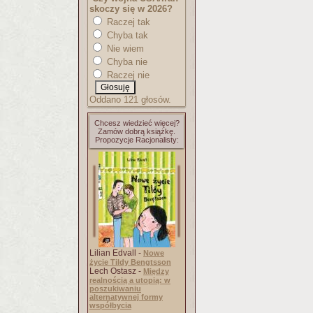
skoczy się w 2026?
Raczej tak
Chyba tak
Nie wiem
Chyba nie
Raczej nie
Oddano 121 głosów.
Chcesz wiedzieć więcej?
Zamów dobrą książkę.
Propozycje Racjonalisty:
Lilian Edvall -
Nowe
życie Tildy Bengtsson
Lech Ostasz -
Między
realnością a utopią: w
poszukiwaniu
alternatywnej formy
współbycia