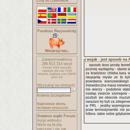
Listy od czytelników
Fundusz Racjonalisty
Wesprzyj nas..
Zarejestrowaliśmy
wojak - 
295.813.314
wizyt
sposob dosc prosty teoretycznie wymowmy wszyscy regolke wstapienia do rel
Ponad 1062 autorów
pozniej wystapmy - stanie si
napisało
dla nas 7343
za kradziesz chleba kara sm
tekstów.
Zajęłyby one 28930
okupanta mysle ze to by
stron A4
powstania warszawskiego 
Wyszukaj na stronach:
/niewidoczna masa niewierza
nie wierzy - podobnie sta
nastap zwarcie szeregow 
Kryteria szczegółowe
pozbyli sie obecnie muzu
uwazani by byli za zdegen
Najnowsze strony..
w PRL - jesliby wyemigrow
Archiwum streszczeń..
praw termodynamiki nie p
hitlera -takie sobie gdybani
Ostatnie wątki Forum
:
iluzja wolności
Wzór na liczby
parzyste i nie par..