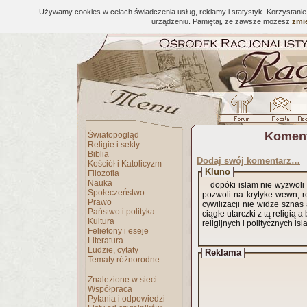
Używamy cookies w celach świadczenia usług, reklamy i statystyk. Korzystani
urządzeniu. Pamiętaj, że zawsze możesz
zmie
Koment
Światopogląd
Religie i sekty
Biblia
Dodaj swój komentarz…
Kościół i Katolicyzm
Kluno
Filozofia
Nauka
dopóki islam nie wyzwoli 
Społeczeństwo
pozwoli na krytyke wewn, ro
Prawo
cywilizacji nie widze sznas aby mógł 
Państwo i polityka
ciągłe utarczki z tą religią
Kultura
religijnych i politycznych i
Felietony i eseje
Literatura
Ludzie, cytaty
Reklama
Tematy różnorodne
Znalezione w sieci
Współpraca
Pytania i odpowiedzi