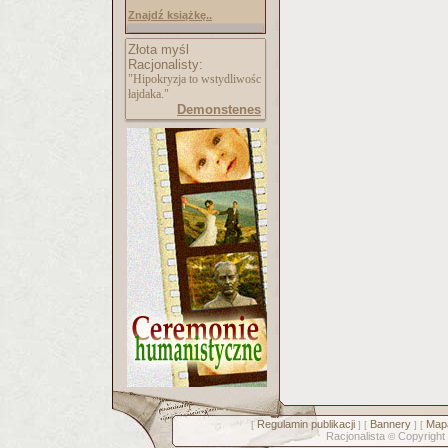
Znajdź książkę..
Złota myśl
Racjonalisty:
"Hipokryzja to wstydliwośc
łajdaka."
Demonstenes
Regulamin publikacji
Bannery
Mapa
[
] [
] [
Racjonalista
Copyright
©