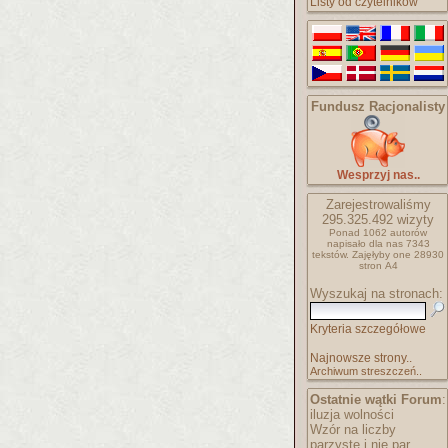
Listy od czytelników
Fundusz Racjonalisty
Wesprzyj nas..
Zarejestrowaliśmy
295.325.492
wizyty
Ponad 1062 autorów
napisało
dla nas 7343
tekstów.
Zajęłyby one 28930
stron A4
Wyszukaj na stronach:
Kryteria szczegółowe
Najnowsze strony..
Archiwum streszczeń..
Ostatnie wątki Forum
:
iluzja wolności
Wzór na liczby
parzyste i nie par..