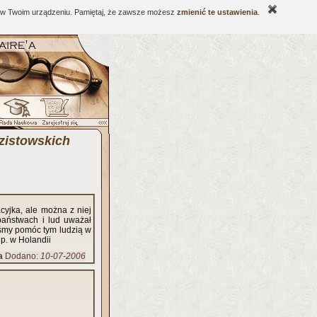
ne w Twoim urządzeniu. Pamiętaj, że zawsze możesz
zmienić te ustawienia
.
zistowskich
yjka, ale można z niej
państwach i lud uważał
śmy pomóc tym ludzią w
np. w Holandii
a
Dodano:
10-07-2006