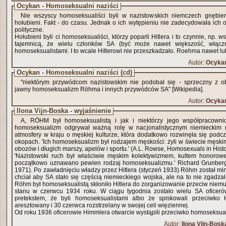
Ocykan - Homoseksualni naziści
Nie wszyscy homoseksualiści byli w nazistowskich niemczech gnębieni
hołubieni. Fakt - do czasu. Jednak o ich wytępieniu nie zadecydowała ich o
polityczne.
Hołubieni byli ci homoseksualiści, którzy poparli Hitlera i to czynnie, np. w
tajemnicą, że wielu członków SA (być może nawet większość, włąc
homoseksualistami. I to wcale Hitlerowi nie przeszkadzało. Roehma nawet lu
Autor:
Ocyka
Ocykan - Homoseksualni naziści (cd)
"niektórym przywódcom nazistowskim nie podobał się - sprzeczny z o
jawny homoseksualizm Röhma i innych przywódców SA" [Wikipedia].
Autor:
Ocyka
Ilona Vijn-Boska - wyjaśnienie
A, RÖHM był homoseksualistą i jak i niektórzy jego współpracowni
homoseksualizm odgrywał ważną rolę w nacjonalistycznym niemieckim r
atmosfery w kraju o męskiej kulturze, która dodatkowo rozwinęła się podc
okopach. 'Ich homoseksualizm był rodzajem męskości: żyli w świecie męskim
obozów i długich marszy, apelów i sportu.' (A.L. Rowse, Homosexuals in Histo
'Nazistowski ruch był właściwie męskim kolektywizmem, kultem honorow
początkowo uznawano pewien rodzaj homoseksualizmu.' Richard Grunberg
1971). Po zawładnięciu władzy przez Hitlera (styczeń 1933) Röhm został ministrem bez teczki. Hitler
chciał aby SA stało się częścią niemieckiego wojska, ale na to nie zgadzał się Röhm. To i fa
Röhm był homoseksualistą skłoniło Hitlera do zorganizowanie przeciw niem
stanu w czerwcu 1934 roku. W ciągu tygodnia zostało wielu SA ofice
pretekstem, że byli homoseksualistami albo że spiskowali przeciwko Hitlerowi. 
aresztowany i 30 czerwca rozstrzelany w swojej celi więziennej.
Od roku 1936 oficerowie Himmlera otwarcie wystąpili przeciwko homoseksua
Autor:
Ilona Vijn-Bosk