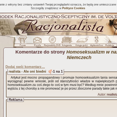
tanie z witryny bez zmiany ustawień Twojej przeglądarki oznacza, że będą one umieszcza
Szczegóły znajdziesz w
Polityce Cookies
Komentarze do strony
Homoseksualizm w na
Niemczech
Dodaj swój komentarz…
realista - Ale oni biedni
-1 na 1
Artykuł jest mocno propagandowy i promuje homoseksualizm tania sensac
wyciągnąć pewne wnioski, jeśli od starożytności władze w największych 
homoseksualizm za coś złego to coś w tym musi być? Według mnie powinni
wyjściu z tej choroby a nie promować je po przez zboczone parady takie jak 
Autor:
realist
Reklama