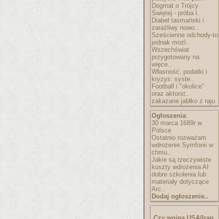
Dogmat o Trójcy
Świętej - próba l..
Diabeł tasmański i
zaraźliwy nowo..
Sześcienne odchody-to
jednak możl..
Wszechświat
przygotowany na
więce..
Własność, podatki i
kryzys: syste..
Football i "okolice"
oraz aktorst..
zakazane jabłko z raju
Ogłoszenia
:
30 marca 1689r w
Polsce
Ostatnio rozważam
wdrożenie Symfonii w
chmu..
Jakie są rzeczywiste
koszty wdrożenia AI
dobre szkolenia lub
materiały dotyczące
Arc..
Dodaj ogłoszenie..
Czy wojna USA/Iran