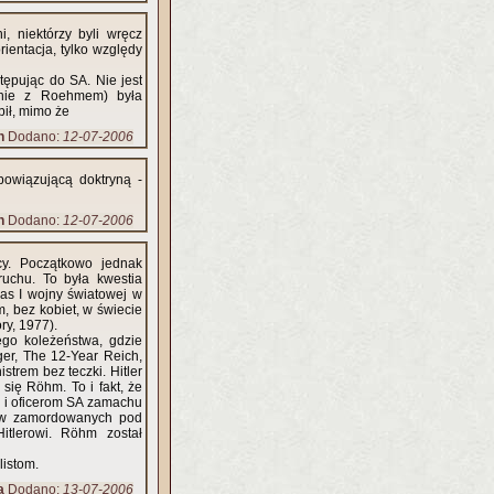
, niektórzy byli wręcz
rientacja, tylko względy
stępując do SA. Nie jest
znie z Roehmem) była
bił, mimo że
n
Dodano:
12-07-2006
bowiązującą doktryną -
n
Dodano:
12-07-2006
cy. Początkowo jednak
uchu. To była kwestia
zas I wojny światowej w
, bez kobiet, w świecie
ry, 1977).
ego koleżeństwa, gdzie
er, The 12-Year Reich,
kt, że
u i oficerom SA zamachu
rów zamordowanych pod
Röhm został
listom.
a
Dodano:
13-07-2006