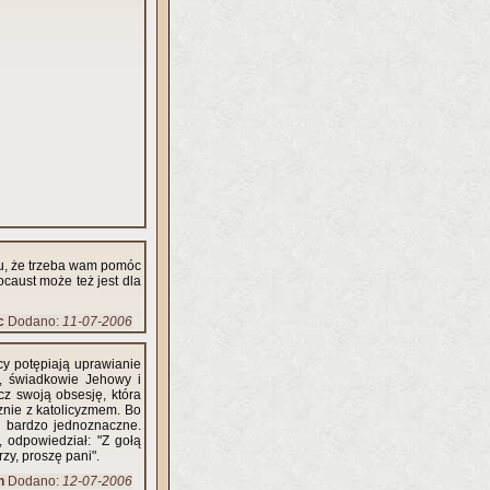
ku, że trzeba wam pomóc
ocaust może też jest dla
c
Dodano:
11-07-2006
cy potępiają uprawianie
, świadkowie Jehowy i
ecz swoją obsesję, która
znie z katolicyzmem. Bo
ło bardzo jednoznaczne.
 odpowiedział: "Z gołą
zy, proszę pani".
n
Dodano:
12-07-2006