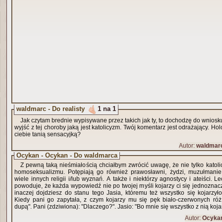
waldmarc - Do realisty
1 na 1
Jak czytam brednie wypisywane przez takich jak ty, to dochodzę do wnios
wyjść z tej choroby jaką jest katolicyzm. Twój komentarz jest odrażający. Hol
ciebie tanią sensacyjką?
Autor:
waldmar
Ocykan - Ocykan - Do waldmarca
Z pewną taką nieśmiałością chciałbym zwrócić uwagę, że nie tylko katoli
homoseksualizmu. Potępiają go również prawosławni, żydzi, muzułmanie
wiele innych religii i/lub wyznań. A także i niektórzy agnostycy i ateiści. L
powoduje, że każda wypowiedź nie po twojej myśli kojarzy ci się jednoznac
inaczej dojdziesz do stanu tego Jasia, któremu też wszystko się kojarzy
Kiedy pani go zapytała, z czym kojarzy mu się pęk biało-czerwonych róż,
dupą". Pani (zdziwiona): "Dlaczego?". Jasio: "Bo mnie się wszystko z nią kojar
Autor:
Ocyka