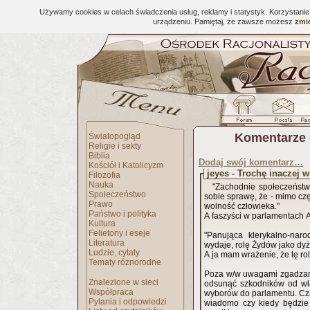
Używamy cookies w celach świadczenia usług, reklamy i statystyk. Korzystani
urządzeniu. Pamiętaj, że zawsze możesz
zmie
Komentarze 
Światopogląd
Religie i sekty
Biblia
Dodaj swój komentarz…
Kościół i Katolicyzm
jeyes - Trochę inaczej w
Filozofia
Nauka
"Zachodnie społeczeństw
Społeczeństwo
sobie sprawę, że - mimo czę
Prawo
wolność człowieka."
Państwo i polityka
A faszyści w parlamentach Au
Kultura
Felietony i eseje
"Panująca klerykalno-naro
Literatura
wydaje, rolę Żydów jako dy
Ludzie, cytaty
A ja mam wrażenie, że tę rol
Tematy różnorodne
Poza w/w uwagami zgadzam 
Znalezione w sieci
odsunąć szkodników od wł
Współpraca
wyborów do parlamentu. Czas
Pytania i odpowiedzi
wiadomo czy kiedy będzie 