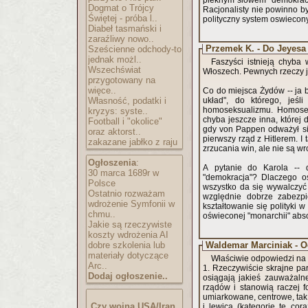
pieknym slowem "demokracja
Dogmat o Trójcy
Racjonalisty nie powinno b
Świętej - próba l..
polityczny system oswiecon
Diabeł tasmański i
zaraźliwy nowo..
Przemek K. - Do Jeyesa 
Sześcienne odchody-to
jednak możl..
Faszyści istnieją chyba
Wszechświat
Włoszech. Pewnych rzeczy j
przygotowany na
więce..
Co do miejsca Żydów -- ja 
Własność, podatki i
układ", do którego, jeśl
homoseksualizmu. Homoseks
kryzys: syste..
chyba jeszcze inna, której 
Football i "okolice"
gdy von Pappen odważył się 
oraz aktorst..
pierwszy rząd z Hitlerem. I
zakazane jabłko z raju
zrzucania win, ale nie są w
Ogłoszenia
:
A pytanie do Karola -- 
30 marca 1689r w
"demokracja"? Dlaczego o
Polsce
wszystko da się wywalczyć 
Ostatnio rozważam
względnie dobrze zabezpi
wdrożenie Symfonii w
kształtowanie się polityki 
chmu..
oświeconej "monarchii" abso
Jakie są rzeczywiste
koszty wdrożenia AI
dobre szkolenia lub
Waldemar Marciniak - 
materiały dotyczące
Właściwie odpowiedzi na k
Arc..
1. Rzeczywiście skrajne par
Dodaj ogłoszenie..
osiągają jakieś zauważaln
rządów i stanowią raczej f
umiarkowane, centrowe, tak
Czy wojna USA/Iran
i lewicą (kategorie te cor