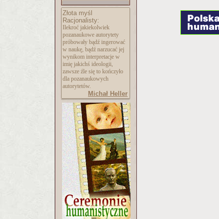
Złota myśl
Racjonalisty:
Ilekroć jakiekolwiek
pozanaukowe autorytety
próbowały bądź ingerować
w naukę, bądź narzucać jej
wynikom interpretacje w
imię jakichś ideologii,
zawsze źle się to kończyło
dla pozanaukowych
autorytetów.
Michał Heller