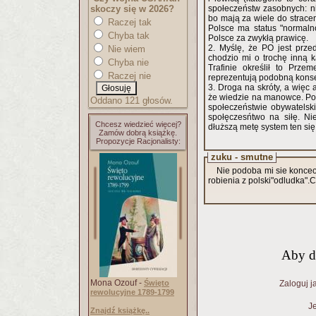
skoczy się w 2026?
społeczeństw zasobnych: ni
bo mają za wiele do stracen
Raczej tak
Polsce ma status "normaln
Chyba tak
Polsce za zwykłą prawicę.
2. Myślę, że PO jest prze
Nie wiem
chodzio mi o trochę inną 
Chyba nie
Trafinie określił to Prze
Raczej nie
reprezentują podobną kons
3. Droga na skróty, a więc
że wiedzie na manowce. Poł
Oddano 121 głosów.
społeczeństwie obywatelski
społęczesńtwo na siłę. Ni
Chcesz wiedzieć więcej?
dłuższą metę system ten si
Zamów dobrą książkę.
Propozycje Racjonalisty:
zuku - smutne
Nie podoba mi sie konceoc
robienia z polski"odludka".C
Aby d
Mona Ozouf -
Święto
Zaloguj j
rewolucyjne 1789-1799
Je
Znajdź książkę..