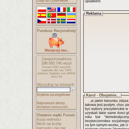
Listy od czytelników
upadkiem.
Reklama
Fundusz Racjonalisty
Wesprzyj nas..
Zarejestrowaliśmy
298.093.740
wizyt
Ponad 1062 autorów
napisało
dla nas 7343
tekstów.
Zajęłyby one 28930
stron A4
Wyszukaj na stronach:
Kryteria szczegółowe
Karol - Obojetnie...
...w jakim kierunku zdaz
Najnowsze strony..
takowa jest pustym, choc 
Archiwum streszczeń..
byc wybory prezydenckie w 
uzyskali takie same ilosci
Ostatnie wątki Forum
:
roku tzw "demokratyczny
iluzja wolności
bezpieczenstwa socjalnego, 
Wzór na liczby
na tym samym wozku, jak ci 
parzyste i nie par..