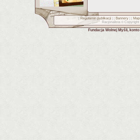
Regulamin publikacji
Bannery
Mapa
[
] [
] [
Racjonalista
Copyright
©
Fundacja Wolnej Myśli, kont