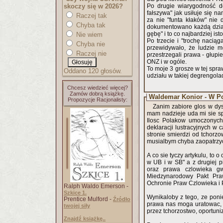
skoczy się w 2026?
Po drugie wiarygodność d
fałszywa" jak usiłuje się
Raczej tak
za nie "funta kłaków" nie 
Chyba tak
dokumentowano każdą działa
gębę" i to co najbardziej ist
Nie wiem
Po trzecie i "trochę nacią
Chyba nie
przewidywało, że ludzie m
Raczej nie
przestrzegali prawa - głup
ONZ i w ogóle.
To moje 3 grosze w tej spra
Oddano 120 głosów.
udziału w takiej degrengola
Chcesz wiedzieć więcej?
Zamów dobrą książkę.
Waldemar Konior - W Po
Propozycje Racjonalisty:
Zanim zabiore glos w dy
mam nadzieje uda mi sie sp
Ilosc Polakow umoczonych 
deklaracji lustracyjnych w c
stronie smierdzi od tchorzo
musialbym chyba zaopatrzyc
A co sie tyczy artykulu, to 
w UB i w SB" a z drugiej 
oraz prawa czlowieka gw
Miedzynarodowy Pakt Pra
Ochronie Praw Czlowieka i 
Ralph Waldo Emerson -
Szkice 1.
Wynikaloby z tego, ze poni
Prentice Mulford -
Źródło
prawa nas moga uratowac, 
twojej siły
przez tchorzostwo, oportuni
Znajdź książkę..