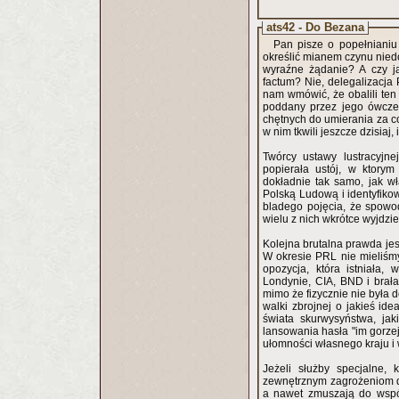
ats42 - Do Bezana
Pan pisze o popełnianiu
określić mianem czynu nie
wyraźne żądanie? A czy ja
factum? Nie, delegalizacja 
nam wmówić, że obalili ten u
poddany przez jego ówczes
chętnych do umierania za co
w nim tkwili jeszcze dzisiaj,
Twórcy ustawy lustracyjne
popierała ustój, w ktorym
dokładnie tak samo, jak w
Polską Ludową i identyfiko
bladego pojęcia, że spowo
wielu z nich wkrótce wyjdzi
Kolejna brutalna prawda jes
W okresie PRL nie mieliśm
opozycja, która istniała
Londynie, CIA, BND i brała 
mimo że fizycznie nie była 
walki zbrojnej o jakieś id
świata skurwysyństwa, ja
lansowania hasła "im gorzej,
ułomności własnego kraju i
Jeżeli służby specjalne,
zewnętrznym zagrożeniom dl
a nawet zmuszają do wspól