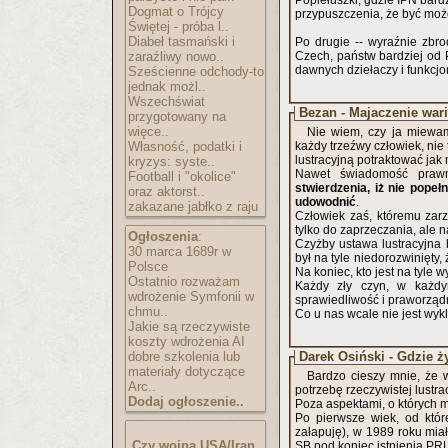
Popiełuszki, gdzie IPN bar
Dogmat o Trójcy
przypuszczenia, że być może
Świętej - próba l..
Diabeł tasmański i
Po drugie -- wyraźnie zbro
zaraźliwy nowo..
Czech, państw bardziej od 
dawnych dziełaczy i funkcjo
Sześcienne odchody-to
jednak możl..
Wszechświat
Bezan - Majaczenie wari
przygotowany na
więce..
Nie wiem, czy ja miewam
Własność, podatki i
każdy trzeźwy człowiek, nie
lustracyjną potraktować jak
kryzys: syste..
Nawet świadomość prawn
Football i "okolice"
stwierdzenia, iż nie popeł
oraz aktorst..
udowodnić
.
zakazane jabłko z raju
Człowiek zaś, któremu za
tylko do zaprzeczania, ale 
Ogłoszenia
:
Czyżby ustawa lustracyjna
30 marca 1689r w
był na tyle niedorozwinięty,
Polsce
Na koniec, kto jest na tyle 
Ostatnio rozważam
Każdy zły czyn, w każd
wdrożenie Symfonii w
sprawiedliwość i praworząd
chmu..
Co u nas wcale nie jest wyk
Jakie są rzeczywiste
koszty wdrożenia AI
dobre szkolenia lub
Darek Osiński - Gdzie ż
materiały dotyczące
Bardzo cieszy mnie, że w
Arc..
potrzebę rzeczywistej lustra
Dodaj ogłoszenie..
Poza aspektami, o których mó
Po pierwsze wiek, od które
załapuję), w 1989 roku mi
Czy wojna USA/Iran
SB pod koniec istnienia PRL