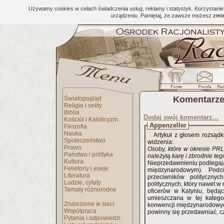
Używamy cookies w celach świadczenia usług, reklamy i statystyk. Korzystani
urządzeniu. Pamiętaj, że zawsze możesz
zmie
Komentarze
Światopogląd
Religie i sekty
Biblia
Dodaj swój komentarz…
Kościół i Katolicyzm
Appenzeller
Filozofia
Nauka
Artykuł z głosem rozsąd
Społeczeństwo
widzenia:
Prawo
Osoby, które w okresie PRL
Państwo i polityka
należytą karę i zbrodnie te
Kultura
Nieprzedawnieniu podlegają 
Felietony i eseje
międzynarodowym). Podci
Literatura
przeciwników polityczny
Ludzie, cytaty
politycznych, który nawet w
Tematy różnorodne
oficerów w Katyniu, będąc
umieszczana w tej katego
Znalezione w sieci
konwencji międzynarodowyc
Współpraca
powinny się przedawniać, czy
Pytania i odpowiedzi