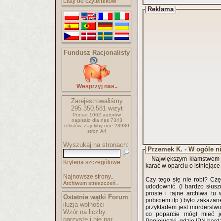
Listy od czytelników
Reklama
Fundusz Racjonalisty
Wesprzyj nas..
Zarejestrowaliśmy
295.350.581
wizyt
Ponad 1062 autorów
napisało
dla nas 7343
tekstów.
Zajęłyby one 28930
stron A4
Wyszukaj na stronach:
Przemek K. - W ogóle ni
Największym kłamstwem lu
Kryteria szczegółowe
karać w oparciu o istniejące 
Najnowsze strony..
Czy tego się nie robi? Czę
Archiwum streszczeń..
udodownić. (I bardzo słuszn
proste i tajne archiwa tu
Ostatnie wątki Forum
:
pobiciem itp.) było zakaza
iluzja wolności
przykładem jest morderstwo 
Wzór na liczby
co poparcie mógł mieć je
parzyste i nie par..