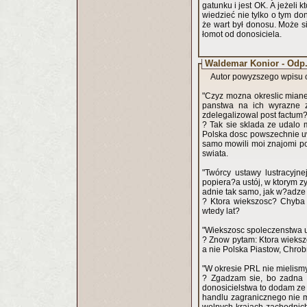
gatunku i jest OK. A jeżeli 
wiedzieć nie tylko o tym don
że wart był donosu. Może s
łomot od donosiciela.
Waldemar Konior - Odp
Autor powyzszego wpisu c
"Czyz mozna okreslic mian
panstwa na ich wyrazne z
zdelegalizowal post factum?
? Tak sie sklada ze udalo 
Polska dosc powszechnie uw
samo mowili moi znajomi po 
swiata.
"Twórcy ustawy lustracyjn
popiera?a ustój, w ktorym z
adnie tak samo, jak w?adze
? Ktora wiekszosc? Chyba t
wtedy lat?
"Wiekszosc spoleczenstwa ut
? Znow pytam: Ktora wieks
a nie Polska Piastow, Chrobr
"W okresie PRL nie mielismy
? Zgadzam sie, bo zadna o
donosicielstwa to dodam ze 
handlu zagranicznego nie m