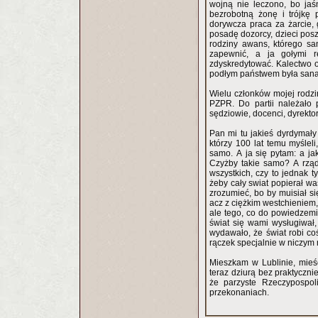
wojną nie leczono, bo jaś
bezrobotną żonę i trójkę 
dorywcza praca za żarcie,
posadę dozorcy, dzieci poszł
rodziny awans, którego sa
zapewnić, a ja gołymi r
zdyskredytować. Kalectwo 
podłym państwem była sanacy
Wielu członków mojej rodzin
PZPR. Do partii należało 
sędziowie, docenci, dyrektorz
Pan mi tu jakieś dyrdymały 
którzy 100 lat temu myśleli
samo. A ja się pytam: a ja
Czyżby takie samo? A rząd
wszystkich, czy to jednak
żeby cały swiat popierał wa
zrozumieć, bo by muisiał s
acz z ciężkim westchieniem,
ale tego, co do powiedzemia
świat się wami wysługiwał
wydawało, że świat robi co
rączek specjalnie w niczym 
Mieszkam w Lublinie, mieś
teraz dziurą bez praktyczn
że parzyste Rzeczypospoli
przekonaniach.