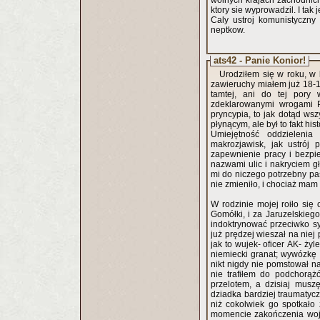
wolnych krajach zachodnich
ktory sie wyprowadzil. I tak j
Caly ustroj komunistyczny 
neptkow.
ats42 - Panie Konior!
Urodziłem się w roku, w
zawieruchy miałem już 18-1
tamtej, ani do tej pory 
zdeklarowanymi wrogami P
pryncypia, to jak dotąd ws
płynącym, ale był to fakt hi
Umiejętność oddzieleni
makrozjawisk, jak ustrój
zapewnienie pracy i bezpi
nazwami ulic i nakryciem gł
mi do niczego potrzebny pas
nie zmieniło, i chociaż mam 
W rodzinie mojej roiło się
Gomółki, i za Jaruzelskiego
indoktrynować przeciwko sys
już prędzej wieszał na niej
jak to wujek- oficer AK- ży
niemiecki granat; wywózkę d
nikt nigdy nie pomstował na
nie trafiłem do podchorą
przelotem, a dzisiaj musz
dziadka bardziej traumaty
niż cokolwiek go spotkało 
momencie zakończenia wojn