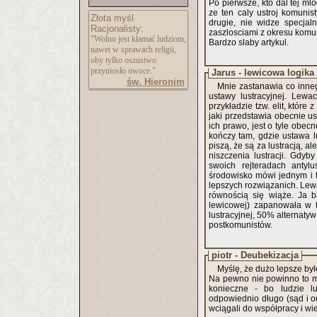
Po pierwsze, kto dal tej m
ze ten caly ustroj komunis
Złota myśl
drugie, nie widze specj
Racjonalisty:
zaszlosciami z okresu komun
"Wolno jest kłamać ludziom,
Bardzo slaby artykul.
nawet w sprawach religii,
oby tylko oszustwo
przyniosło owoce."
Jarus - lewicowa logika
św. Hieronim
Mnie zastanawia co inneg
ustawy lustracyjnej. Lew
przykładzie tzw. elit, któ
jaki przedstawia obecnie u
ich prawo, jest o tyle obecn
kończy tam, gdzie ustawa l
piszą, że są za lustracją, 
niszczenia lustracji. Gdyb
swoich rejteradach antylu
środowisko mówi jednym i 
lepszych rozwiązanich. Lewa
równością się wiąże. Ja b
lewicowej) zapanowała w te
lustracyjnej, 50% alternatyw
postkomunistów.
piotr - Deubekizacja
Myślę, że dużo lepsze był
Na pewno nie powinno to mi
konieczne - bo ludzie l
odpowiednio długo (sąd i od
wciągali do współpracy i wie