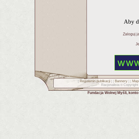
Aby d
Zaloguj j
Je
Regulamin publikacji
Bannery
Mapa
[
] [
] [
Racjonalista
Copyright
©
Fundacja Wolnej Myśli, kont