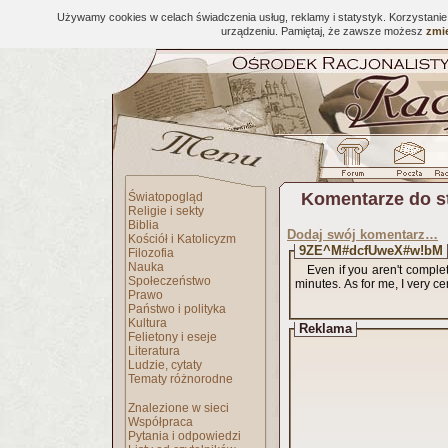
Używamy cookies w celach świadczenia usług, reklamy i statystyk. Korzystani
urządzeniu. Pamiętaj, że zawsze możesz
zmie
Komentarze do s
Światopogląd
Religie i sekty
Biblia
Dodaj swój komentarz…
Kościół i Katolicyzm
9ZE^M#dcfUweX#w!bM
Filozofia
Nauka
Even if you aren't complete
Społeczeństwo
minutes. As for me, I very ce
Prawo
Państwo i polityka
Kultura
Reklama
Felietony i eseje
Literatura
Ludzie, cytaty
Tematy różnorodne
Znalezione w sieci
Współpraca
Pytania i odpowiedzi