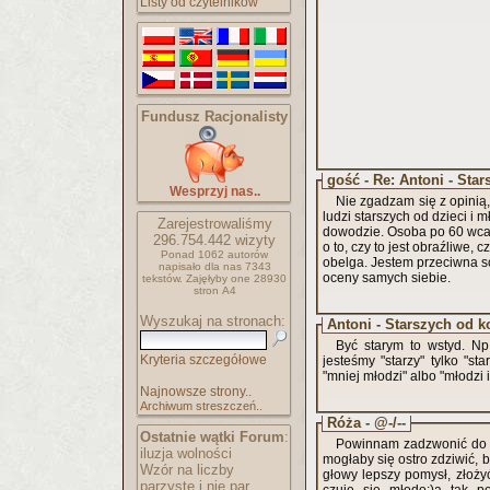
Listy od czytelników
Fundusz Racjonalisty
gość - Re: Antoni - Sta
Wesprzyj nas..
Nie zgadzam się z opinią,
ludzi starszych od dzieci i m
Zarejestrowaliśmy
dowodzie. Osoba po 60 wcale
296.754.442
wizyty
o to, czy to jest obraźliwe, 
Ponad 1062 autorów
obelga. Jestem przeciwna 
napisało
dla nas 7343
oceny samych siebie.
tekstów.
Zajęłyby one 28930
stron A4
Wyszukaj na stronach:
Antoni - Starszych od 
Być starym to wstyd. Np
Kryteria szczegółowe
jesteśmy "starzy" tylko "sta
"mniej młodzi" albo "młodzi 
Najnowsze strony..
Archiwum streszczeń..
Róża - @-/--
Ostatnie wątki Forum
:
Powinnam zadzwonić do ba
iluzja wolności
mogłaby się ostro zdziwić, bo Dzień Babci to i owszem zna, ale Dzień Ludzi Starszych? Wpadł mi do
Wzór na liczby
głowy lepszy pomysł, złoży
parzyste i nie par..