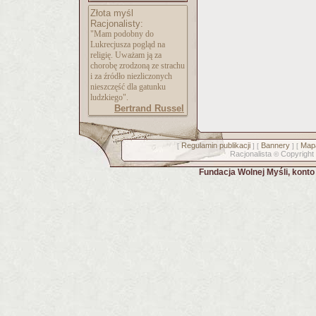
Złota myśl
Racjonalisty:
"Mam podobny do
Lukrecjusza pogląd na
religię. Uważam ją za
chorobę zrodzoną ze strachu
i za źródło niezliczonych
nieszczęść dla gatunku
ludzkiego".
Bertrand Russel
Regulamin publikacji
Bannery
Mapa
[
] [
] [
Racjonalista
Copyright
©
Fundacja Wolnej Myśli, kont