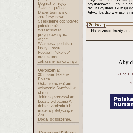
czuje się młodo;)a tak p
Dogmat o Trójcy
zdystansowani i jeśli nie 
Świętej - próba l..
racji na dystans jaki mają 
Diabeł tasmański i
Artykuł bardzo wyważony i i
zaraźliwy nowo..
Sześcienne odchody-to
Zulka - :)
jednak możl..
Wszechświat
Na szczęście każdy z nas
przygotowany na
więce..
Własność, podatki i
kryzys: syste..
Football i "okolice"
oraz aktorst..
zakazane jabłko z raju
Aby d
Ogłoszenia
:
Zaloguj j
30 marca 1689r w
Polsce
Ostatnio rozważam
Je
wdrożenie Symfonii w
chmu..
Jakie są rzeczywiste
koszty wdrożenia AI
dobre szkolenia lub
materiały dotyczące
Arc..
Dodaj ogłoszenie..
Czy wojna USA/Iran