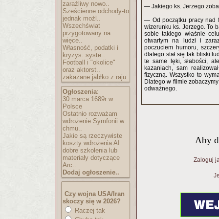
zaraźliwy nowo..
— Jakiego ks. Jerzego zo
Sześcienne odchody-to
jednak możl..
— Od początku pracy nad f
Wszechświat
wizerunku ks. Jerzego. To 
przygotowany na
sobie takiego właśnie cel
więce..
otwartym na ludzi i zar
Własność, podatki i
poczuciem humoru, szczery
dlatego stał się tak bliski 
kryzys: syste..
te same lęki, słabości, a
Football i "okolice"
kazaniach, sam realizował
oraz aktorst..
fizyczną. Wszystko to wym
zakazane jabłko z raju
Dlatego w filmie zobaczymy
odważnego.
Ogłoszenia
:
30 marca 1689r w
Polsce
Ostatnio rozważam
wdrożenie Symfonii w
chmu..
Jakie są rzeczywiste
Aby d
koszty wdrożenia AI
dobre szkolenia lub
materiały dotyczące
Zaloguj j
Arc..
Dodaj ogłoszenie..
Je
Czy wojna USA/Iran
skoczy się w 2026?
Raczej tak