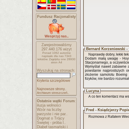
Fundusz Racjonalisty
Wesprzyj nas..
Zarejestrowaliśmy
Bernard Korzeniewski - 
297.440.176
wizyt
Ponad 1062 autorów
Naprawdę dobry, lekki te
napisało
dla nas 7343
Dodam małą uwagę - Hoyle 
tekstów.
Zajęłyby one 28930
Stacjonarnego, a oczywiście
stron A4
Wymyślał nawet zabawne ar
Wyszukaj na stronach:
powstanie najprostszych 
złożenie samolotu Boeing 
fizyków, nie bardzo rozumiał
Kryteria szczegółowe
Najnowsze strony..
Lucyna
Archiwum streszczeń..
A co ten komentarz ma w
Ostatnie wątki Forum
:
iluzja wolności
Wzór na liczby
Fred - Ksiądzjerzy Popie
parzyste i nie par..
Rozmowa z Rafałem Wiecz
Dogmat o Trójcy
Świętej - próba l..
Diabeł tasmański i