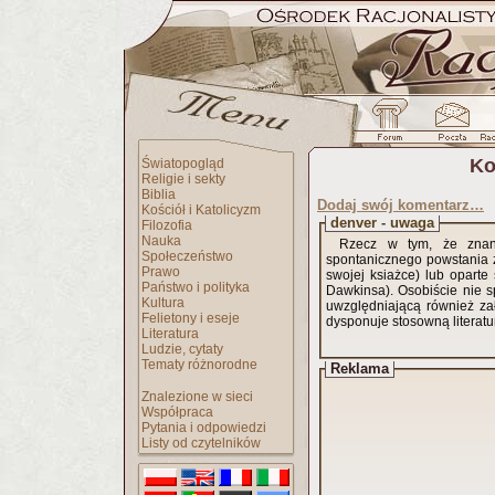
Ko
Światopogląd
Religie i sekty
Biblia
Dodaj swój komentarz…
Kościół i Katolicyzm
denver - uwaga
Filozofia
Nauka
Rzecz w tym, że znane
Społeczeństwo
spontanicznego powstania życia maja charakter opisowy (taka jak np. zrobiło to p
Prawo
swojej ksiażce) lub oparte
Państwo i polityka
Dawkinsa). Osobiście nie 
Kultura
uwzględniającą również zał
Felietony i eseje
dysponuje stosowną literat
Literatura
Ludzie, cytaty
Tematy różnorodne
Reklama
Znalezione w sieci
Współpraca
Pytania i odpowiedzi
Listy od czytelników