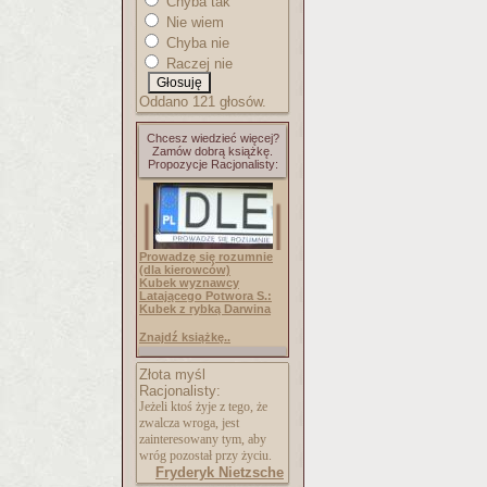
Chyba tak
Nie wiem
Chyba nie
Raczej nie
Oddano 121 głosów.
Chcesz wiedzieć więcej?
Zamów dobrą książkę.
Propozycje Racjonalisty:
Prowadzę się rozumnie
(dla kierowców)
Kubek wyznawcy
Latającego Potwora S.:
Kubek z rybką Darwina
Znajdź książkę..
Złota myśl
Racjonalisty:
Jeżeli ktoś żyje z tego, że
zwalcza wroga, jest
zainteresowany tym, aby
wróg pozostał przy życiu.
Fryderyk Nietzsche