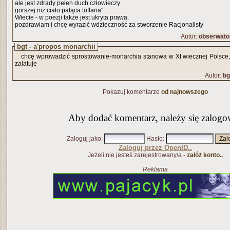
ale jest zdrady pełen duch człowieczy
gorszej niż ciało paląca toffana"...
Wiecie - w poezji także jest ukryta prawa.
pozdrawiam i chcę wyrazić wdzięczność za stworzenie Racjonalisty
Autor:
obserwato
bgt - a'propos monarchii
chcę wprowadzić sprostowanie-monarchia stanowa w XI wiecznej Polsce,
zalatuje
Autor:
bg
Pokazuj komentarze
od najnowszego
Aby dodać komentarz, należy się zalogo
Zaloguj jako
:
Hasło
:
Zaloguj przez OpenID..
Jeżeli nie jesteś zarejestrowany/a -
załóż konto..
Reklama