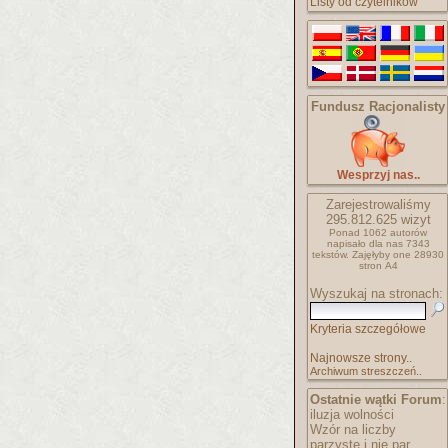
Listy od czytelników
Fundusz Racjonalisty
Wesprzyj nas..
Zarejestrowaliśmy
295.812.625
wizyt
Ponad 1062 autorów
napisało
dla nas 7343
tekstów.
Zajęłyby one 28930
stron A4
Wyszukaj na stronach:
Kryteria szczegółowe
Najnowsze strony..
Archiwum streszczeń..
Ostatnie wątki Forum
:
iluzja wolności
Wzór na liczby
parzyste i nie par..