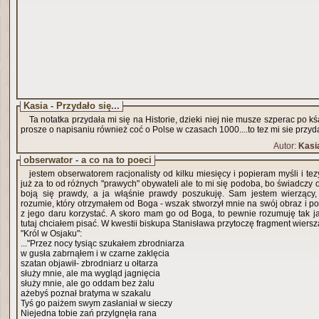
Kasia - Przydało się...
Ta notatka przydała mi się na Historie, dzieki niej nie musze szperac po kśa
prosze o napisaniu również coć o Polse w czasach 1000....to tez mi sie przyda..
Autor:
Kasi
obserwator - a co na to poeci
jestem obserwatorem racjonalisty od kilku miesięcy i popieram myśli i tez
już za to od różnych "prawych" obywateli ale to mi się podoba, bo świadczy o
boją się prawdy, a ja włąśnie prawdy poszukuję. Sam jestem wierzący,
rozumie, który otrzymałem od Boga - wszak stworzył mnie na swój obraz i po
z jego daru korzystać. A skoro mam go od Boga, to pewnie rozumuję tak j
tutaj chciałem pisać. W kwestii biskupa Stanisława przytoczę fragment wier
"Król w Osjaku":
..."Przez nocy tysiąc szukałem zbrodniarza
w gusła zabrnąłem i w czarne zaklęcia
szatan objawił- zbrodniarz u ołtarza
służy mnie, ale ma wygląd jagnięcia
służy mnie, ale go oddam bez żalu
ażebyś poznał bratyma w szakalu
Tyś go paiżem swym zasłaniał w sieczy
Niejedna tobie zań przylgnęła rana