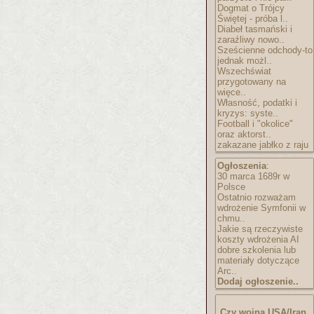
Dogmat o Trójcy
Świętej - próba l..
Diabeł tasmański i
zaraźliwy nowo..
Sześcienne odchody-to
jednak możl..
Wszechświat
przygotowany na
więce..
Własność, podatki i
kryzys: syste..
Football i "okolice"
oraz aktorst..
zakazane jabłko z raju
Ogłoszenia
:
30 marca 1689r w
Polsce
Ostatnio rozważam
wdrożenie Symfonii w
chmu..
Jakie są rzeczywiste
koszty wdrożenia AI
dobre szkolenia lub
materiały dotyczące
Arc..
Dodaj ogłoszenie..
Czy wojna USA/Iran