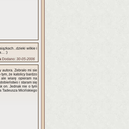
iązkach...dzieki wilkie i
.. :)
a
Dodano:
30-05-2006
y autora. Zebrało mi sie
 tym, że katolicy bardzo
 ale wiarę opieram na
dobieństwo i staram się
ak on. Jednak nie o tym
sza Tadeusza Micińskiego