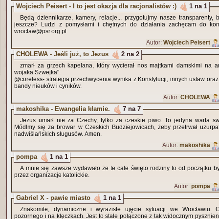
Wojciech Peisert - I to jest okazja dla racjonalistów :)
1 na 1
Będą dziennikarze, kamery, relacje... przygotujmy nasze transparenty, bil
jeszcze? Ludzi z pomysłami i chętnych do działania zachęcam do ko
wroclaw@psr.org.pl
Autor:
Wojciech Peisert
CHOLEWA - Jeśli już, to Jezus
2 na 2
zmarł za grzech kapelana, który wycierał nos majtkami damskimi na 
wojaka Szwejka".
@coreless- strategia przechwycenia wynika z Konstytucji, innych ustaw oraz
bandy nieuków i cyników.
Autor:
CHOLEWA
makoshika - Ewangelia kłamie.
7 na 7
Jezus umarł nie za Czechy, tylko za czeskie piwo. To jedyna warta swe
Módlmy się za browar w Czeskich Budziejowicach, żeby przetrwał uzurpa
nadwiślańskich sługusów. Amen.
Autor:
makoshika
pompa
1 na 1
A mnie się zawsze wydawało że te całe święto rodziny to od początku 
przez organizacje katolickie.
Autor:
pompa
Gabriel X - pawie miasto
1 na 1
Znakomite, dynamiczne i wyraziste ujęcie sytuacji we Wrocławiu. C
pozornego i na klęczkach. Jest to stale połączone z tak widocznym pysznien