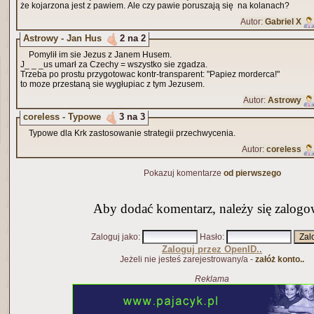
że kojarzona jest z pawiem. Ale czy pawie poruszają się na kolanach?
Autor:
Gabriel X
Astrowy - Jan Hus
2 na 2
Pomylił im sie Jezus z Janem Husem.
J_ _ _us umarł za Czechy = wszystko sie zgadza.
Trzeba po prostu przygotowac kontr-transparent: "Papiez morderca!"
to moze przestaną sie wygłupiac z tym Jezusem.
Autor:
Astrowy
coreless - Typowe
3 na 3
Typowe dla Krk zastosowanie strategii przechwycenia.
Autor:
coreless
Pokazuj komentarze
od pierwszego
Aby dodać komentarz, należy się zalogo
Zaloguj jako
:
Hasło
:
Zaloguj przez OpenID..
Jeżeli nie jesteś zarejestrowany/a -
załóż konto..
Reklama