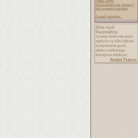
(1965-1975)
Znienawidzone obrazy i
ich wyparty przekaz
Znajdź książkę..
Złota myśl
Racjonalisty:
Systemy budowane przez
mędrców są tylko bajkami
wymyślonymi gwoli
zabawy wiekuistego
dziecięctwa ludzkości.
Anatol France