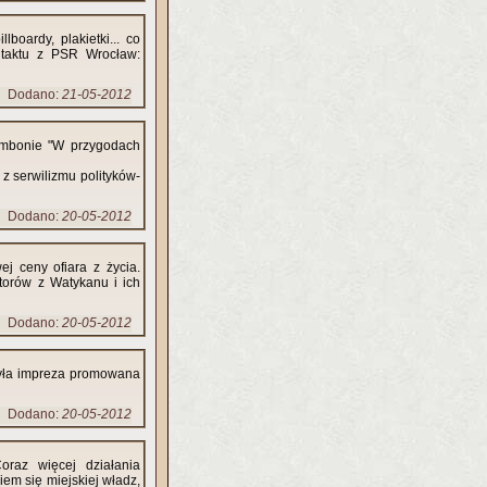
lboardy, plakietki... co
ntaktu z PSR Wrocław:
Dodano:
21-05-2012
ambonie "W przygodach
 z serwilizmu polityków-
Dodano:
20-05-2012
j ceny ofiara z życia.
torów z Watykanu i ich
Dodano:
20-05-2012
była impreza promowana
Dodano:
20-05-2012
oraz więcej działania
iem się miejskiej władz,