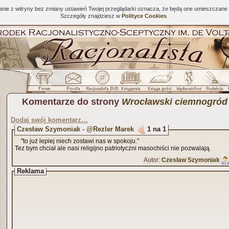
tanie z witryny bez zmiany ustawień Twojej przeglądarki oznacza, że będą one umieszcza
Szczegóły znajdziesz w
Polityce Cookies
Komentarze do strony
Wrocławski ciemnogród 
Dodaj swój komentarz…
Czesław Szymoniak - @Rezler Marek
1 na 1
"to już lepiej niech zostawi nas w spokoju."
Tez bym chciał ale nasi religijno patriotyczni masochiści nie pozwalają.
Autor:
Czesław Szymoniak
Reklama