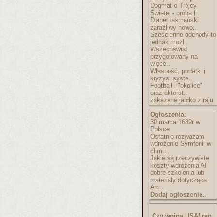
Dogmat o Trójcy
Świętej - próba l..
Diabeł tasmański i
zaraźliwy nowo..
Sześcienne odchody-to
jednak możl..
Wszechświat
przygotowany na
więce..
Własność, podatki i
kryzys: syste..
Football i "okolice"
oraz aktorst..
zakazane jabłko z raju
Ogłoszenia
:
30 marca 1689r w
Polsce
Ostatnio rozważam
wdrożenie Symfonii w
chmu..
Jakie są rzeczywiste
koszty wdrożenia AI
dobre szkolenia lub
materiały dotyczące
Arc..
Dodaj ogłoszenie..
Czy wojna USA/Iran