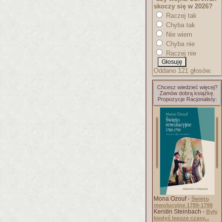
skoczy się w 2026?
Raczej tak
Chyba tak
Nie wiem
Chyba nie
Raczej nie
Oddano 121 głosów.
Chcesz wiedzieć więcej?
Zamów dobrą książkę.
Propozycje Racjonalisty:
Mona Ozouf -
Święto
rewolucyjne 1789-1799
Kerstin Steinbach -
Były
kiedyś lepsze czasy...