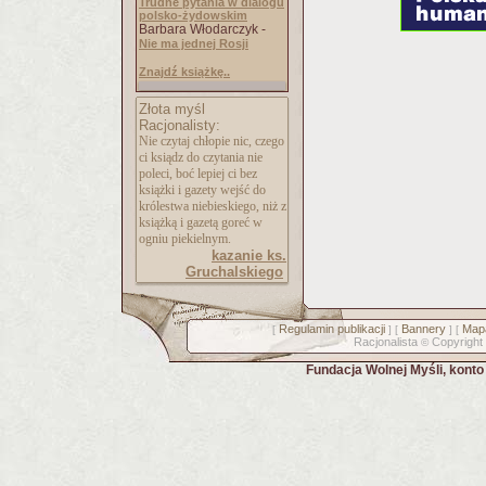
Trudne pytania w dialogu
polsko-żydowskim
Barbara Włodarczyk -
Nie ma jednej Rosji
Znajdź książkę..
Złota myśl
Racjonalisty:
Nie czytaj chłopie nic, czego
ci ksiądz do czytania nie
poleci, boć lepiej ci bez
książki i gazety wejść do
królestwa niebieskiego, niż z
książką i gazetą goreć w
ogniu piekielnym.
kazanie ks.
Gruchalskiego
Regulamin publikacji
Bannery
Mapa
[
] [
] [
Racjonalista
Copyright
©
Fundacja Wolnej Myśli, kont