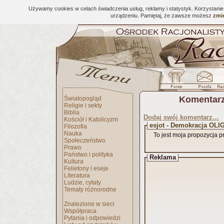
Używamy cookies w celach świadczenia usług, reklamy i statystyk. Korzystani
urządzeniu. Pamiętaj, że zawsze możesz
zmie
Komentarz
Światopogląd
Religie i sekty
Biblia
Dodaj swój komentarz…
Kościół i Katolicyzm
esjot - Demokracja OL
Filozofia
Nauka
To jest moja propozycja p
Społeczeństwo
Prawo
Państwo i polityka
Reklama
Kultura
Felietony i eseje
Literatura
Ludzie, cytaty
Tematy różnorodne
Znalezione w sieci
Współpraca
Pytania i odpowiedzi