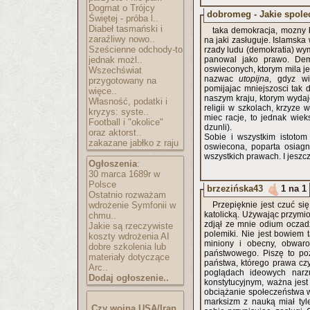
Dogmat o Trójcy
dobromeg - Jakie spole
Świętej - próba l..
Diabeł tasmański i
taka demokracja, mozny b
zaraźliwy nowo..
na jaki zasługuje. Islamska
Sześcienne odchody-to
rzady ludu (demokratia) wym
jednak możl..
panowal jako prawo. Demo
oswieconych, ktorym mila j
Wszechświat
nazwac
utopijna
, gdyz wi
przygotowany na
pomijajac mniejszosci tak 
więce..
naszym kraju, ktorym wydaje
Własność, podatki i
religii w szkolach, krzyze
kryzys: syste..
miec racje, to jednak wiek
Football i "okolice"
dzunli).
oraz aktorst..
Sobie i wszystkim istoto
zakazane jabłko z raju
oswiecona, poparta osiagn
wszystkich prawach. I jeszc
Ogłoszenia
:
30 marca 1689r w
Polsce
brzezińska43
1 na 1
Ostatnio rozważam
wdrożenie Symfonii w
Przepięknie jest czuć s
katolicką. Używając przymi
chmu..
zdjął ze mnie odium ocza
Jakie są rzeczywiste
polemiki. Nie jest bowiem 
koszty wdrożenia AI
miniony i obecny, obwaro
dobre szkolenia lub
państwowego. Piszę to po
materiały dotyczące
państwa, którego prawa cz
Arc..
poglądach ideowych narz
Dodaj ogłoszenie..
konstytucyjnym, ważna jest
obciążanie społeczeństwa w
marksizm z nauką miał tyle
Czy wojna USA/Iran