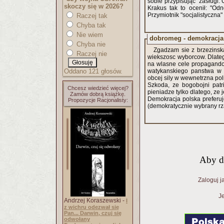
sobie przypisując zasługi.
skoczy się w 2026?
Krakus tak to ocenił: "O
Przymiotnik "socjalistyczn
Raczej tak
Chyba tak
Nie wiem
dobromeg - demokracja 
Chyba nie
Zgadzam sie z brzezinsk
Raczej nie
wiekszosc wyborcow. Dlate
na wlasne cele propagandow
Oddano 121 głosów.
watykanskiego panstwa w 
obcej sily w wewnetrzna poli
Szkoda, ze bogobojni patr
Chcesz wiedzieć więcej?
pieniadze tylko dlatego, ze 
Zamów dobrą książkę.
Demokracja polska preferuje
Propozycje Racjonalisty:
(demokratycznie wybrany rz
Aby d
Zaloguj j
Je
Andrzej Koraszewski -
I
z wichru odezwał się
Pan... Darwin, czuj się
odwołany