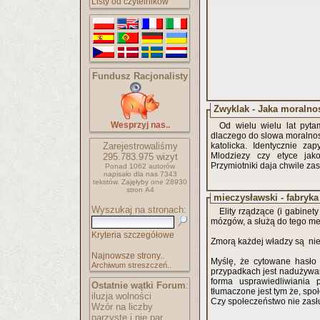
Listy od czytelników
Fundusz Racjonalisty
Zwyklak - Jaka moralno
Wesprzyj nas..
Od wielu wielu lat pytam
dlaczego do slowa moralnosc
Zarejestrowaliśmy
katolicka. Identycznie z
Mlodziezy czy etyce jak
295.783.975
wizyt
Przymiotniki daja chwile za
Ponad 1062 autorów
napisało
dla nas 7343
tekstów.
Zajęłyby one 28930
stron A4
mieczysławski - fabryk
Wyszukaj na stronach:
Elity rządzące (i gabinet
mózgów, a służą do tego medi
Kryteria szczegółowe
Zmorą każdej władzy są nieza
Najnowsze strony..
Myślę, że cytowane hasło 
Archiwum streszczeń..
przypadkach jest nadużywane
forma usprawiedliwiania 
Ostatnie wątki Forum
:
tłumaczone jest tym że, spo
iluzja wolności
Czy społeczeństwo nie zasł
Wzór na liczby
parzyste i nie par..