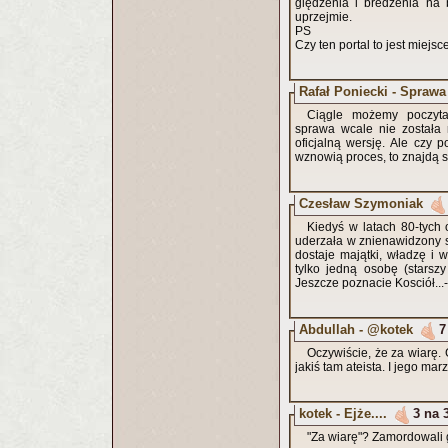
ględzenia i bredzenia na
uprzejmie.
PS
Czy ten portal to jest miejs
Rafał Poniecki - Spraw
Ciągle możemy poczyta
sprawa wcale nie została
oficjalną wersję. Ale czy
wznowią proces, to znajdą si
Czesław Szymoniak
Kiedyś w latach 80-tych
uderzała w znienawidzony s
dostaje majątki, władzę i
tylko jedną osobę (starszy
Jeszcze poznacie Kosciół...
Abdullah - @kotek
7
Oczywiście, że za wiarę.
jakiś tam ateista. I 
kotek - Ejże....
3 na 
"Za wiarę"? Zamordowali g