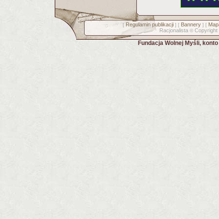
Regulamin publikacji
Bannery
Mapa
[
] [
] [
Racjonalista
Copyright
©
Fundacja Wolnej Myśli, kont