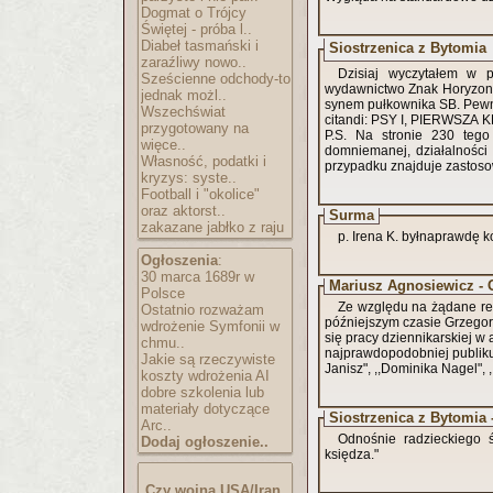
Dogmat o Trójcy
Świętej - próba l..
Diabeł tasmański i
Siostrzenica z Bytomia
zaraźliwy nowo..
Dzisiaj wyczytałem w p
Sześcienne odchody-to
wydawnictwo Znak Horyzont 
jednak możl..
synem pułkownika SB. Pewnie to taka sama prawda jak to, że ,,Franz miał
Wszechświat
citandi: PSY I, PIERWSZA 
przygotowany na
P.S. Na stronie 230 tego
więce..
domniemanej, działalności
Własność, podatki i
przypadku znajduje zastoso
kryzys: syste..
Football i "okolice"
oraz aktorst..
Surma
zakazane jabłko z raju
p. Irena K. byłnaprawdę 
Ogłoszenia
:
30 marca 1689r w
Mariusz Agnosiewicz - 
Polsce
Ze względu na żądane red
Ostatnio rozważam
późniejszym czasie Grzegor
wdrożenie Symfonii w
się pracy dziennikarskiej w a
chmu..
najprawdopodobniej publik
Jakie są rzeczywiste
Janisz", ,,Dominika Nagel", 
koszty wdrożenia AI
dobre szkolenia lub
materiały dotyczące
Siostrzenica z Bytomia 
Arc..
Odnośnie radzieckiego ś
Dodaj ogłoszenie..
księdza."
Czy wojna USA/Iran