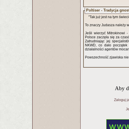
Poltiser - Tradycja gnos
"Tak już jest na tym świec
To znaczy Judasza należy 
Jeśli wierzyć Mitrokinowi 
Polsce zaczęła się za czas
Zatrudniając jej specjali
NKWD, co dało początek s
działalności agentów moca
Powszechność zjawiska nie 
Aby d
Zaloguj j
Je