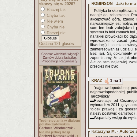
ROBINSON - Jaki to ma
skoczy się w 2026?
Raczej tak
Polityka to skomplikowana 
nadaje do zobaczenia. Pracownicy służb to ludzie zdyscyplinowani i loja
Chyba tak
akceptować góra, rzadko k
Nie wiem
najważniejszy jest motyw, p
Chyba nie
sam ten teatr zabójstwa i
systemu to taki zamach był
Raczej nie
na takiej prowokacji bo dąż
wprowadzenie zasad gosp
Oddano 121 głosów.
likwidacji) i to miało wte
zainteresowania) udziału
Bez jaj). Są dokumenty w 
Chcesz wiedzieć więcej?
Zamów dobrą książkę.
zapominamy, że tak jak obec
Propozycje Racjonalisty:
Ale co tam najłatwiej zwa
przecież nie było.
KRAZ
1 na 1
"najprawdopodobniej poświ
najprawdopodobniej publi
Tarczyńska"
▬Rewelacje od Cezarego
wyborach w 2011, gdy nacze
"głosił prawdę i za głosz
należy postawić kłamstwo (..
▬Wspaniały wstęp do wykład
Trudne pytania w dialogu
polsko-żydowskim
Barbara Włodarczyk -
Katarzyna M. - Autorze 
Nie ma jednej Rosji
Andrzej Koraszewski -
I