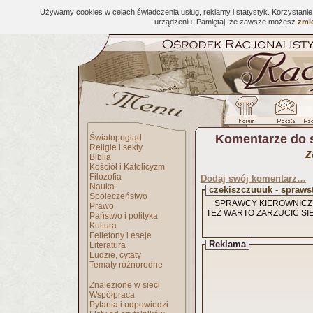
Używamy cookies w celach świadczenia usług, reklamy i statystyk. Korzystani
urządzeniu. Pamiętaj, że zawsze możesz
zmie
Komentarze do 
Światopogląd
Religie i sekty
z
Biblia
Kościół i Katolicyzm
Filozofia
Dodaj swój komentarz…
Nauka
czekiszczuuuk - spraws
Społeczeństwo
SPRAWCY KIEROWNICZY 
Prawo
TEŻ WARTO ZARZUCIĆ SIEC
Państwo i polityka
Kultura
Felietony i eseje
Reklama
Literatura
Ludzie, cytaty
Tematy różnorodne
Znalezione w sieci
Współpraca
Pytania i odpowiedzi