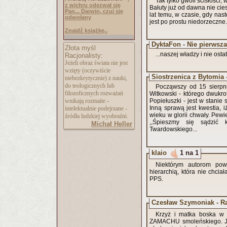
Tak tylko gwoli ścisłości,
z wichru odezwał się
Bałuty już od dawna nie cies
Pan... Darwin, czuj się
lat temu, w czasie, gdy nast
odwołany
jest po prostu niedorzeczne.
Znajdź książkę..
DyktaFon - Nie pierwsza
Złota myśl
...naszej władzy i nie osta
Racjonalisty:
Jeżeli obraz świata nie jest
wzięty (oczywiście
Siostrzenica z Bytomia 
niebezkrytycznie) z nauki,
do teologicznych lub
Począwszy od 15 sierpni
filozoficznych rozważań
Witkowski - którego dwukr
wnikają rozmaite -
Popiełuszki - jest w stanie
Inną sprawą jest kwestia, 
intelektualnie podejrzane -
wieku w glorii chwały. Pewi
źródła ludzkiej wyobraźni.
,,Śpieszmy się sądzić 
Michał Heller
Twardowskiego...
klaio
1 na 1
Niektórym autorom powy
hierarchią, która nie chcia
PPS.
Czesław Szymoniak - Ra
Krzyż i matka boska w 
ZAMACHU smoleńskiego. Jeś