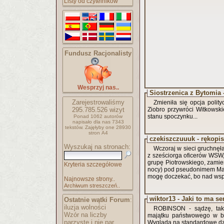
Listy od czytelników
Fundusz Racjonalisty
Wesprzyj nas..
Siostrzenica z Bytomia
Zarejestrowaliśmy
Zmieniła się opcja polit
295.785.526
wizyt
Ziobro przywróci Witkowski
stanu spoczynku...
Ponad 1062 autorów
napisało
dla nas 7343
tekstów.
Zajęłyby one 28930
stron A4
czekiszczuuuk - rękopis
Wyszukaj na stronach:
Wczoraj w sieci gruchnęła
z sześciorga oficerów WSW, 
grupę Piotrowskiego, zamier
Kryteria szczegółowe
nocy) pod pseudonimem Mar
mogę doczekać, bo nad wsp
Najnowsze strony..
Archiwum streszczeń..
wiktor13 - Jaki to ma s
Ostatnie wątki Forum
:
iluzja wolności
ROBINSON - sądzę, tak 
Wzór na liczby
majątku państwowego w bl
parzyste i nie par..
Wygląda na standardowe dzi