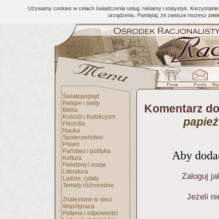
Używamy cookies w celach świadczenia usług, reklamy i statystyk. Korzystani
urządzeniu. Pamiętaj, że zawsze możesz
zmie
Światopogląd
Religie i sekty
Komentarz do
Biblia
Kościół i Katolicyzm
papież
Filozofia
Nauka
Społeczeństwo
Prawo
Państwo i polityka
Aby dodać
Kultura
Felietony i eseje
Literatura
Zaloguj ja
Ludzie, cytaty
Tematy różnorodne
Jeżeli n
Znalezione w sieci
Współpraca
Pytania i odpowiedzi