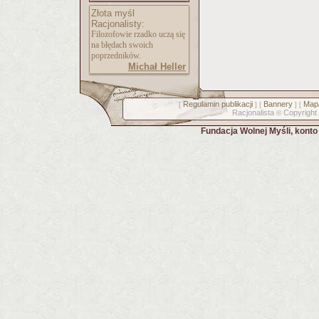
Złota myśl
Racjonalisty:
Filozofowie rzadko uczą się
na błędach swoich
poprzedników.
Michał Heller
Regulamin publikacji
Bannery
Mapa
[
] [
] [
Racjonalista
Copyright
©
Fundacja Wolnej Myśli, kont