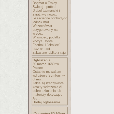
Dogmat o Trójcy
Świętej - próba l..
Diabeł tasmański i
zaraźliwy nowo..
Sześcienne odchody-to
jednak możl..
Wszechświat
przygotowany na
więce..
Własność, podatki i
kryzys: syste..
Football i "okolice"
oraz aktorst..
zakazane jabłko z raju
Ogłoszenia
:
30 marca 1689r w
Polsce
Ostatnio rozważam
wdrożenie Symfonii w
chmu..
Jakie są rzeczywiste
koszty wdrożenia AI
dobre szkolenia lub
materiały dotyczące
Arc..
Dodaj ogłoszenie..
Czy wojna USA/Iran