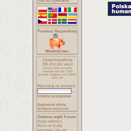
Listy od czytelników
Fundusz Racjonalisty
Wesprzyj nas..
Zarejestrowaliśmy
295.814.261
wizyt
Ponad 1062 autorów
napisało
dla nas 7343
tekstów.
Zajęłyby one 28930
stron A4
Wyszukaj na stronach:
Kryteria szczegółowe
Najnowsze strony..
Archiwum streszczeń..
Ostatnie wątki Forum
:
iluzja wolności
Wzór na liczby
parzyste i nie par..