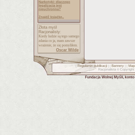
Narkotyki: dlaczego
legalizacja jest
nieuchronna?
Znajdź książkę..
Złota myśl
Racjonalisty:
Kiedy ludzie są tego samego
zdania co ja, mam zawsze
wrażenie, że się pomyliłem.
Oscar Wilde
Regulamin publikacji
Bannery
Mapa
[
] [
] [
Racjonalista
Copyright
©
Fundacja Wolnej Myśli, kont