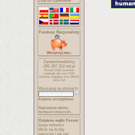
Listy od czytelników
Fundusz Racjonalisty
Wesprzyj nas..
Zarejestrowaliśmy
295.287.312
wizyt
Ponad 1062 autorów
napisało
dla nas 7343
tekstów.
Zajęłyby one 28930
stron A4
Wyszukaj na stronach:
Kryteria szczegółowe
Najnowsze strony..
Archiwum streszczeń..
Ostatnie wątki Forum
:
iluzja wolności
Wzór na liczby
parzyste i nie par..