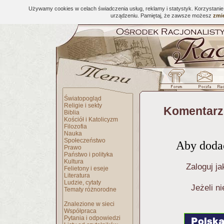
Używamy cookies w celach świadczenia usług, reklamy i statystyk. Korzystani
urządzeniu. Pamiętaj, że zawsze możesz
zmie
Światopogląd
Religie i sekty
Komentarz
Biblia
Kościół i Katolicyzm
Filozofia
Nauka
Społeczeństwo
Aby dodać
Prawo
Państwo i polityka
Kultura
Zaloguj ja
Felietony i eseje
Literatura
Ludzie, cytaty
Jeżeli n
Tematy różnorodne
Znalezione w sieci
Współpraca
Pytania i odpowiedzi