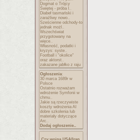
Dogmat o Trójcy
Świętej - próba l..
Diabeł tasmański i
zaraźliwy nowo..
Sześcienne odchody-to
jednak możl..
Wszechświat
przygotowany na
więce..
Własność, podatki i
kryzys: syste..
Football i "okolice"
oraz aktorst..
zakazane jabłko z raju
Ogłoszenia
:
30 marca 1689r w
Polsce
Ostatnio rozważam
wdrożenie Symfonii w
chmu..
Jakie są rzeczywiste
koszty wdrożenia AI
dobre szkolenia lub
materiały dotyczące
Arc..
Dodaj ogłoszenie..
Czy wojna USA/Iran