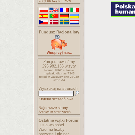
Listy od czytelników
Fundusz Racjonalisty
Wesprzyj nas..
Zarejestrowaliśmy
295.982.133
wizyty
Ponad 1062 autorów
napisało
dla nas 7343
tekstów.
Zajęłyby one 28930
stron A4
Wyszukaj na stronach:
Kryteria szczegółowe
Najnowsze strony..
Archiwum streszczeń..
Ostatnie wątki Forum
:
iluzja wolności
Wzór na liczby
parzyste i nie par..