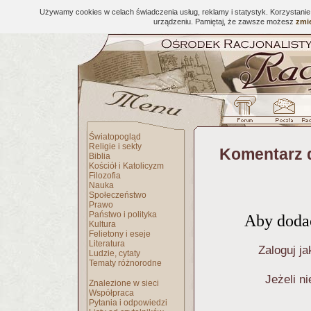
Używamy cookies w celach świadczenia usług, reklamy i statystyk. Korzystani
urządzeniu. Pamiętaj, że zawsze możesz
zmie
Światopogląd
Religie i sekty
Komentarz 
Biblia
Kościół i Katolicyzm
Filozofia
Nauka
Społeczeństwo
Prawo
Państwo i polityka
Aby dodać
Kultura
Felietony i eseje
Literatura
Zaloguj ja
Ludzie, cytaty
Tematy różnorodne
Jeżeli n
Znalezione w sieci
Współpraca
Pytania i odpowiedzi