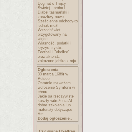
Dogmat o Trójcy
Świętej - próba l..
Diabeł tasmański i
zaraźliwy nowo..
Sześcienne odchody-to
jednak możl..
Wszechświat
przygotowany na
więce..
Własność, podatki i
kryzys: syste..
Football i "okolice"
oraz aktorst..
zakazane jabłko z raju
Ogłoszenia
:
30 marca 1689r w
Polsce
Ostatnio rozważam
wdrożenie Symfonii w
chmu..
Jakie są rzeczywiste
koszty wdrożenia AI
dobre szkolenia lub
materiały dotyczące
Arc..
Dodaj ogłoszenie..
Czy wojna USA/Iran