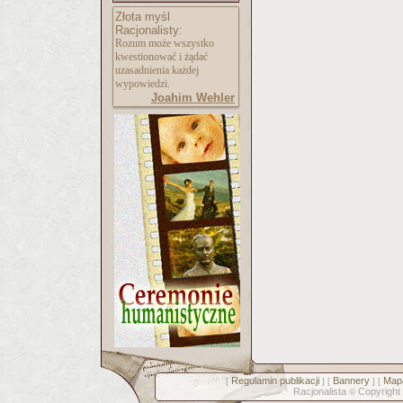
Złota myśl
Racjonalisty:
Rozum może wszystko
kwestionować i żądać
uzasadnienia każdej
wypowiedzi.
Joahim Wehler
Regulamin publikacji
Bannery
Mapa
[
] [
] [
Racjonalista
Copyright
©