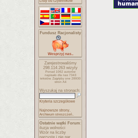
Listy od czytelników
Fundusz Racjonalisty
Wesprzyj nas..
Zarejestrowaliśmy
298.114.263
wizyty
Ponad 1062 autorów
napisało
dla nas 7343
tekstów.
Zajęłyby one 28930
stron A4
Wyszukaj na stronach:
Kryteria szczegółowe
Najnowsze strony..
Archiwum streszczeń..
Ostatnie wątki Forum
:
iluzja wolności
Wzór na liczby
parzyste i nie par..