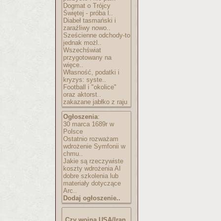
Dogmat o Trójcy
Świętej - próba l..
Diabeł tasmański i
zaraźliwy nowo..
Sześcienne odchody-to
jednak możl..
Wszechświat
przygotowany na
więce..
Własność, podatki i
kryzys: syste..
Football i "okolice"
oraz aktorst..
zakazane jabłko z raju
Ogłoszenia
:
30 marca 1689r w
Polsce
Ostatnio rozważam
wdrożenie Symfonii w
chmu..
Jakie są rzeczywiste
koszty wdrożenia AI
dobre szkolenia lub
materiały dotyczące
Arc..
Dodaj ogłoszenie..
Czy wojna USA/Iran