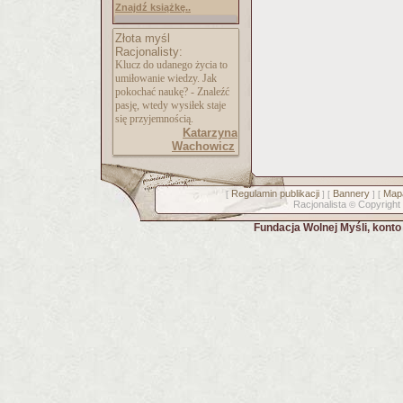
Znajdź książkę..
Złota myśl
Racjonalisty:
Klucz do udanego życia to
umiłowanie wiedzy. Jak
pokochać naukę? - Znaleźć
pasję, wtedy wysiłek staje
się przyjemnością.
Katarzyna
Wachowicz
Regulamin publikacji
Bannery
Mapa
[
] [
] [
Racjonalista
Copyright
©
Fundacja Wolnej Myśli, kont