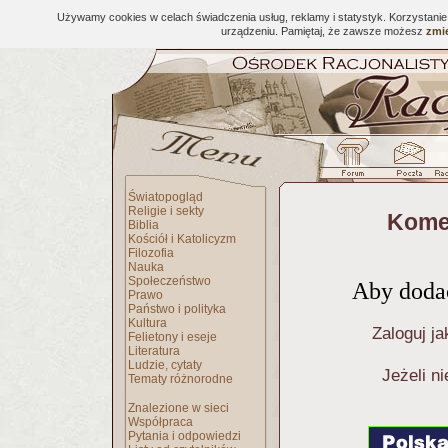
Używamy cookies w celach świadczenia usług, reklamy i statystyk. Korzystani
urządzeniu. Pamiętaj, że zawsze możesz
zmie
Światopogląd
Religie i sekty
Kome
Biblia
Kościół i Katolicyzm
Filozofia
Nauka
Społeczeństwo
Aby dodać
Prawo
Państwo i polityka
Kultura
Zaloguj ja
Felietony i eseje
Literatura
Ludzie, cytaty
Jeżeli n
Tematy różnorodne
Znalezione w sieci
Współpraca
Pytania i odpowiedzi