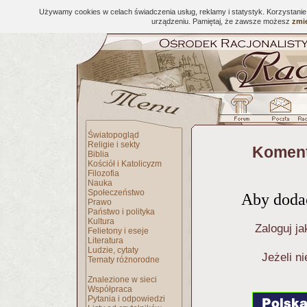
Używamy cookies w celach świadczenia usług, reklamy i statystyk. Korzystani
urządzeniu. Pamiętaj, że zawsze możesz
zmie
Światopogląd
Religie i sekty
Koment
Biblia
Kościół i Katolicyzm
Filozofia
Nauka
Społeczeństwo
Aby dodać
Prawo
Państwo i polityka
Kultura
Zaloguj ja
Felietony i eseje
Literatura
Ludzie, cytaty
Jeżeli n
Tematy różnorodne
Znalezione w sieci
Współpraca
Pytania i odpowiedzi