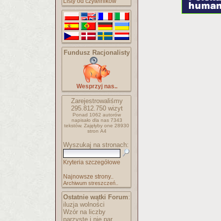
Listy od czytelników
Fundusz Racjonalisty
Wesprzyj nas..
Zarejestrowaliśmy
295.812.750
wizyt
Ponad 1062 autorów
napisało
dla nas 7343
tekstów.
Zajęłyby one 28930
stron A4
Wyszukaj na stronach:
Kryteria szczegółowe
Najnowsze strony..
Archiwum streszczeń..
Ostatnie wątki Forum
:
iluzja wolności
Wzór na liczby
parzyste i nie par..