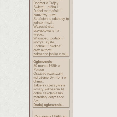
Dogmat o Trójcy
Świętej - próba l..
Diabeł tasmański i
zaraźliwy nowo..
Sześcienne odchody-to
jednak możl..
Wszechświat
przygotowany na
więce..
Własność, podatki i
kryzys: syste..
Football i "okolice"
oraz aktorst..
zakazane jabłko z raju
Ogłoszenia
:
30 marca 1689r w
Polsce
Ostatnio rozważam
wdrożenie Symfonii w
chmu..
Jakie są rzeczywiste
koszty wdrożenia AI
dobre szkolenia lub
materiały dotyczące
Arc..
Dodaj ogłoszenie..
Czy wojna USA/Iran