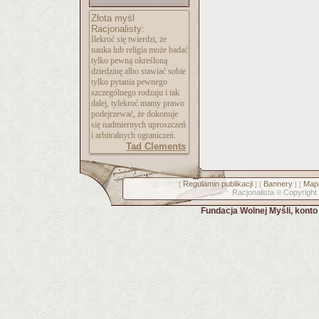
Złota myśl
Racjonalisty:
Ilekroć się twierdzi, że
nauka lub religia może badać
tylko pewną określoną
dziedzinę albo stawiać sobie
tylko pytania pewnego
szczególnego rodzaju i tak
dalej, tylekroć mamy prawo
podejrzewać, że dokonuje
się nadmiernych uproszczeń
i arbitralnych ograniczeń.
Tad Clements
Regulamin publikacji
Bannery
Mapa
[
] [
] [
Racjonalista
Copyright
©
Fundacja Wolnej Myśli, kont