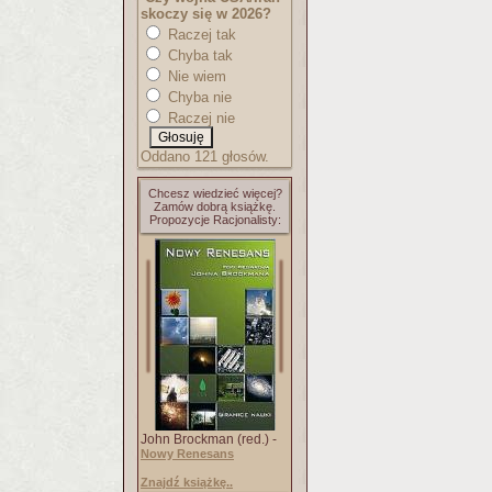
skoczy się w 2026?
Raczej tak
Chyba tak
Nie wiem
Chyba nie
Raczej nie
Oddano 121 głosów.
Chcesz wiedzieć więcej?
Zamów dobrą książkę.
Propozycje Racjonalisty:
John Brockman (red.) -
Nowy Renesans
Znajdź książkę..