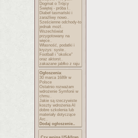
Dogmat o Trójcy
Świętej - próba l..
Diabeł tasmański i
zaraźliwy nowo..
Sześcienne odchody-to
jednak możl..
Wszechświat
przygotowany na
więce..
Własność, podatki i
kryzys: syste..
Football i "okolice"
oraz aktorst..
zakazane jabłko z raju
Ogłoszenia
:
30 marca 1689r w
Polsce
Ostatnio rozważam
wdrożenie Symfonii w
chmu..
Jakie są rzeczywiste
koszty wdrożenia AI
dobre szkolenia lub
materiały dotyczące
Arc..
Dodaj ogłoszenie..
Czy wojna USA/Iran