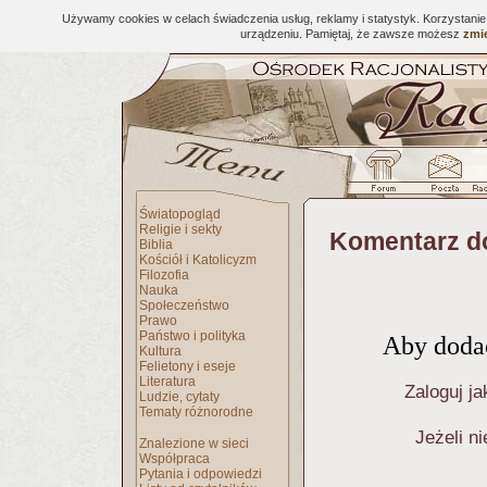
Używamy cookies w celach świadczenia usług, reklamy i statystyk. Korzystani
urządzeniu. Pamiętaj, że zawsze możesz
zmie
Światopogląd
Religie i sekty
Komentarz d
Biblia
Kościół i Katolicyzm
Filozofia
Nauka
Społeczeństwo
Prawo
Państwo i polityka
Aby dodać
Kultura
Felietony i eseje
Literatura
Zaloguj ja
Ludzie, cytaty
Tematy różnorodne
Jeżeli n
Znalezione w sieci
Współpraca
Pytania i odpowiedzi