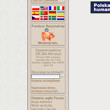
Listy od czytelników
Fundusz Racjonalisty
Wesprzyj nas..
Zarejestrowaliśmy
295.364.469
wizyt
Ponad 1062 autorów
napisało
dla nas 7343
tekstów.
Zajęłyby one 28930
stron A4
Wyszukaj na stronach:
Kryteria szczegółowe
Najnowsze strony..
Archiwum streszczeń..
Ostatnie wątki Forum
:
iluzja wolności
Wzór na liczby
parzyste i nie par..