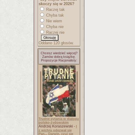
skoczy się w 2026?
Raczej tak
Chyba tak
Nie wiem
Chyba nie
Raczej nie
Oddano 120 głosów.
Chcesz wiedzieć więcej?
Zamów dobrą książkę.
Propozycje Racjonalisty:
Trudne pytania w dialogu
polsko-żydowskim
Andrzej Koraszewski -
I
z wichru odezwał się
Pan... Darwin, czuj się