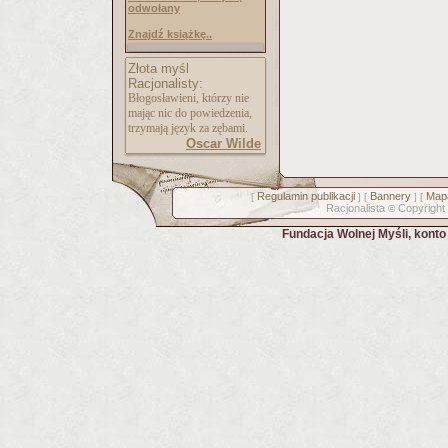
odwołany
Znajdź książkę..
Złota myśl
Racjonalisty:
Błogosławieni, którzy nie
mając nic do powiedzenia,
trzymają język za zębami.
Oscar Wilde
Regulamin publikacji
Bannery
Mapa
[
] [
] [
Racjonalista
Copyright
©
Fundacja Wolnej Myśli, kont