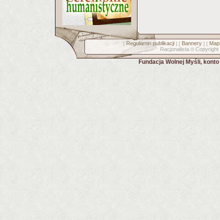
Regulamin publikacji
Bannery
Mapa
[
] [
] [
Racjonalista
Copyright
©
Fundacja Wolnej Myśli, kont