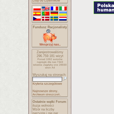
Listy od czytelników
Fundusz Racjonalisty
Wesprzyj nas..
Zarejestrowaliśmy
296.759.181
wizyt
Ponad 1062 autorów
napisało
dla nas 7343
tekstów.
Zajęłyby one 28930
stron A4
Wyszukaj na stronach:
Kryteria szczegółowe
Najnowsze strony..
Archiwum streszczeń..
Ostatnie wątki Forum
:
iluzja wolności
Wzór na liczby
parzyste i nie par..