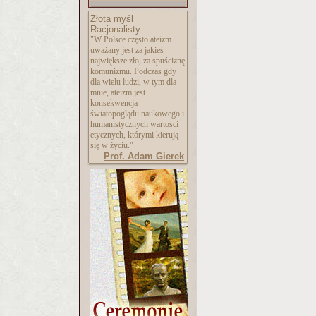
Złota myśl
Racjonalisty:
"W Polsce często ateizm
uważany jest za jakieś
największe zło, za spuściznę
komunizmu. Podczas gdy
dla wielu ludzi, w tym dla
mnie, ateizm jest
konsekwencja
światopoglądu naukowego i
humanistycznych wartości
etycznych, którymi kierują
się w życiu."
Prof. Adam Gierek