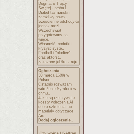
Dogmat o Trójcy
Świętej - próba l..
Diabeł tasmański i
zaraźliwy nowo..
Sześcienne odchody-to
jednak możl..
Wszechświat
przygotowany na
więce..
Własność, podatki i
kryzys: syste..
Football i "okolice"
oraz aktorst..
zakazane jabłko z raju
Ogłoszenia
:
30 marca 1689r w
Polsce
Ostatnio rozważam
wdrożenie Symfonii w
chmu..
Jakie są rzeczywiste
koszty wdrożenia AI
dobre szkolenia lub
materiały dotyczące
Arc..
Dodaj ogłoszenie..
Czy wojna USA/Iran