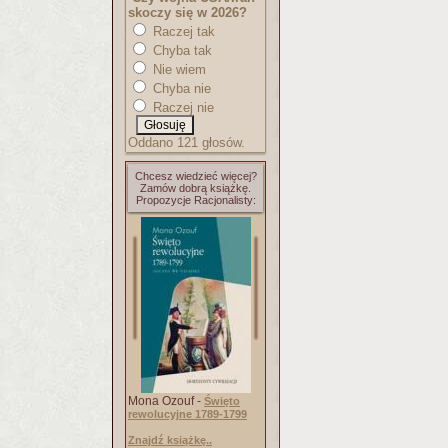
skoczy się w 2026?
Raczej tak
Chyba tak
Nie wiem
Chyba nie
Raczej nie
Oddano 121 głosów.
Chcesz wiedzieć więcej?
Zamów dobrą książkę.
Propozycje Racjonalisty:
Mona Ozouf -
Święto
rewolucyjne 1789-1799
Znajdź książkę..