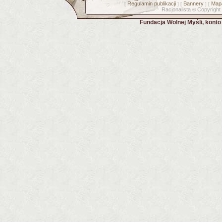
Regulamin publikacji
Bannery
Mapa
[
] [
] [
Racjonalista
Copyright
©
Fundacja Wolnej Myśli, kont