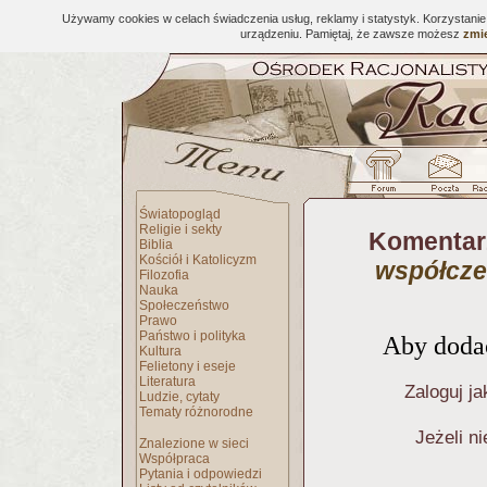
Używamy cookies w celach świadczenia usług, reklamy i statystyk. Korzystani
urządzeniu. Pamiętaj, że zawsze możesz
zmie
Światopogląd
Religie i sekty
Komentar
Biblia
Kościół i Katolicyzm
współczes
Filozofia
Nauka
Społeczeństwo
Prawo
Państwo i polityka
Aby dodać
Kultura
Felietony i eseje
Literatura
Zaloguj ja
Ludzie, cytaty
Tematy różnorodne
Jeżeli n
Znalezione w sieci
Współpraca
Pytania i odpowiedzi