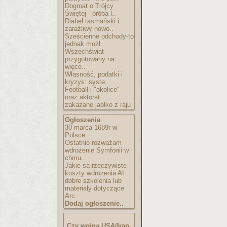
Dogmat o Trójcy
Świętej - próba l..
Diabeł tasmański i
zaraźliwy nowo..
Sześcienne odchody-to
jednak możl..
Wszechświat
przygotowany na
więce..
Własność, podatki i
kryzys: syste..
Football i "okolice"
oraz aktorst..
zakazane jabłko z raju
Ogłoszenia
:
30 marca 1689r w
Polsce
Ostatnio rozważam
wdrożenie Symfonii w
chmu..
Jakie są rzeczywiste
koszty wdrożenia AI
dobre szkolenia lub
materiały dotyczące
Arc..
Dodaj ogłoszenie..
Czy wojna USA/Iran