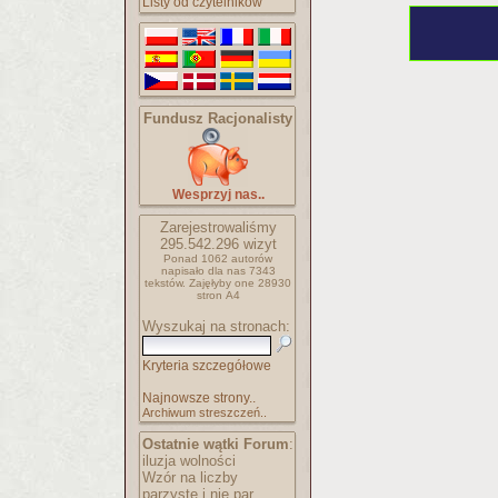
Listy od czytelników
Fundusz Racjonalisty
Wesprzyj nas..
Zarejestrowaliśmy
295.542.296
wizyt
Ponad 1062 autorów
napisało
dla nas 7343
tekstów.
Zajęłyby one 28930
stron A4
Wyszukaj na stronach:
Kryteria szczegółowe
Najnowsze strony..
Archiwum streszczeń..
Ostatnie wątki Forum
:
iluzja wolności
Wzór na liczby
parzyste i nie par..