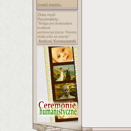
Znajdź książkę..
Złota myśl
Racjonalisty:
"Religia jest doskonałym
środkiem
antykoncepcyjnym. Niestety,
działa tylko na umysły."
Andrzej Koraszewski