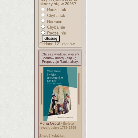
skoczy się w 2026?
Raczej tak
Chyba tak
Nie wiem
Chyba nie
Raczej nie
Oddano 121 głosów.
Chcesz wiedzieć więcej?
Zamów dobrą książkę.
Propozycje Racjonalisty:
Mona Ozouf -
Święto
rewolucyjne 1789-1799
Znajdź książkę..