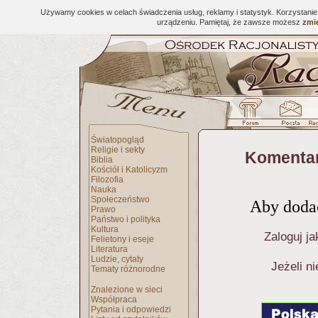
Używamy cookies w celach świadczenia usług, reklamy i statystyk. Korzystani
urządzeniu. Pamiętaj, że zawsze możesz
zmie
Światopogląd
Religie i sekty
Komentar
Biblia
Kościół i Katolicyzm
Filozofia
Nauka
Społeczeństwo
Aby dodać
Prawo
Państwo i polityka
Kultura
Zaloguj ja
Felietony i eseje
Literatura
Ludzie, cytaty
Jeżeli n
Tematy różnorodne
Znalezione w sieci
Współpraca
Pytania i odpowiedzi