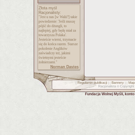
Złota myśl
Racjonalisty:
"Jest u nas [w Walii?] takie
powiedzenie: 'Jeśli muszę
pójść do dżungli, to
najlepiej, gdy będę miał za
towarzysza Polaka'.
Jesteście wierni, trzymacie
się do końca razem. Starsze
pokolenie Anglików
zaświadczy też, jakimi
świetnymi jesteście
żołnierzami."
Norman Davies
Regulamin publikacji
Bannery
Mapa
[
] [
] [
Racjonalista
Copyright
©
Fundacja Wolnej Myśli, kont