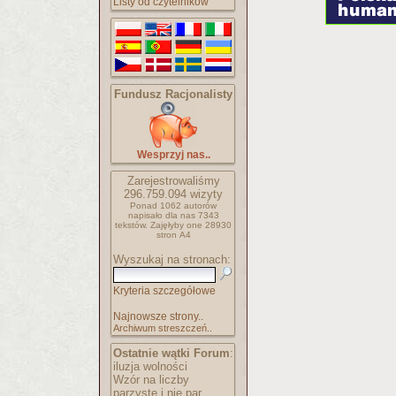
Listy od czytelników
Fundusz Racjonalisty
Wesprzyj nas..
Zarejestrowaliśmy
296.759.094
wizyty
Ponad 1062 autorów
napisało
dla nas 7343
tekstów.
Zajęłyby one 28930
stron A4
Wyszukaj na stronach:
Kryteria szczegółowe
Najnowsze strony..
Archiwum streszczeń..
Ostatnie wątki Forum
:
iluzja wolności
Wzór na liczby
parzyste i nie par..