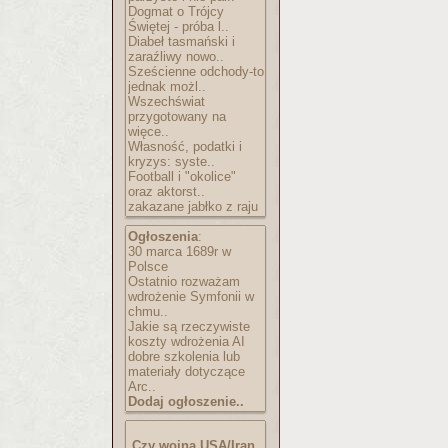
Dogmat o Trójcy
Świętej - próba l..
Diabeł tasmański i
zaraźliwy nowo..
Sześcienne odchody-to
jednak możl..
Wszechświat
przygotowany na
więce..
Własność, podatki i
kryzys: syste..
Football i "okolice"
oraz aktorst..
zakazane jabłko z raju
Ogłoszenia
:
30 marca 1689r w
Polsce
Ostatnio rozważam
wdrożenie Symfonii w
chmu..
Jakie są rzeczywiste
koszty wdrożenia AI
dobre szkolenia lub
materiały dotyczące
Arc..
Dodaj ogłoszenie..
Czy wojna USA/Iran