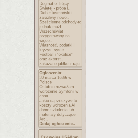
Dogmat o Trójcy
Świętej - próba l..
Diabeł tasmański i
zaraźliwy nowo..
Sześcienne odchody-to
jednak możl..
Wszechświat
przygotowany na
więce..
Własność, podatki i
kryzys: syste..
Football i "okolice"
oraz aktorst..
zakazane jabłko z raju
Ogłoszenia
:
30 marca 1689r w
Polsce
Ostatnio rozważam
wdrożenie Symfonii w
chmu..
Jakie są rzeczywiste
koszty wdrożenia AI
dobre szkolenia lub
materiały dotyczące
Arc..
Dodaj ogłoszenie..
Czy wojna USA/Iran