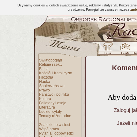
Używamy cookies w celach świadczenia usług, reklamy i statystyk. Korzystani
urządzeniu. Pamiętaj, że zawsze możesz
zmie
Światopogląd
Religie i sekty
Koment
Biblia
Kościół i Katolicyzm
Filozofia
Nauka
Społeczeństwo
Prawo
Państwo i polityka
Aby dodać
Kultura
Felietony i eseje
Literatura
Zaloguj ja
Ludzie, cytaty
Tematy różnorodne
Jeżeli n
Znalezione w sieci
Współpraca
Pytania i odpowiedzi