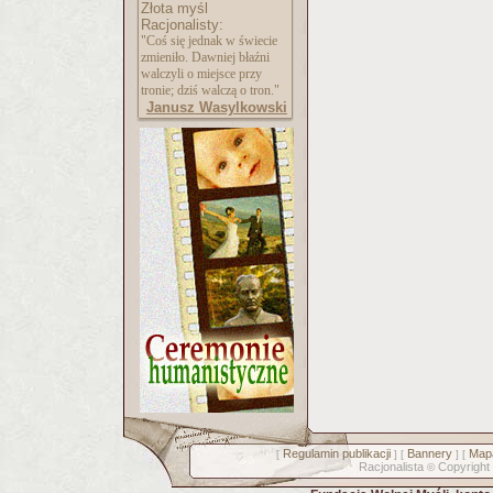
Złota myśl
Racjonalisty:
"Coś się jednak w świecie
zmieniło. Dawniej błaźni
walczyli o miejsce przy
tronie; dziś walczą o tron."
Janusz Wasylkowski
Regulamin publikacji
Bannery
Mapa
[
] [
] [
Racjonalista
Copyright
©