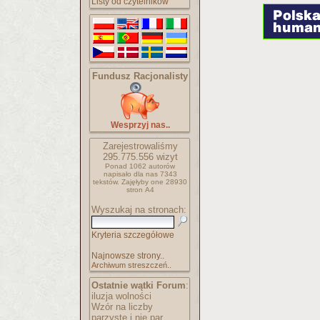
Listy od czytelników
Fundusz Racjonalisty
Wesprzyj nas..
Zarejestrowaliśmy
295.775.556
wizyt
Ponad 1062 autorów
napisało
dla nas 7343
tekstów.
Zajęłyby one 28930
stron A4
Wyszukaj na stronach:
Kryteria szczegółowe
Najnowsze strony..
Archiwum streszczeń..
Ostatnie wątki Forum
:
iluzja wolności
Wzór na liczby
parzyste i nie par..