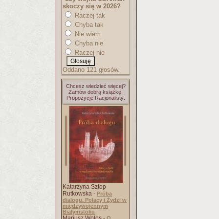
skoczy się w 2026?
Raczej tak
Chyba tak
Nie wiem
Chyba nie
Raczej nie
Oddano 121 głosów.
Chcesz wiedzieć więcej?
Zamów dobrą książkę.
Propozycje Racjonalisty:
Katarzyna Sztop-
Rutkowska -
Próba
dialogu. Polacy i Żydzi w
międzywojennym
Białymstoku
Mariusz Wołos -
O