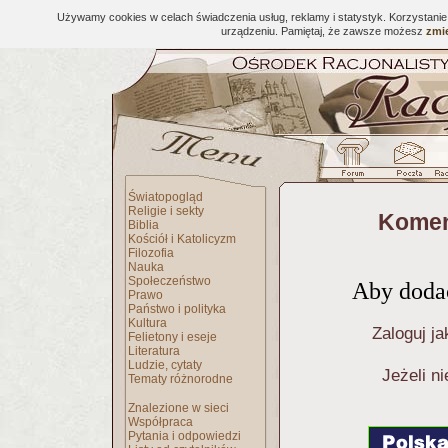
Używamy cookies w celach świadczenia usług, reklamy i statystyk. Korzystani
urządzeniu. Pamiętaj, że zawsze możesz
zmie
Światopogląd
Religie i sekty
Komen
Biblia
Kościół i Katolicyzm
Filozofia
Nauka
Społeczeństwo
Aby dodać
Prawo
Państwo i polityka
Kultura
Zaloguj ja
Felietony i eseje
Literatura
Ludzie, cytaty
Jeżeli n
Tematy różnorodne
Znalezione w sieci
Współpraca
Pytania i odpowiedzi