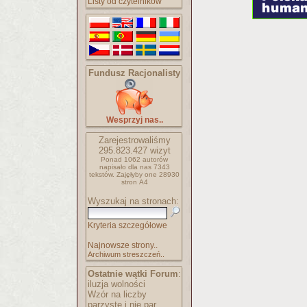
Listy od czytelników
Fundusz Racjonalisty
Wesprzyj nas..
Zarejestrowaliśmy
295.823.427
wizyt
Ponad 1062 autorów
napisało
dla nas 7343
tekstów.
Zajęłyby one 28930
stron A4
Wyszukaj na stronach:
Kryteria szczegółowe
Najnowsze strony..
Archiwum streszczeń..
Ostatnie wątki Forum
:
iluzja wolności
Wzór na liczby
parzyste i nie par..