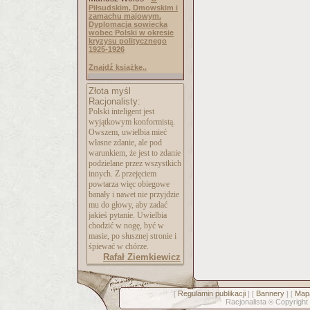
Piłsudskim, Dmowskim i
zamachu majowym.
Dyplomacja sowiecka
wobec Polski w okresie
kryzysu politycznego
1925-1926
Znajdź książkę..
Złota myśl
Racjonalisty:
Polski inteligent jest
wyjątkowym konformistą.
Owszem, uwielbia mieć
własne zdanie, ale pod
warunkiem, że jest to zdanie
podzielane przez wszystkich
innych. Z przejęciem
powtarza więc obiegowe
banały i nawet nie przyjdzie
mu do głowy, aby zadać
jakieś pytanie. Uwielbia
chodzić w nogę, być w
masie, po słusznej stronie i
śpiewać w chórze.
Rafał Ziemkiewicz
Regulamin publikacji
Bannery
Mapa
[
] [
] [
Racjonalista
Copyright
©