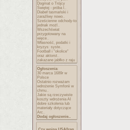
Dogmat o Trójcy
Świętej - próba l..
Diabeł tasmański i
zaraźliwy nowo..
Sześcienne odchody-to
jednak możl..
Wszechświat
przygotowany na
więce..
Własność, podatki i
kryzys: syste..
Football i "okolice"
oraz aktorst..
zakazane jabłko z raju
Ogłoszenia
:
30 marca 1689r w
Polsce
Ostatnio rozważam
wdrożenie Symfonii w
chmu..
Jakie są rzeczywiste
koszty wdrożenia AI
dobre szkolenia lub
materiały dotyczące
Arc..
Dodaj ogłoszenie..
Czy wojna USA/Iran