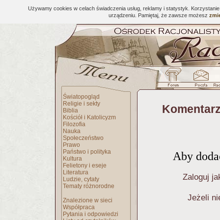
Używamy cookies w celach świadczenia usług, reklamy i statystyk. Korzystani
urządzeniu. Pamiętaj, że zawsze możesz
zmie
Światopogląd
Religie i sekty
Komentarz
Biblia
Kościół i Katolicyzm
Filozofia
Nauka
Społeczeństwo
Prawo
Państwo i polityka
Aby dodać
Kultura
Felietony i eseje
Literatura
Zaloguj ja
Ludzie, cytaty
Tematy różnorodne
Jeżeli n
Znalezione w sieci
Współpraca
Pytania i odpowiedzi