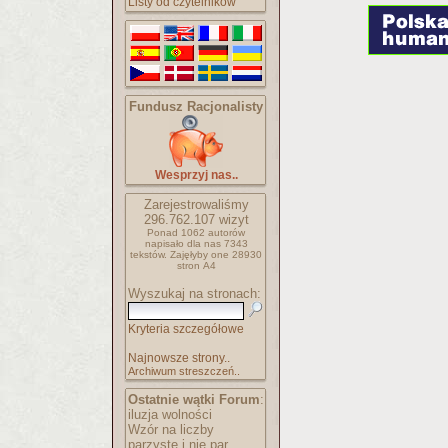
Listy od czytelników
Fundusz Racjonalisty
Wesprzyj nas..
Zarejestrowaliśmy
296.762.107
wizyt
Ponad 1062 autorów
napisało
dla nas 7343
tekstów.
Zajęłyby one 28930
stron A4
Wyszukaj na stronach:
Kryteria szczegółowe
Najnowsze strony..
Archiwum streszczeń..
Ostatnie wątki Forum
:
iluzja wolności
Wzór na liczby
parzyste i nie par..