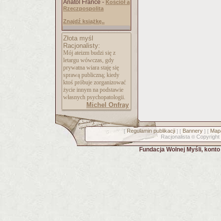
Anatol France -
Kościół a
Rzeczpospolita
Znajdź książkę..
Złota myśl
Racjonalisty:
Mój ateizm budzi się z
letargu wówczas, gdy
prywatna wiara staję się
sprawą publiczną; kiedy
ktoś próbuje zorganizować
życie innym na podstawie
własnych psychopatologii.
Michel Onfray
Regulamin publikacji
Bannery
Mapa
[
] [
] [
Racjonalista
Copyright
©
Fundacja Wolnej Myśli, kont