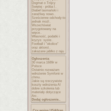
Dogmat o Trójcy
Świętej - próba l..
Diabeł tasmański i
zaraźliwy nowo..
Sześcienne odchody-to
jednak możl..
Wszechświat
przygotowany na
więce..
Własność, podatki i
kryzys: syste..
Football i "okolice"
oraz aktorst..
zakazane jabłko z raju
Ogłoszenia
:
30 marca 1689r w
Polsce
Ostatnio rozważam
wdrożenie Symfonii w
chmu..
Jakie są rzeczywiste
koszty wdrożenia AI
dobre szkolenia lub
materiały dotyczące
Arc..
Dodaj ogłoszenie..
Czy wojna USA/Iran