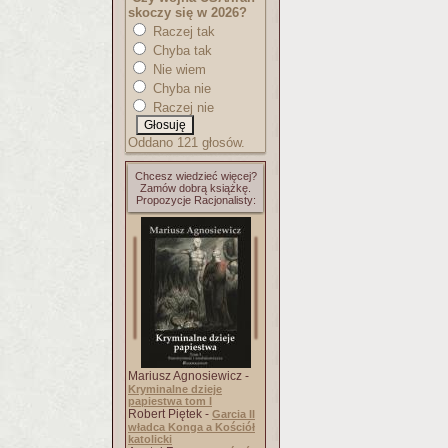
skoczy się w 2026?
Raczej tak
Chyba tak
Nie wiem
Chyba nie
Raczej nie
Oddano 121 głosów.
Chcesz wiedzieć więcej?
Zamów dobrą książkę.
Propozycje Racjonalisty:
Mariusz Agnosiewicz -
Kryminalne dzieje
papiestwa tom I
Robert Piętek -
Garcia II
władca Konga a Kościół
katolicki