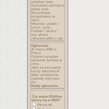
zaraźliwy nowo..
Sześcienne odchody-to
jednak możl..
Wszechświat
przygotowany na
więce..
Własność, podatki i
kryzys: syste..
Football i "okolice"
oraz aktorst..
zakazane jabłko z raju
Ogłoszenia
:
30 marca 1689r w
Polsce
Ostatnio rozważam
wdrożenie Symfonii w
chmu..
Jakie są rzeczywiste
koszty wdrożenia AI
dobre szkolenia lub
materiały dotyczące
Arc..
Dodaj ogłoszenie..
Czy wojna USA/Iran
skoczy się w 2026?
Raczej tak