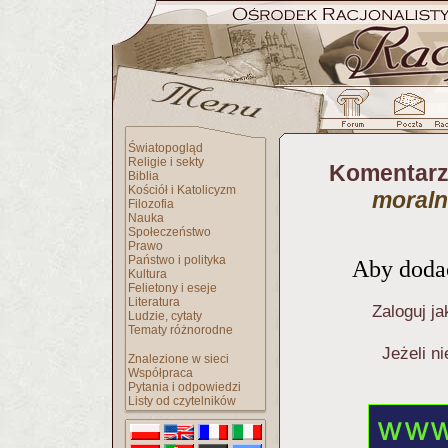
Światopogląd
Religie i sekty
Komentarz
Biblia
Kościół i Katolicyzm
moraln
Filozofia
Nauka
Społeczeństwo
Prawo
Państwo i polityka
Aby dodać
Kultura
Felietony i eseje
Literatura
Zaloguj ja
Ludzie, cytaty
Tematy różnorodne
Jeżeli n
Znalezione w sieci
Współpraca
Pytania i odpowiedzi
Listy od czytelników