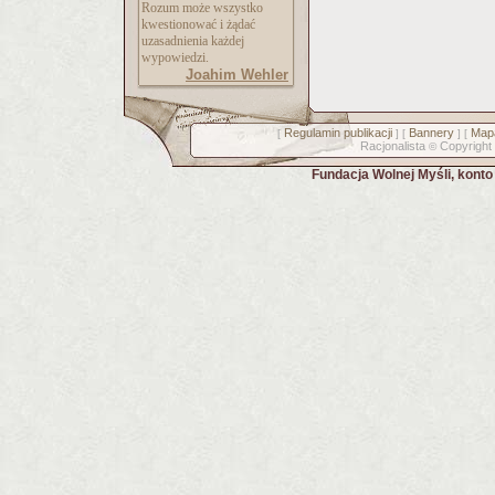
Rozum może wszystko
kwestionować i żądać
uzasadnienia każdej
wypowiedzi.
Joahim Wehler
Regulamin publikacji
Bannery
Mapa
[
] [
] [
Racjonalista
Copyright
©
Fundacja Wolnej Myśli, kont