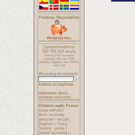
Fundusz Racjonalisty
Wesprzyj nas..
Zarejestrowaliśmy
297.755.153
wizyty
Ponad 1062 autorów
napisało
dla nas 7343
tekstów.
Zajęłyby one 28930
stron A4
Wyszukaj na stronach:
Kryteria szczegółowe
Najnowsze strony..
Archiwum streszczeń..
Ostatnie wątki Forum
:
iluzja wolności
Wzór na liczby
parzyste i nie par..
Dogmat o Trójcy
Świętej - próba l..
Diabeł tasmański i