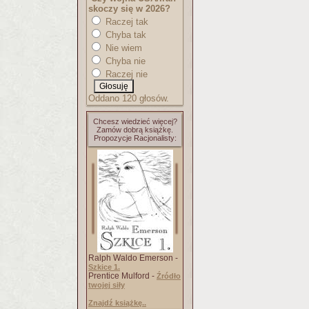
skoczy się w 2026?
Raczej tak
Chyba tak
Nie wiem
Chyba nie
Raczej nie
Oddano 120 głosów.
Chcesz wiedzieć więcej?
Zamów dobrą książkę.
Propozycje Racjonalisty:
Ralph Waldo Emerson -
Szkice 1.
Prentice Mulford -
Źródło
twojej siły
Znajdź książkę..