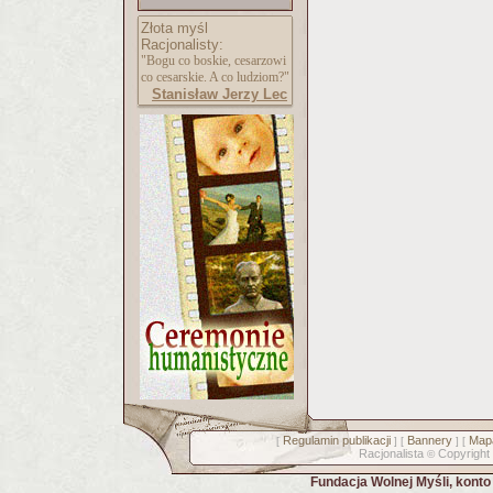
Złota myśl
Racjonalisty:
"Bogu co boskie, cesarzowi
co cesarskie. A co ludziom?"
Stanisław Jerzy Lec
Regulamin publikacji
Bannery
Mapa
[
] [
] [
Racjonalista
Copyright
©
Fundacja Wolnej Myśli, kont