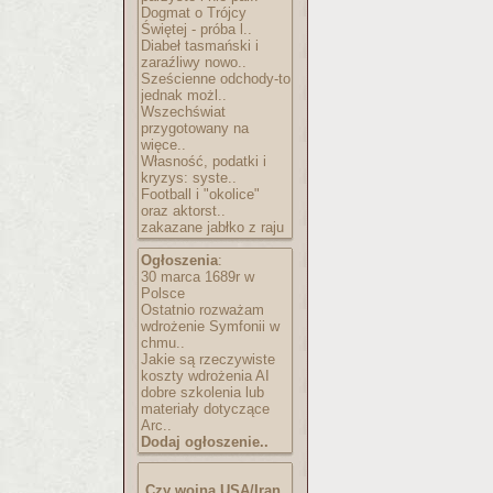
Dogmat o Trójcy
Świętej - próba l..
Diabeł tasmański i
zaraźliwy nowo..
Sześcienne odchody-to
jednak możl..
Wszechświat
przygotowany na
więce..
Własność, podatki i
kryzys: syste..
Football i "okolice"
oraz aktorst..
zakazane jabłko z raju
Ogłoszenia
:
30 marca 1689r w
Polsce
Ostatnio rozważam
wdrożenie Symfonii w
chmu..
Jakie są rzeczywiste
koszty wdrożenia AI
dobre szkolenia lub
materiały dotyczące
Arc..
Dodaj ogłoszenie..
Czy wojna USA/Iran