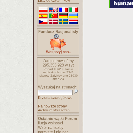
Listy od czytelników
Fundusz Racjonalisty
Wesprzyj nas..
Zarejestrowaliśmy
295.353.928
wizyt
Ponad 1062 autorów
napisało
dla nas 7343
tekstów.
Zajęłyby one 28930
stron A4
Wyszukaj na stronach:
Kryteria szczegółowe
Najnowsze strony..
Archiwum streszczeń..
Ostatnie wątki Forum
:
iluzja wolności
Wzór na liczby
parzyste i nie par..