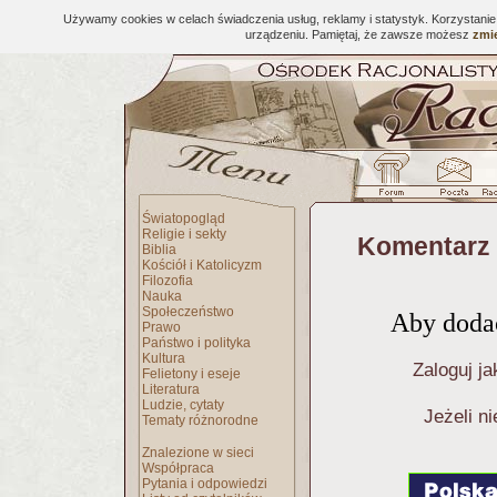
Używamy cookies w celach świadczenia usług, reklamy i statystyk. Korzystani
urządzeniu. Pamiętaj, że zawsze możesz
zmie
Światopogląd
Religie i sekty
Komentarz 
Biblia
Kościół i Katolicyzm
Filozofia
Nauka
Społeczeństwo
Aby dodać
Prawo
Państwo i polityka
Kultura
Zaloguj ja
Felietony i eseje
Literatura
Ludzie, cytaty
Jeżeli n
Tematy różnorodne
Znalezione w sieci
Współpraca
Pytania i odpowiedzi