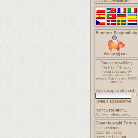
Listy od czytelników
Fundusz Racjonalisty
Wesprzyj nas..
Zarejestrowaliśmy
295.817.718
wizyt
Ponad 1062 autorów
napisało
dla nas 7343
tekstów.
Zajęłyby one 28930
stron A4
Wyszukaj na stronach:
Kryteria szczegółowe
Najnowsze strony..
Archiwum streszczeń..
Ostatnie wątki Forum
:
iluzja wolności
Wzór na liczby
parzyste i nie par..