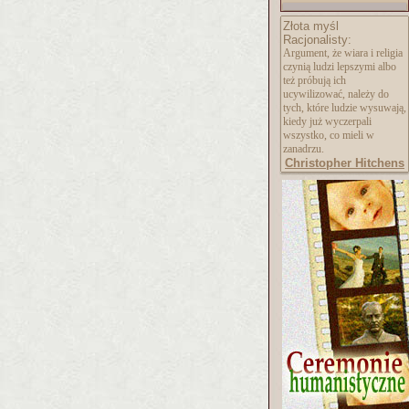
Złota myśl
Racjonalisty:
Argument, że wiara i religia
czynią ludzi lepszymi albo
też próbują ich
ucywilizować, należy do
tych, które ludzie wysuwają,
kiedy już wyczerpali
wszystko, co mieli w
zanadrzu.
Christopher Hitchens