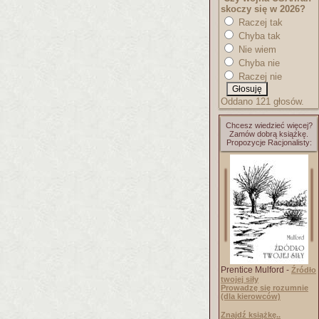
skoczy się w 2026?
Raczej tak
Chyba tak
Nie wiem
Chyba nie
Raczej nie
Oddano 121 głosów.
Chcesz wiedzieć więcej?
Zamów dobrą książkę.
Propozycje Racjonalisty:
Prentice Mulford -
Źródło
twojej siły
Prowadzę się rozumnie
(dla kierowców)
Znajdź książkę..