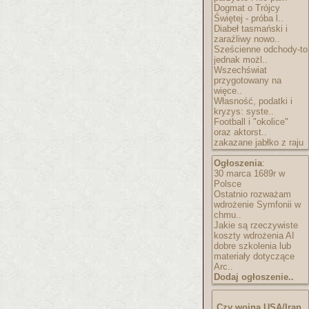
Dogmat o Trójcy
Świętej - próba l..
Diabeł tasmański i
zaraźliwy nowo..
Sześcienne odchody-to
jednak możl..
Wszechświat
przygotowany na
więce..
Własność, podatki i
kryzys: syste..
Football i "okolice"
oraz aktorst..
zakazane jabłko z raju
Ogłoszenia
:
30 marca 1689r w
Polsce
Ostatnio rozważam
wdrożenie Symfonii w
chmu..
Jakie są rzeczywiste
koszty wdrożenia AI
dobre szkolenia lub
materiały dotyczące
Arc..
Dodaj ogłoszenie..
Czy wojna USA/Iran