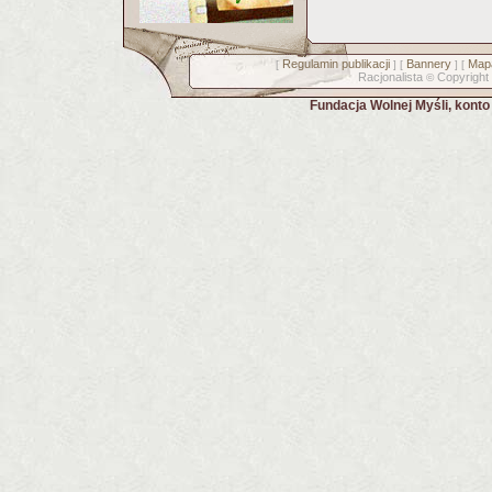
Regulamin publikacji
Bannery
Mapa
[
] [
] [
Racjonalista
Copyright
©
Fundacja Wolnej Myśli, kont