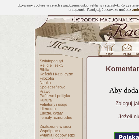
Używamy cookies w celach świadczenia usług, reklamy i statystyk. Korzystani
urządzeniu. Pamiętaj, że zawsze możesz
zmie
Światopogląd
Religie i sekty
Komentar
Biblia
Kościół i Katolicyzm
Filozofia
Nauka
Społeczeństwo
Aby dodać
Prawo
Państwo i polityka
Kultura
Zaloguj ja
Felietony i eseje
Literatura
Ludzie, cytaty
Jeżeli n
Tematy różnorodne
Znalezione w sieci
Współpraca
Pytania i odpowiedzi