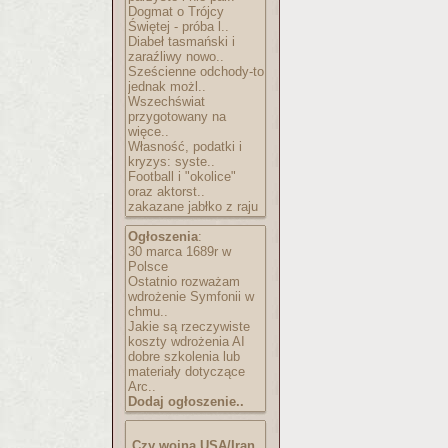
Dogmat o Trójcy
Świętej - próba l..
Diabeł tasmański i
zaraźliwy nowo..
Sześcienne odchody-to
jednak możl..
Wszechświat
przygotowany na
więce..
Własność, podatki i
kryzys: syste..
Football i "okolice"
oraz aktorst..
zakazane jabłko z raju
Ogłoszenia
:
30 marca 1689r w
Polsce
Ostatnio rozważam
wdrożenie Symfonii w
chmu..
Jakie są rzeczywiste
koszty wdrożenia AI
dobre szkolenia lub
materiały dotyczące
Arc..
Dodaj ogłoszenie..
Czy wojna USA/Iran