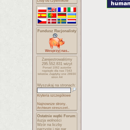
Listy od czytelników
Fundusz Racjonalisty
Wesprzyj nas..
Zarejestrowaliśmy
295.552.831
wizyt
Ponad 1062 autorów
napisało
dla nas 7343
tekstów.
Zajęłyby one 28930
stron A4
Wyszukaj na stronach:
Kryteria szczegółowe
Najnowsze strony..
Archiwum streszczeń..
Ostatnie wątki Forum
:
iluzja wolności
Wzór na liczby
parzyste i nie par..