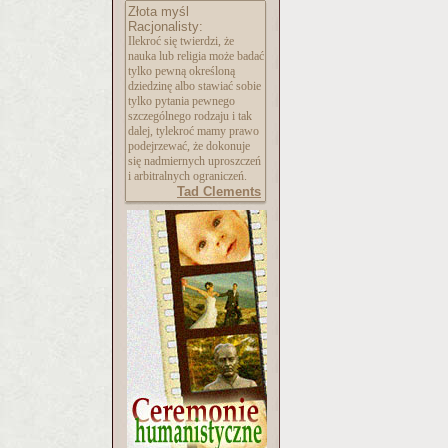
Złota myśl
Racjonalisty:
Ilekroć się twierdzi, że
nauka lub religia może badać
tylko pewną określoną
dziedzinę albo stawiać sobie
tylko pytania pewnego
szczególnego rodzaju i tak
dalej, tylekroć mamy prawo
podejrzewać, że dokonuje
się nadmiernych uproszczeń
i arbitralnych ograniczeń.
Tad Clements