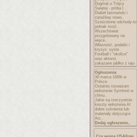
Dogmat o Trójcy
Świętej - próba l..
Diabeł tasmański i
zaraźliwy nowo..
Sześcienne odchody-to
jednak możl..
Wszechświat
przygotowany na
więce..
Własność, podatki i
kryzys: syste..
Football i "okolice"
oraz aktorst..
zakazane jabłko z raju
Ogłoszenia
:
30 marca 1689r w
Polsce
Ostatnio rozważam
wdrożenie Symfonii w
chmu..
Jakie są rzeczywiste
koszty wdrożenia AI
dobre szkolenia lub
materiały dotyczące
Arc..
Dodaj ogłoszenie..
Czy wojna USA/Iran