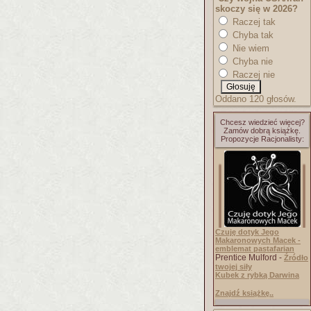
skoczy się w 2026?
Raczej tak
Chyba tak
Nie wiem
Chyba nie
Raczej nie
Oddano 120 głosów.
Chcesz wiedzieć więcej?
Zamów dobrą książkę.
Propozycje Racjonalisty:
Czuję dotyk Jego
Makaronowych Macek -
emblemat pastafarian
Prentice Mulford -
Źródło
twojej siły
Kubek z rybką Darwina
Znajdź książkę..