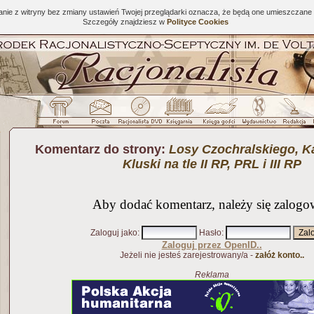
tanie z witryny bez zmiany ustawień Twojej przeglądarki oznacza, że będą one umieszcza
Szczegóły znajdziesz w
Polityce Cookies
Komentarz do strony:
Losy Czochralskiego, Ka
Kluski na tle II RP, PRL i III RP
Aby dodać komentarz, należy się zalogo
Zaloguj jako
:
Hasło
:
Zaloguj przez OpenID..
Jeżeli nie jesteś zarejestrowany/a -
załóż konto..
Reklama