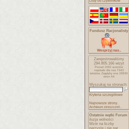
Listy od czytelników
Fundusz Racjonalisty
Wesprzyj nas..
Zarejestrowaliśmy
294.805.166
wizyt
Ponad 1062 autorów
napisało
dla nas 7343
tekstów.
Zajęłyby one 28930
stron A4
Wyszukaj na stronach:
Kryteria szczegółowe
Najnowsze strony..
Archiwum streszczeń..
Ostatnie wątki Forum
:
iluzja wolności
Wzór na liczby
parzyste i nie par..