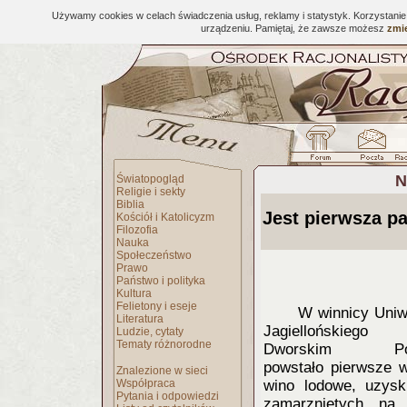
Używamy cookies w celach świadczenia usług, reklamy i statystyk. Korzystani
urządzeniu. Pamiętaj, że zawsze możesz
zmie
N
Światopogląd
Religie i sekty
Biblia
Jest pierwsza pa
Kościół i Katolicyzm
Filozofia
Nauka
Społeczeństwo
Prawo
Państwo i polityka
Kultura
Felietony i eseje
W winnicy Uniw
Literatura
Jagiellońskieg
Ludzie, cytaty
Tematy różnorodne
Dworskim Pot
powstało pierwsze 
Znalezione w sieci
Współpraca
wino lodowe, uzys
Pytania i odpowiedzi
zamarzniętych na 