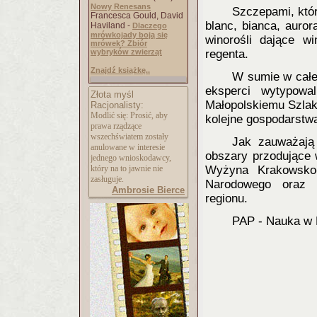
Nowy Renesans
Szczepami, któr
Francesca Gould, David
blanc, bianca, auro
Haviland -
Dlaczego
mrówkojady boją się
winorośli dające w
mrówek? Zbiór
wybryków zwierząt
regenta.
Znajdź książkę..
W sumie w całej
eksperci wytypowa
Złota myśl
Małopolskiemu Szlak
Racjonalisty:
Modlić się: Prosić, aby
kolejne gospodarstw
prawa rządzące
wszechświatem zostały
Jak zauważają
anulowane w interesie
obszary przodujące w
jednego wnioskodawcy,
który na to jawnie nie
Wyżyna Krakowsko
zasługuje.
Narodowego oraz 
Ambrosie Bierce
regionu.
PAP - Nauka w 