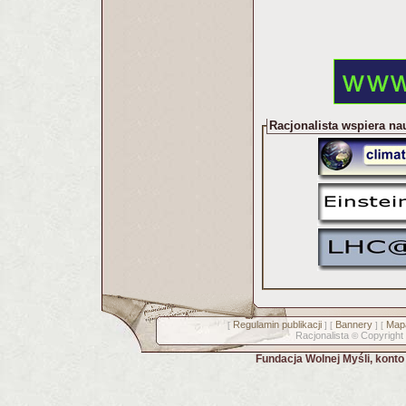
Racjonalista wspiera na
Regulamin publikacji
Bannery
Mapa
[
] [
] [
Racjonalista
Copyright
©
Fundacja Wolnej Myśli, kont