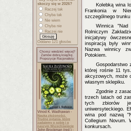
skoczy się w 2026?
Kolebką wina lo
Raczej tak
Frankonia w Nie
Chyba tak
szczególnego trunku
Nie wiem
Winnica "Nad
Chyba nie
Rolniczym Zakładz
Raczej nie
inicjatywy ówczesn
Oddano 121 głosów.
inspiracją były win
Nazwa winnicy zw
Chcesz wiedzieć więcej?
Potokiem.
Zamów dobrą książkę.
Propozycje Racjonalisty:
Gospodarstwo z
której rośnie 11 ty
akcyzowych, może o
własnym sklepiku.
Zgodnie z zasad
trzech latach od za
tych zbiorów je
uniwersyteckiego. E
Vinod K. Wadhawan -
wina pod nazwą "N
Nauka złożoności.
Trudne pytania, które
Collegium Novum. 
zadajemy o sobie i o
konkursach.
naszym Wszechświecie
John Brockman (red.) -