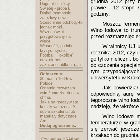
grudnia 2012 przy b
Dogmat o Trójcy
prawie - 12 stopni 
Świętej - próba l..
Diabeł tasmański i
godziny.
zaraźliwy nowo..
Sześcienne odchody-to
Moszcz ferment
jednak możl..
Wino lodowe to tru
Wszechświat
przed rozmarznięcie
przygotowany na
więce..
Własność, podatki i
W winnicy UJ u
kryzys: syste..
rocznika 2012, czyli
Football i "okolice"
go tylko nieliczni, b
oraz aktorst..
zakazane jabłko z raju
do czczenia specjal
tym przypadających
Ogłoszenia
:
uniwersytetu w Krak
30 marca 1689r w
Polsce
Jak powiedział
Ostatnio rozważam
wdrożenie Symfonii w
odpowiednią aurę 
chmu..
tegoroczne wino lod
Jakie są rzeczywiste
nadzieję, że wkrótce
koszty wdrożenia AI
dobre szkolenia lub
Wino lodowe mo
materiały dotyczące
Arc..
temperaturze w gran
Dodaj ogłoszenie..
się zerwać jeszcze
krzakach do grudnia.
Czy wojna USA/Iran