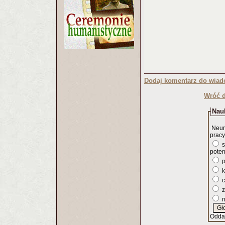
Dodaj komentarz do wiad
Wróć d
Nauk
Neur
pracy
s
poten
p
k
c
z
n
Odda