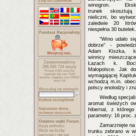
Listy od czytelników
winogron. Ekskl
trunek skosztują
nieliczni, bo wytwo
zaledwie 20 litró
niespełna 30 butelek.
Fundusz Racjonalisty
"Wino udało si
dobrze" - powiedz
Adam Kiszka, ki
Wesprzyj nas..
winnicy mieszcząc
Zarejestrowaliśmy
Łazach k. Bo
295.545.724
wizyty
Małopolsce. Jak d
Ponad 1062 autorów
napisało
dla nas 7343
wymagającej Kapitul
tekstów.
Zajęłyby one 28930
wchodzą m.in. obecn
stron A4
polscy enolodzy i zn
Wyszukaj na stronach:
Według specjal
Kryteria szczegółowe
aromat świeżych ow
Najnowsze strony..
hibernal, z któreg
Archiwum streszczeń..
parametry: 16 proc. 
Ostatnie wątki Forum
:
Zamarznięte na 
iluzja wolności
Wzór na liczby
trunku zebrano w w
parzyste i nie par..