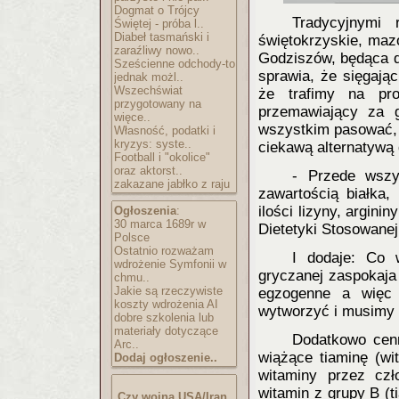
Dogmat o Trójcy
Tradycyjnymi 
Świętej - próba l..
Diabeł tasmański i
świętokrzyskie, maz
zaraźliwy nowo..
Godziszów, będąca 
Sześcienne odchody-to
sprawia, że sięgają
jednak możl..
Wszechświat
że trafimy na pro
przygotowany na
przemawiający za 
więce..
wszystkim pasować, t
Własność, podatki i
kryzys: syste..
ciekawą alternatywą 
Football i "okolice"
oraz aktorst..
- Przede wszy
zakazane jabłko z raju
zawartością białka,
ilości lizyny, argini
Ogłoszenia
:
30 marca 1689r w
Dietetyki Stosowanej
Polsce
Ostatnio rozważam
I dodaje: Co 
wdrożenie Symfonii w
gryczanej zaspokaja
chmu..
Jakie są rzeczywiste
egzogenne a więc 
koszty wdrożenia AI
wytworzyć i musimy 
dobre szkolenia lub
materiały dotyczące
Dodatkowo cenn
Arc..
wiążące tiaminę (wi
Dodaj ogłoszenie..
witaminy przez czł
witamin z grupy B (t
Czy wojna USA/Iran