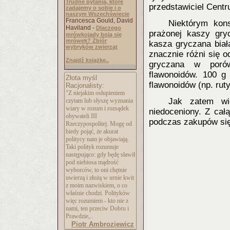
Trudne pytania, które
przedstawiciel Centr
zadajemy o sobie i o
naszym Wszechświecie
Francesca Gould, David
Niektórym kon
Haviland -
Dlaczego
prażonej kaszy gryc
mrówkojady boją się
mrówek? Zbiór
kasza gryczana biał
wybryków zwierząt
znacznie różni się 
Znajdź książkę..
gryczana w porów
flawonoidów. 100 g 
Złota myśl
flawonoidów (np. ruty
Racjonalisty:
"Z niejakim osłupieniem
Jak zatem wi
czytam lub słyszę wyznania
wiary w rozum i rozsądek
niedoceniony. Z cał
obywateli III
podczas zakupów się
Rzeczypospolitej. Mogę od
biedy pojąć, że akurat
politycy nam je objawiają.
Taki polityk rozumuje
następująco: gdy będę sławił
pod niebiosa mądrość
wyborców, to oni chętnie
uwierzą i złożą w urnie kwit
z moim nazwiskiem, o co
właśnie chodzi. Polityków
więc rozumiem - kto nie z
nami, ten przeciw Dobru i
Prawdzie,..
Piotr Ambroziewicz