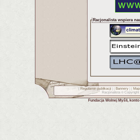
Racjonalista wspiera na
Regulamin publikacji
Bannery
Mapa
[
] [
] [
Racjonalista
Copyright
©
Fundacja Wolnej Myśli, kont