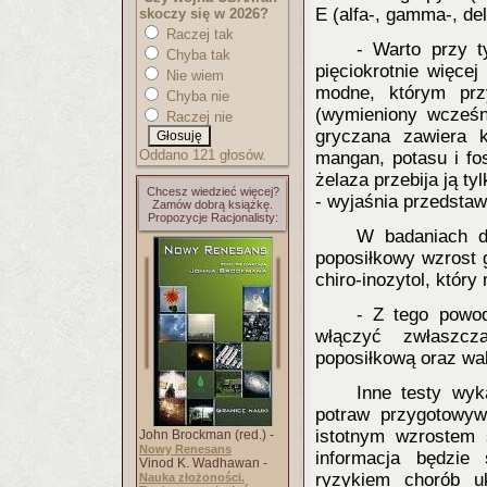
E (alfa-, gamma-, de
skoczy się w 2026?
Raczej tak
- Warto przy 
Chyba tak
pięciokrotnie więce
Nie wiem
modne, którym prz
Chyba nie
(wymieniony wcześn
Raczej nie
gryczana zawiera k
Oddano 121 głosów.
mangan, potasu i fo
żelaza przebija ją ty
Chcesz wiedzieć więcej?
- wyjaśnia przedstaw
Zamów dobrą książkę.
Propozycje Racjonalisty:
W badaniach d
poposiłkowy wzrost g
chiro-inozytol, któr
- Z tego powo
włączyć zwłaszcz
poposiłkową oraz wa
Inne testy wyk
potraw przygotowy
istotnym wzrostem s
John Brockman (red.) -
Nowy Renesans
informacja będzie 
Vinod K. Wadhawan -
ryzykiem chorób u
Nauka złożoności.