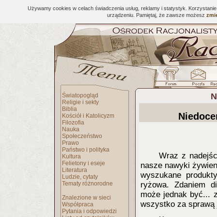
Używamy cookies w celach świadczenia usług, reklamy i statystyk. Korzystani
urządzeniu. Pamiętaj, że zawsze możesz
zmie
N
Światopogląd
Religie i sekty
Biblia
Niedoce
Kościół i Katolicyzm
Filozofia
Nauka
Społeczeństwo
Prawo
Państwo i polityka
Wraz z nadejśc
Kultura
Felietony i eseje
nasze nawyki żywien
Literatura
wyszukane produkt
Ludzie, cytaty
Tematy różnorodne
ryżowa. Zdaniem d
może jednak być... 
Znalezione w sieci
wszystko za sprawą 
Współpraca
Pytania i odpowiedzi