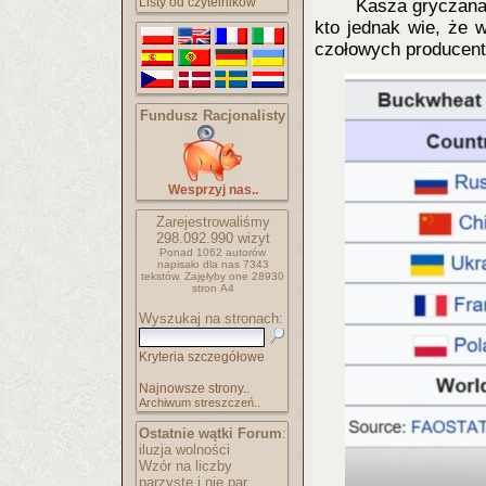
Listy od czytelników
Kasza gryczana 
kto jednak wie, że w
czołowych producent
Fundusz Racjonalisty
Wesprzyj nas..
Zarejestrowaliśmy
298.092.990
wizyt
Ponad 1062 autorów
napisało
dla nas 7343
tekstów.
Zajęłyby one 28930
stron A4
Wyszukaj na stronach:
Kryteria szczegółowe
Najnowsze strony..
Archiwum streszczeń..
Ostatnie wątki Forum
:
iluzja wolności
Wzór na liczby
parzyste i nie par..