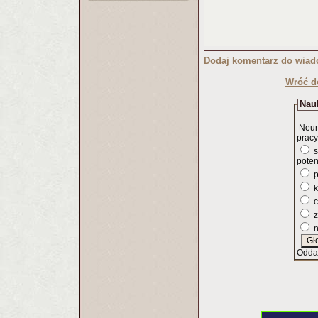
Dodaj komentarz do wiad
Wróć d
Nauk
Neur
pracy
s
poten
p
k
c
z
n
Odda