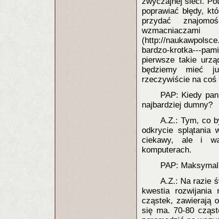
zwyczajnej sieci. P
poprawiać błędy, kt
przydać znajomoś
wzmacniaczam
(http://naukawpolsc
bardzo-krotka---pam
pierwsze takie urzą
będziemy mieć j
rzeczywiście na coś
PAP: Kiedy pan
najbardziej dumny?
A.Z.: Tym, co b
odkrycie splątania 
ciekawy, ale i 
komputerach.
PAP: Maksymaln
A.Z.: Na razie ś
kwestia rozwijania 
cząstek, zawierają o
się ma. 70-80 cząst