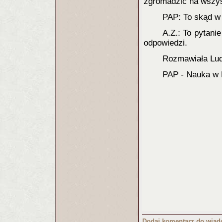
zgromadzić na wszys
PAP: To skąd w 
A.Z.: To pytani
odpowiedzi.
Rozmawiała Lu
PAP - Nauka w 
Dodaj komentarz do wiad