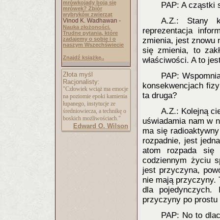
mrówkojady boją się
PAP: A cząstki 
mrówek? Zbiór
wybryków zwierząt
A.Z.: Stany 
Vinod K. Wadhawan -
Nauka złożoności.
reprezentacja info
Trudne pytania, które
zadajemy o sobie i o
zmienia, jest znowu 
naszym Wszechświecie
się zmienia, to zak
Znajdź książkę..
właściwości. A to jes
Złota myśl
PAP: Wspomniał
Racjonalisty:
konsekwencjach fizyk
"Człowiek wciąż ma emocje
ta druga?
na poziomie epoki kamienia
łupanego, instytucje ze
A.Z.: Kolejną c
średniowiecza, a technikę o
boskich możliwościach."
uświadamia nam w n
Edward O. Wilson
ma się radioaktywny 
rozpadnie, jest jed
atom rozpada się
codziennym życiu s
jest przyczyna, pow
nie mają przyczyny. 
dla pojedynczych. 
przyczyny po prostu 
PAP: No to dla