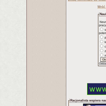
Wróć 
Nauk
Neur
pracy
s
poten
p
k
c
z
n
Odda
Racjonalista wspiera na