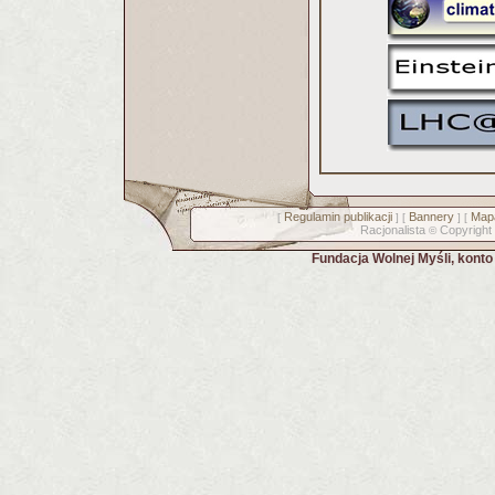
Regulamin publikacji
Bannery
Mapa
[
] [
] [
Racjonalista
Copyright
©
Fundacja Wolnej Myśli, kont