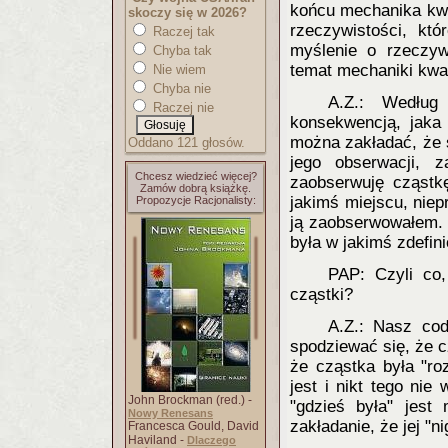
końcu mechanika kwa
skoczy się w 2026?
rzeczywistości, kt
Raczej tak
myślenie o rzeczyw
Chyba tak
temat mechaniki kwa
Nie wiem
Chyba nie
A.Z.: Według
Raczej nie
konsekwencją, jaka
można zakładać, że 
Oddano 121 głosów.
jego obserwacji, 
Chcesz wiedzieć więcej?
zaobserwuję cząstkę
Zamów dobrą książkę.
jakimś miejscu, niep
Propozycje Racjonalisty:
ją zaobserwowałem. 
była w jakimś zdefin
PAP: Czyli co,
cząstki?
A.Z.: Nasz cod
spodziewać się, że 
że cząstka była "ro
jest i nikt tego nie
John Brockman (red.) -
"gdzieś była" jest
Nowy Renesans
zakładanie, że jej "ni
Francesca Gould, David
Haviland -
Dlaczego