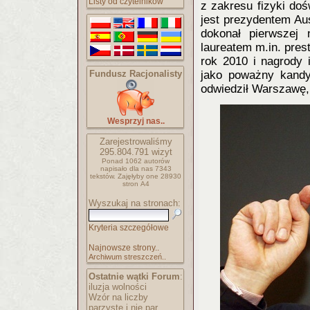
Listy od czytelników
z zakresu fizyki do
jest prezydentem Aus
dokonał pierwszej n
laureatem m.in. pres
rok 2010 i nagrody 
Fundusz Racjonalisty
jako poważny kandy
odwiedził Warszawę,
Wesprzyj nas..
Zarejestrowaliśmy
295.804.791
wizyt
Ponad 1062 autorów
napisało
dla nas 7343
tekstów.
Zajęłyby one 28930
stron A4
Wyszukaj na stronach:
Kryteria szczegółowe
Najnowsze strony..
Archiwum streszczeń..
Ostatnie wątki Forum
:
iluzja wolności
Wzór na liczby
parzyste i nie par..