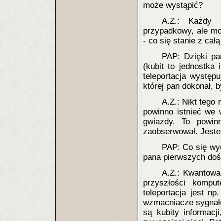
może wystąpić?
A.Z.: Każdy 
przypadkowy, ale m
- co się stanie z cał
PAP: Dzięki pa
(kubit to jednostka
teleportacja występu
której pan dokonał, 
A.Z.: Nikt tego
powinno istnieć we
gwiazdy. To powin
zaobserwował. Jeste
PAP: Co się wyd
pana pierwszych do
A.Z.: Kwantowa
przyszłości kompu
teleportacja jest 
wzmacniacze sygnału
są kubity informacj