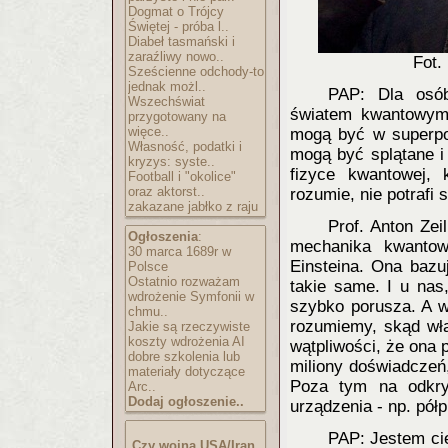
Dogmat o Trójcy
Świętej - próba l..
Diabeł tasmański i
zaraźliwy nowo..
Fot
Sześcienne odchody-to
jednak możl..
PAP: Dla osób
Wszechświat
światem kwantowym 
przygotowany na
więce..
mogą być w superpoz
Własność, podatki i
mogą być splątane i
kryzys: syste..
fizyce kwantowej, 
Football i "okolice"
oraz aktorst..
rozumie, nie potrafi
zakazane jabłko z raju
Prof. Anton Zei
Ogłoszenia
:
mechanika kwantow
30 marca 1689r w
Einsteina. Ona bazu
Polsce
Ostatnio rozważam
takie same. I u nas
wdrożenie Symfonii w
szybko porusza. A w
chmu..
rozumiemy, skąd wła
Jakie są rzeczywiste
koszty wdrożenia AI
wątpliwości, że ona 
dobre szkolenia lub
miliony doświadczeń
materiały dotyczące
Poza tym na odkryc
Arc..
Dodaj ogłoszenie..
urządzenia - np. pół
PAP: Jestem cie
Czy wojna USA/Iran