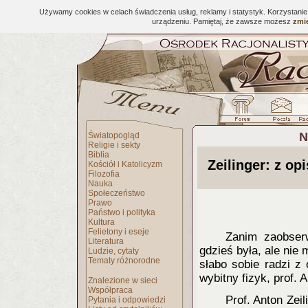
Używamy cookies w celach świadczenia usług, reklamy i statystyk. Korzystani
urządzeniu. Pamiętaj, że zawsze możesz
zmie
N
Światopogląd
Religie i sekty
Biblia
Zeilinger: z o
Kościół i Katolicyzm
Filozofia
Nauka
Społeczeństwo
Prawo
Państwo i polityka
Kultura
Felietony i eseje
Zanim zaobser
Literatura
gdzieś była, ale nie 
Ludzie, cytaty
Tematy różnorodne
słabo sobie radzi z
wybitny fizyk, prof. A
Znalezione w sieci
Współpraca
Prof. Anton Zeil
Pytania i odpowiedzi