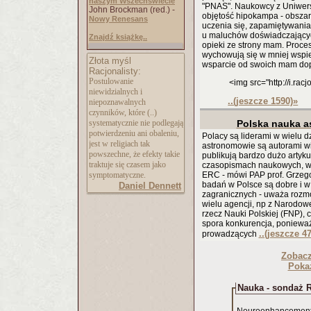
naszym Wszechświecie
"PNAS". Naukowcy z Uniwers
John Brockman (red.) -
objętość hipokampa - obsza
Nowy Renesans
uczenia się, zapamiętywania 
u maluchów doświadczającyc
Znajdź książkę..
opieki ze strony mam. Proces 
wychowują się w mniej wspie
Złota myśl
wsparcie od swoich mam dop
Racjonalisty:
Postulowanie
<img src="http://i.ra
niewidzialnych i
..(jeszcze 1590)
»
niepoznawalnych
czynników, które (..)
systematycznie nie podlegają
Polska nauka a
potwierdzeniu ani obaleniu,
Polacy są liderami w wielu d
jest w religiach tak
astronomowie są autorami w
powszechne, że efekty takie
publikują bardzo dużo artyk
traktuje się czasem jako
czasopismach naukowych, w 
symptomatyczne.
ERC - mówi PAP prof. Grzego
badań w Polsce są dobre i w
Daniel Dennett
zagranicznych - uważa rozmó
wielu agencji, np z Narodo
rzecz Nauki Polskiej (FNP), c
spora konkurencja, poniewa
..(jeszcze 4
prowadzących
Zobac
Pokaż
Nauka - sondaż R