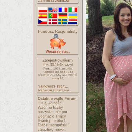
Listy od czytelników
Fundusz Racjonalisty
Wesprzyj nas..
Zarejestrowaliśmy
295.307.545
wizyt
Ponad 1062 autorów
napisało
dla nas 7343
tekstów.
Zajęłyby one 28930
stron A4
Najnowsze strony..
Archiwum streszczeń..
Ostatnie wątki Forum
:
iluzja wolności
Wzór na liczby
parzyste i nie par..
Dogmat o Trójcy
Świętej - próba l..
Diabeł tasmański i
zaraźliwy nowo..