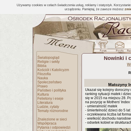
Używamy cookies w celach świadczenia usług, reklamy i statystyk. Korzystani
urządzeniu. Pamiętaj, że zawsze możesz
zmie
Nowinki i 
Światopogląd
Religie i sekty
W
Biblia
Kościół i Katolicyzm
R
Filozofia
Nauka
Społeczeństwo
Matczyny I
Prawo
Ukazał się kolejny doroczny 
Państwo i polityka
ranking sytuacji matek i dzi
Kultura
się w 2015 na miejscu 28. P
Felietony i eseje
na pozycję w Mothers' Index 
Literatura
- umieralność matek
Ludzie, cytaty
- śmiertelność dzieci do 5 lat
Tematy różnorodne
- oczekiwana liczba lat forma
- wielkość dochodu narodo
Znalezione w sieci
- odsetek kobiet w strukturac
Współpraca
Pytania i odpowiedzi