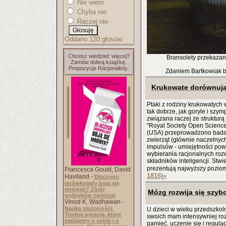
Nie wiem
Chyba nie
Raczej nie
Oddano 120 głosów.
Chcesz wiedzieć więcej?
Bransolety przekazane
Zamów dobrą książkę.
Propozycje Racjonalisty:
Zdaniem Bartkowiak b
Krukowate dorównują
Ptaki z rodziny krukowatych
tak dobrze, jak goryle i szym
związana raczej ze strukturą
"Royal Society Open Science
(USA) przeprowadzono bada
zwierząt (głównie naczelny
impulsów - umiejętności pow
wybierania racjonalnych roz
składników inteligencji. Stw
prezentują najwyższy poziom 
Francesca Gould, David
1816)
»
Haviland -
Dlaczego
mrówkojady boją się
mrówek? Zbiór
Mózg rozwija się szyb
wybryków zwierząt
Vinod K. Wadhawan -
Nauka złożoności.
U dzieci w wieku przedszko
Trudne pytania, które
swoich mam intensywniej roz
zadajemy o sobie i o
pamięć, uczenie się i regula