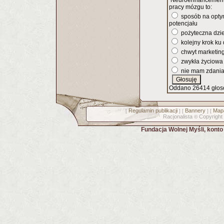
Neuroenhancement,
pracy mózgu to:
sposób na opty
potencjału
pożyteczna dzi
kolejny krok ku
chwyt marketin
zwykła życiowa
nie mam zdani
Oddano 26414 głos
Regulamin publikacji
Bannery
Mapa
[
] [
] [
Racjonalista
Copyright
©
Fundacja Wolnej Myśli, kont