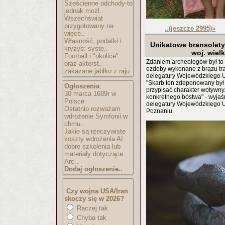
Sześcienne odchody-to
jednak możl..
Wszechświat
przygotowany na
..(jeszcze 2995)
»
więce..
Własność, podatki i
Unikatowe bransolety 
kryzys: syste..
woj. wiel
Football i "okolice"
Zdaniem archeologów był to 
oraz aktorst..
ozdoby wykonane z brązu traf
zakazane jabłko z raju
delegatury Wojewódzkiego 
"Skarb ten zdeponowany był
Ogłoszenia
:
przypisać charakter wotywny.
30 marca 1689r w
konkretnego bóstwa" - wyjaś
Polsce
delegatury Wojewódzkiego 
Ostatnio rozważam
Poznaniu.
wdrożenie Symfonii w
chmu..
Jakie są rzeczywiste
koszty wdrożenia AI
dobre szkolenia lub
materiały dotyczące
Arc..
Dodaj ogłoszenie..
Czy wojna USA/Iran
skoczy się w 2026?
Raczej tak
Chyba tak